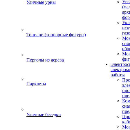
Уст
Уличные урны
(ма
арх
фор
Укл
иск
газ
Топиари (топиарные фигуры)
Мо
спо
обо
Мон
фиг
Перголы из дерева
Электрос
электром
работы
Про
Парклеты
эле
пр
пре
Ком
сна
пре
Уличные беседки
Про
каб
Мо