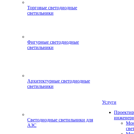
Торговые светодиодные
светильники
Фигурные светодиодные
светильники
Архитектурные светодиодные
светильники
Услуги
Проектир
инженерн
Светодиодные светильники для
Мон
АЗС
све
Мон