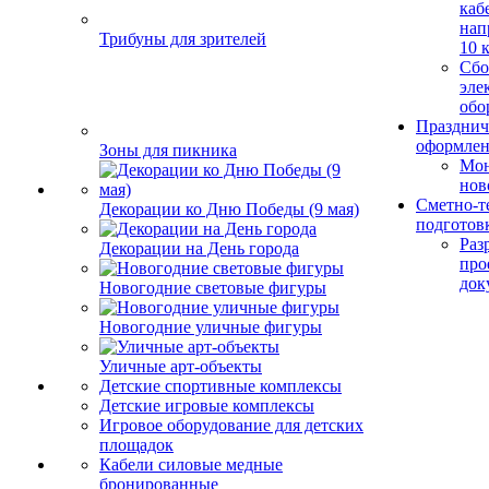
каб
нап
Трибуны для зрителей
10 
Сбо
эле
обо
Празднич
оформле
Зоны для пикника
Мо
нов
Сметно-т
Декорации ко Дню Победы (9 мая)
подготов
Раз
Декорации на День города
про
док
Новогодние световые фигуры
Новогодние уличные фигуры
Уличные арт-объекты
Детские спортивные комплексы
Детские игровые комплексы
Игровое оборудование для детских
площадок
Кабели силовые медные
бронированные