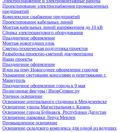
Электроснабжение и электромонтажные работы
Проектирование электроснабжения промышленных
предприятий
Комплексное снабжение предприятий
Проектирование кабельных линий
Монтаж кабельных линий напряжением до 10 кВ
Сборка электрощитового оборудования
Праздничное оформление
Монтаж новогодних елок
Сметно-техническая подготовка проектов
Разработка проектно-сметной документации
Наши проекты
Праздничное оформление
Идеи на тему Новогоднее оформление городов
Украшение световыми консолями и перетяжками г.
Мариуполь
Праздничное оформление города к 9 мая
Полигонные фигуры | ИновСервис.ру
Уличное освещение
Освещение центрального стадиона в Менделеевске
Освещение улицы Магистральная г. Казань
Освещение города Буйнакск, Республики Дагестан
Освещение парковки Леруа Мерлен
Промышленное освещение
Освещение складского комплекса для одной из ведущих