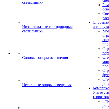
све
светильники
Рем
осв
Све
рас
Спортив
Низковольтные светодиодные
и сооруж
светильники
Мо
огр
спо
пло
Стр
вор
Стр
Силовые опоры освещения
мин
пол
Стр
фут
Стр
дет
Несиловые опоры освещения
Комплекс
благоуст
территор
Стр
дет