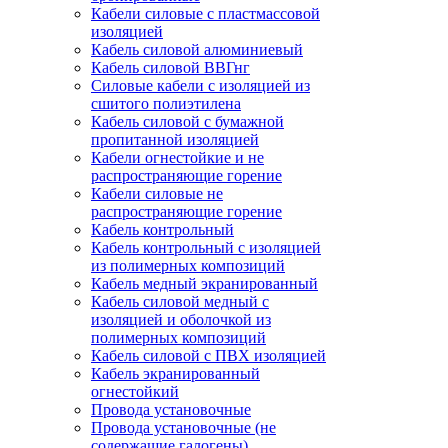
Кабели силовые с пластмассовой
изоляцией
Кабель силовой алюминиевый
Кабель силовой ВВГнг
Силовые кабели с изоляцией из
сшитого полиэтилена
Кабель силовой с бумажной
пропитанной изоляцией
Кабели огнестойкие и не
распространяющие горение
Кабели силовые не
распространяющие горение
Кабель контрольный
Кабель контрольный с изоляцией
из полимерных композиций
Кабель медный экранированный
Кабель силовой медный с
изоляцией и оболочкой из
полимерных композиций
Кабель силовой с ПВХ изоляцией
Кабель экранированный
огнестойкий
Провода установочные
Провода установочные (не
содержащие галогены)