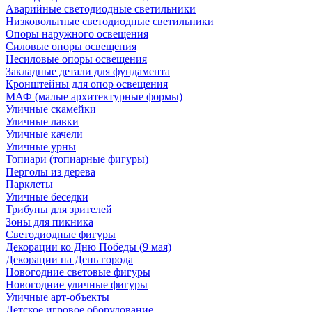
Аварийные светодиодные светильники
Низковольтные светодиодные светильники
Опоры наружного освещения
Силовые опоры освещения
Несиловые опоры освещения
Закладные детали для фундамента
Кронштейны для опор освещения
МАФ (малые архитектурные формы)
Уличные скамейки
Уличные лавки
Уличные качели
Уличные урны
Топиари (топиарные фигуры)
Перголы из дерева
Парклеты
Уличные беседки
Трибуны для зрителей
Зоны для пикника
Светодиодные фигуры
Декорации ко Дню Победы (9 мая)
Декорации на День города
Новогодние световые фигуры
Новогодние уличные фигуры
Уличные арт-объекты
Детское игровое оборудование