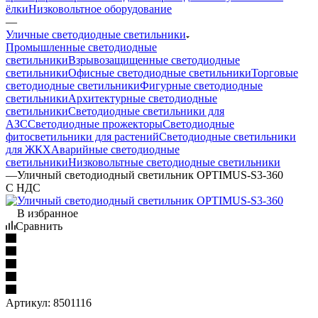
ёлки
Низковольтное оборудование
—
Уличные светодиодные светильники
Промышленные светодиодные
светильники
Взрывозащищенные светодиодные
светильники
Офисные светодиодные светильники
Торговые
светодиодные светильники
Фигурные светодиодные
светильники
Архитектурные светодиодные
светильники
Светодиодные светильники для
АЗС
Светодиодные прожекторы
Светодиодные
фитосветильники для растений
Светодиодные светильники
для ЖКХ
Аварийные светодиодные
светильники
Низковольтные светодиодные светильники
—
Уличный светодиодный светильник OPTIMUS-S3-360
С НДС
В избранное
Сравнить
Артикул:
8501116