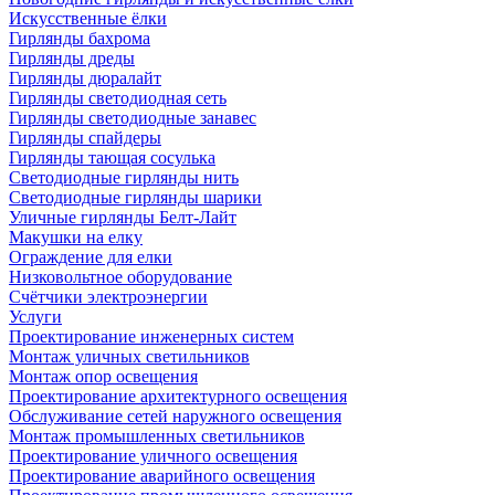
Искусственные ёлки
Гирлянды бахрома
Гирлянды дреды
Гирлянды дюралайт
Гирлянды светодиодная сеть
Гирлянды светодиодные занавес
Гирлянды спайдеры
Гирлянды тающая сосулька
Светодиодные гирлянды нить
Светодиодные гирлянды шарики
Уличные гирлянды Белт-Лайт
Макушки на елку
Ограждение для елки
Низковольтное оборудование
Счётчики электроэнергии
Услуги
Проектирование инженерных систем
Монтаж уличных светильников
Монтаж опор освещения
Проектирование архитектурного освещения
Обслуживание сетей наружного освещения
Монтаж промышленных светильников
Проектирование уличного освещения
Проектирование аварийного освещения