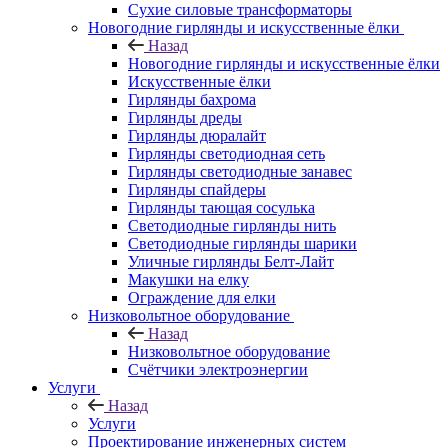
Сухие силовые трансформаторы
Новогодние гирлянды и искусственные ёлки
Назад
Новогодние гирлянды и искусственные ёлки
Искусственные ёлки
Гирлянды бахрома
Гирлянды дреды
Гирлянды дюралайт
Гирлянды светодиодная сеть
Гирлянды светодиодные занавес
Гирлянды спайдеры
Гирлянды тающая сосулька
Светодиодные гирлянды нить
Светодиодные гирлянды шарики
Уличные гирлянды Белт-Лайт
Макушки на елку
Ограждение для елки
Низковольтное оборудование
Назад
Низковольтное оборудование
Счётчики электроэнергии
Услуги
Назад
Услуги
Проектирование инженерных систем