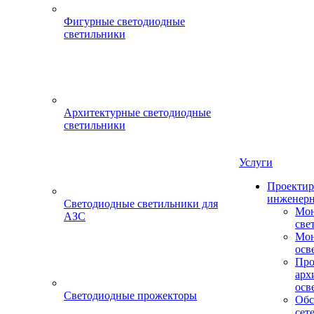
Фигурные светодиодные
светильники
Архитектурные светодиодные
светильники
Услуги
Проектир
инженерн
Светодиодные светильники для
Мон
АЗС
све
Мон
осв
Про
арх
осв
Светодиодные прожекторы
Обс
сет