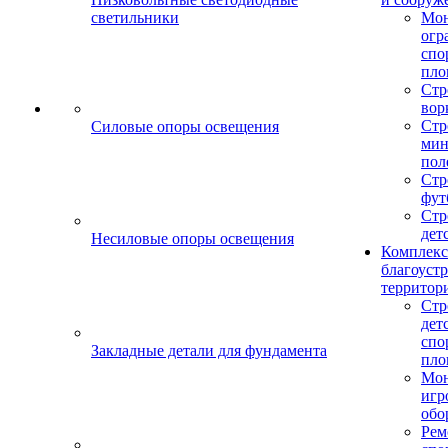
светильники
Мо
огр
спо
пло
Стр
вор
Стр
Силовые опоры освещения
мин
пол
Стр
фут
Стр
дет
Несиловые опоры освещения
Комплекс
благоуст
территор
Стр
дет
спо
Закладные детали для фундамента
пло
Мон
игр
обо
Рем