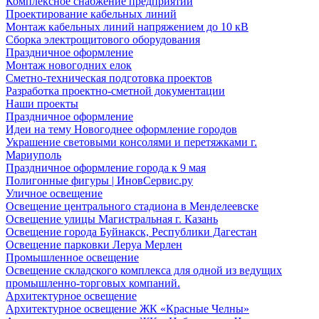
Комплексное снабжение предприятий
Проектирование кабельных линий
Монтаж кабельных линий напряжением до 10 кВ
Сборка электрощитового оборудования
Праздничное оформление
Монтаж новогодних елок
Сметно-техническая подготовка проектов
Разработка проектно-сметной документации
Наши проекты
Праздничное оформление
Идеи на тему Новогоднее оформление городов
Украшение световыми консолями и перетяжками г.
Мариуполь
Праздничное оформление города к 9 мая
Полигонные фигуры | ИновСервис.ру
Уличное освещение
Освещение центрального стадиона в Менделеевске
Освещение улицы Магистральная г. Казань
Освещение города Буйнакск, Республики Дагестан
Освещение парковки Леруа Мерлен
Промышленное освещение
Освещение складского комплекса для одной из ведущих
промышленно-торговых компаний.
Архитектурное освещение
Архитектурное освещение ЖК «Красные Челны»