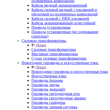
полимерных композиций
Кабель медный экранированный
Кабель силовой медный с изоляцией и
оболочкой из полимерных композиций
Кабель силовой с ПВХ изоляцией
Кабель экранированный огнестойкий
Провода установочные
Провода установочные (не содержащие
галогены)
Силовые трансформаторы
Назад
Силовые трансформаторы
Масляные трансформаторы
Сухие силовые трансформаторы
Новогодние гирлянды и искусственные ёлки
Назад
Новогодние гирлянды и искусственные ёлки
Искусственные ёлки
Гирлянды бахрома
Гирлянды дреды
Гирлянды дюралайт
Гирлянды светодиодная сеть
Гирлянды светодиодные занавес
Гирлянды спайдеры
Гирлянды тающая сосулька