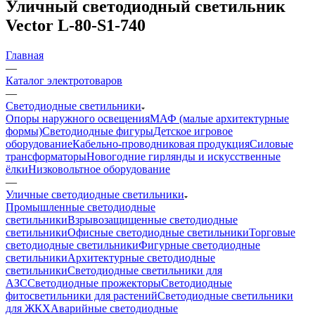
Уличный светодиодный светильник
Vector L-80-S1-740
Главная
—
Каталог электротоваров
—
Светодиодные светильники
Опоры наружного освещения
МАФ (малые архитектурные
формы)
Светодиодные фигуры
Детское игровое
оборудование
Кабельно-проводниковая продукция
Силовые
трансформаторы
Новогодние гирлянды и искусственные
ёлки
Низковольтное оборудование
—
Уличные светодиодные светильники
Промышленные светодиодные
светильники
Взрывозащищенные светодиодные
светильники
Офисные светодиодные светильники
Торговые
светодиодные светильники
Фигурные светодиодные
светильники
Архитектурные светодиодные
светильники
Светодиодные светильники для
АЗС
Светодиодные прожекторы
Светодиодные
фитосветильники для растений
Светодиодные светильники
для ЖКХ
Аварийные светодиодные