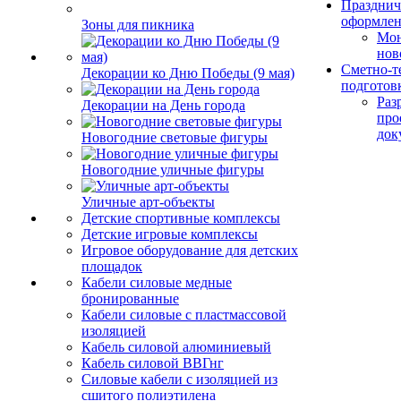
Празднич
оформле
Зоны для пикника
Мо
нов
Сметно-т
Декорации ко Дню Победы (9 мая)
подготов
Раз
Декорации на День города
про
док
Новогодние световые фигуры
Новогодние уличные фигуры
Уличные арт-объекты
Детские спортивные комплексы
Детские игровые комплексы
Игровое оборудование для детских
площадок
Кабели силовые медные
бронированные
Кабели силовые с пластмассовой
изоляцией
Кабель силовой алюминиевый
Кабель силовой ВВГнг
Силовые кабели с изоляцией из
сшитого полиэтилена