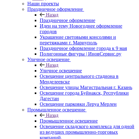
Наши проекты
Праздничное оформление
Назад
Праздничное оформление
Идеи на тему Новогоднее оформление
городов
Украшение световыми консолями и
перетяжками г. Мариуполь
Праздничное оформление города к 9 мая
Полигонные фигуры | ИновСервис.ру
Уличное освещение
Назад
Уличное освещение
Освещение центрального стадиона в
Менделеевске
Освещение улицы Магистральная г. Казань
Освещение города Буйнакск, Республики
Дагестан
Освещение парковки Леруа Мерлен
Промышленное освещение
Назад
Промышленное освещение
Освещение складского комплекса для одной
из ведущих промышленно-торговых
компаний.