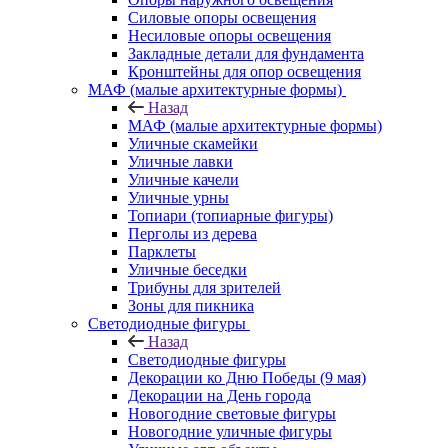
Силовые опоры освещения
Несиловые опоры освещения
Закладные детали для фундамента
Кронштейны для опор освещения
МАФ (малые архитектурные формы)
Назад
МАФ (малые архитектурные формы)
Уличные скамейки
Уличные лавки
Уличные качели
Уличные урны
Топиари (топиарные фигуры)
Перголы из дерева
Парклеты
Уличные беседки
Трибуны для зрителей
Зоны для пикника
Светодиодные фигуры
Назад
Светодиодные фигуры
Декорации ко Дню Победы (9 мая)
Декорации на День города
Новогодние световые фигуры
Новогодние уличные фигуры