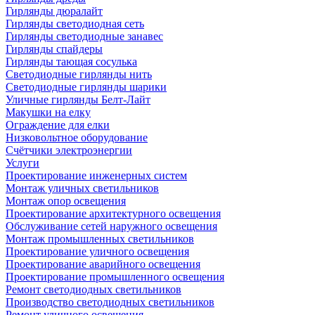
Гирлянды дюралайт
Гирлянды светодиодная сеть
Гирлянды светодиодные занавес
Гирлянды спайдеры
Гирлянды тающая сосулька
Светодиодные гирлянды нить
Светодиодные гирлянды шарики
Уличные гирлянды Белт-Лайт
Макушки на елку
Ограждение для елки
Низковольтное оборудование
Счётчики электроэнергии
Услуги
Проектирование инженерных систем
Монтаж уличных светильников
Монтаж опор освещения
Проектирование архитектурного освещения
Обслуживание сетей наружного освещения
Монтаж промышленных светильников
Проектирование уличного освещения
Проектирование аварийного освещения
Проектирование промышленного освещения
Ремонт светодиодных светильников
Производство светодиодных светильников
Ремонт уличного освещения