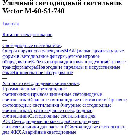
Уличный светодиодный светильник
Vector M-60-S1-740
Главная
—
Каталог электротоваров
—
Светодиодные светильники
Опоры наружного освещения
МАФ (малые архитектурные
формы)
Светодиодные фигуры
Детское игровое
оборудование
Кабельно-проводниковая продукция
Силовые
трансформаторы
Новогодние гирлянды и искусственные
ёлки
Низковольтное оборудование
—
Уличные светодиодные светильники
Промышленные светодиодные
светильники
Взрывозащищенные светодиодные
светильники
Офисные светодиодные светильники
Торговые
светодиодные светильники
Фигурные светодиодные
светильники
Архитектурные светодиодные
светильники
Светодиодные светильники для
АЗС
Светодиодные прожекторы
Светодиодные
фитосветильники для растений
Светодиодные светильники
для ЖКХ
Аварийные светодиодные