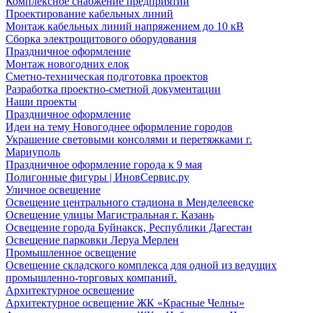
Комплексное снабжение предприятий
Проектирование кабельных линий
Монтаж кабельных линий напряжением до 10 кВ
Сборка электрощитового оборудования
Праздничное оформление
Монтаж новогодних елок
Сметно-техническая подготовка проектов
Разработка проектно-сметной документации
Наши проекты
Праздничное оформление
Идеи на тему Новогоднее оформление городов
Украшение световыми консолями и перетяжками г.
Мариуполь
Праздничное оформление города к 9 мая
Полигонные фигуры | ИновСервис.ру
Уличное освещение
Освещение центрального стадиона в Менделеевске
Освещение улицы Магистральная г. Казань
Освещение города Буйнакск, Республики Дагестан
Освещение парковки Леруа Мерлен
Промышленное освещение
Освещение складского комплекса для одной из ведущих
промышленно-торговых компаний.
Архитектурное освещение
Архитектурное освещение ЖК «Красные Челны»