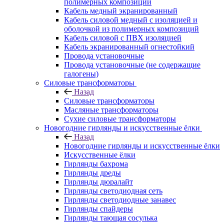
полимерных композиций
Кабель медный экранированный
Кабель силовой медный с изоляцией и
оболочкой из полимерных композиций
Кабель силовой с ПВХ изоляцией
Кабель экранированный огнестойкий
Провода установочные
Провода установочные (не содержащие
галогены)
Силовые трансформаторы
Назад
Силовые трансформаторы
Масляные трансформаторы
Сухие силовые трансформаторы
Новогодние гирлянды и искусственные ёлки
Назад
Новогодние гирлянды и искусственные ёлки
Искусственные ёлки
Гирлянды бахрома
Гирлянды дреды
Гирлянды дюралайт
Гирлянды светодиодная сеть
Гирлянды светодиодные занавес
Гирлянды спайдеры
Гирлянды тающая сосулька