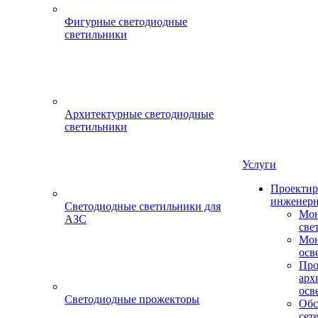
Фигурные светодиодные
светильники
Архитектурные светодиодные
светильники
Услуги
Проектир
инженерн
Светодиодные светильники для
Мон
АЗС
све
Мон
осв
Про
арх
осв
Светодиодные прожекторы
Обс
сет