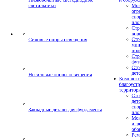
светильники
Мо
огр
спо
пло
Стр
вор
Стр
Силовые опоры освещения
мин
пол
Стр
фут
Стр
дет
Несиловые опоры освещения
Комплекс
благоуст
территор
Стр
дет
спо
Закладные детали для фундамента
пло
Мон
игр
обо
Рем