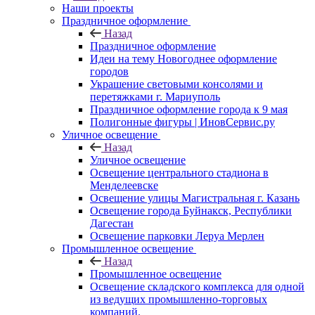
Наши проекты
Праздничное оформление
Назад
Праздничное оформление
Идеи на тему Новогоднее оформление
городов
Украшение световыми консолями и
перетяжками г. Мариуполь
Праздничное оформление города к 9 мая
Полигонные фигуры | ИновСервис.ру
Уличное освещение
Назад
Уличное освещение
Освещение центрального стадиона в
Менделеевске
Освещение улицы Магистральная г. Казань
Освещение города Буйнакск, Республики
Дагестан
Освещение парковки Леруа Мерлен
Промышленное освещение
Назад
Промышленное освещение
Освещение складского комплекса для одной
из ведущих промышленно-торговых
компаний.