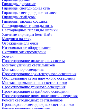
Гирлянды дюралайт
Гирлянды светодиодная сеть
Гирлянды светодиодные занавес
Гирлянды спайдеры
Гирлянды тающая сосулька
Светодиодные гирлянды нить
Светодиодные гирлянды шарики
Уличные гирлянды Белт-Лайт
Макушки на елку
Ограждение для елки
Низковольтное оборудование
Счётчики электроэнергии
Услуги
Проектирование инженерных систем
Монтаж уличных светильников
Монтаж опор освещения
Проектирование архитектурного освещения
Обслуживание сетей наружного освещения
Монтаж промышленных светильников
Проектирование уличного освещения
Проектирование аварийного освещения
Проектирование промышленного освещения
Ремонт светодиодных светильников
Производство светодиодных светильников
Ремонт уличного освещения