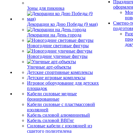
Празднич
оформле
Зоны для пикника
Мо
нов
Сметно-т
Декорации ко Дню Победы (9 мая)
подготов
Раз
Декорации на День города
про
док
Новогодние световые фигуры
Новогодние уличные фигуры
Уличные арт-объекты
Детские спортивные комплексы
Детские игровые комплексы
Игровое оборудование для детских
площадок
Кабели силовые медные
бронированные
Кабели силовые с пластмассовой
изоляцией
Кабель силовой алюминиевый
Кабель силовой ВВГнг
Силовые кабели с изоляцией из
сшитого полиэтилена