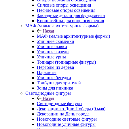
Силовые опоры освещения
Несиловые опоры освещения
Закладные детали для фундамента
Кронштейны для опор освещения
МАФ (малые архитектурные формы)
Назад
МАФ (малые архитектурные формы)
Уличные скамейки
Уличные лавки
Уличные качели
Уличные урны
Топиари (топиарные фигуры)
Перголы из дерева
Парклеты
Уличные беседки
Трибуны для зрителей
Зоны для пикника
Светодиодные фигуры
Назад
Светодиодные фигуры
Декорации ко Дню Победы (9 мая)
Декорации на День города
Новогодние световые фигуры
Новогодние уличные фигуры