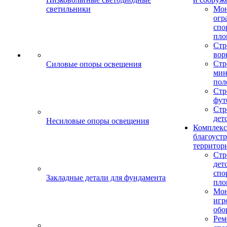
светильники
Мо
огр
спо
пло
Стр
вор
Стр
Силовые опоры освещения
мин
пол
Стр
фут
Стр
дет
Несиловые опоры освещения
Комплекс
благоуст
территор
Стр
дет
спо
Закладные детали для фундамента
пло
Мон
игр
обо
Рем