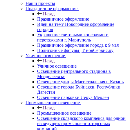
Наши проекты
Праздничное оформление
Назад
Праздничное оформление
Идеи на тему Новогоднее оформление
городов
Украшение световыми консолями и
перетяжками г. Мариуполь
Праздничное оформление города к 9 мая
Полигонные фигуры | ИновСервис.ру
Уличное освещение
Назад
Уличное освещение
Освещение центрального стадиона в
Менделеевске
Освещение улицы Магистральная г. Казань
Освещение города Буйнакск, Республики
Дагестан
Освещение парковки Леруа Мерлен
Промышленное освещение
Назад
Промышленное освещение
Освещение складского комплекса для одной
из ведущих промышленно-торговых
компаний.