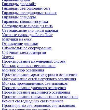
Гирлянды дюралайт
Гирлянды светодиодная сеть
Гирлянды светодиодные занавес
Гирлянды спайдеры
Гирлянды тающая сосулька
Светодиодные гирлянды нить
Светодиодные гирлянды шарики
Уличные гирлянды Белт-Лайт
Макушки на елку
Ограждение для елки
Низковольтное оборудование
Счётчики электроэнергии
Услуги
Проектирование инженерных систем
Монтаж уличных светильников
Монтаж опор освещения
Проектирование архитектурного освещения
Обслуживание сетей наружного освещения
Монтаж промышленных светильников
Проектирование уличного освещения
Проектирование аварийного освещения
Проектирование промышленного освещения
Ремонт светодиодных светильников
Производство светодиодных светильников
Ремонт уличного освещения