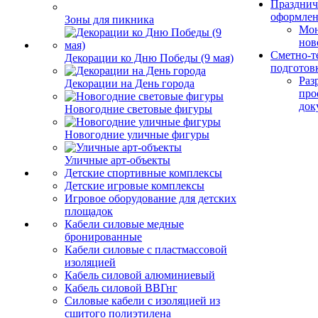
Празднич
оформле
Зоны для пикника
Мо
нов
Сметно-т
Декорации ко Дню Победы (9 мая)
подготов
Раз
Декорации на День города
про
док
Новогодние световые фигуры
Новогодние уличные фигуры
Уличные арт-объекты
Детские спортивные комплексы
Детские игровые комплексы
Игровое оборудование для детских
площадок
Кабели силовые медные
бронированные
Кабели силовые с пластмассовой
изоляцией
Кабель силовой алюминиевый
Кабель силовой ВВГнг
Силовые кабели с изоляцией из
сшитого полиэтилена