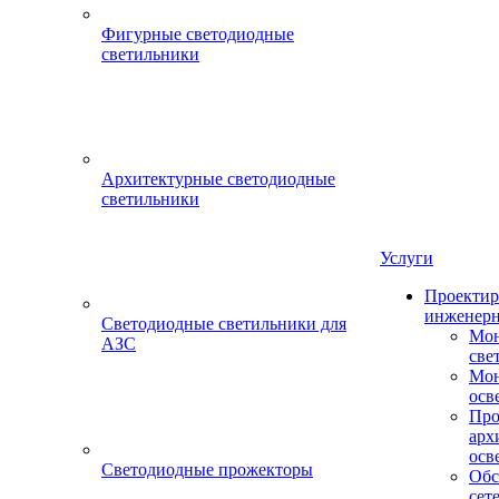
Фигурные светодиодные
светильники
Архитектурные светодиодные
светильники
Услуги
Проектир
инженерн
Светодиодные светильники для
Мон
АЗС
све
Мон
осв
Про
арх
осв
Светодиодные прожекторы
Обс
сет