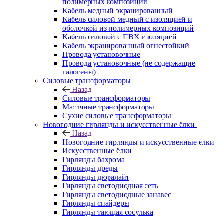
полимерных композиций
Кабель медный экранированный
Кабель силовой медный с изоляцией и
оболочкой из полимерных композиций
Кабель силовой с ПВХ изоляцией
Кабель экранированный огнестойкий
Провода установочные
Провода установочные (не содержащие
галогены)
Силовые трансформаторы
Назад
Силовые трансформаторы
Масляные трансформаторы
Сухие силовые трансформаторы
Новогодние гирлянды и искусственные ёлки
Назад
Новогодние гирлянды и искусственные ёлки
Искусственные ёлки
Гирлянды бахрома
Гирлянды дреды
Гирлянды дюралайт
Гирлянды светодиодная сеть
Гирлянды светодиодные занавес
Гирлянды спайдеры
Гирлянды тающая сосулька