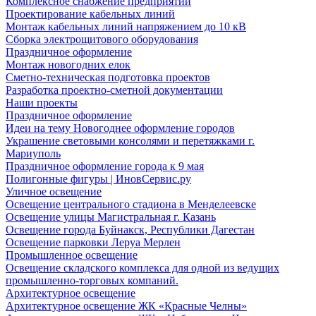
Комплексное снабжение предприятий
Проектирование кабельных линий
Монтаж кабельных линий напряжением до 10 кВ
Сборка электрощитового оборудования
Праздничное оформление
Монтаж новогодних елок
Сметно-техническая подготовка проектов
Разработка проектно-сметной документации
Наши проекты
Праздничное оформление
Идеи на тему Новогоднее оформление городов
Украшение световыми консолями и перетяжками г.
Мариуполь
Праздничное оформление города к 9 мая
Полигонные фигуры | ИновСервис.ру
Уличное освещение
Освещение центрального стадиона в Менделеевске
Освещение улицы Магистральная г. Казань
Освещение города Буйнакск, Республики Дагестан
Освещение парковки Леруа Мерлен
Промышленное освещение
Освещение складского комплекса для одной из ведущих
промышленно-торговых компаний.
Архитектурное освещение
Архитектурное освещение ЖК «Красные Челны»