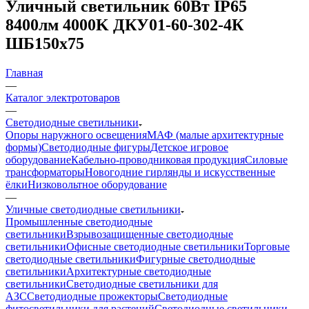
Уличный светильник 60Вт IP65
8400лм 4000K ДКУ01-60-302-4К
ШБ150х75
Главная
—
Каталог электротоваров
—
Светодиодные светильники
Опоры наружного освещения
МАФ (малые архитектурные
формы)
Светодиодные фигуры
Детское игровое
оборудование
Кабельно-проводниковая продукция
Силовые
трансформаторы
Новогодние гирлянды и искусственные
ёлки
Низковольтное оборудование
—
Уличные светодиодные светильники
Промышленные светодиодные
светильники
Взрывозащищенные светодиодные
светильники
Офисные светодиодные светильники
Торговые
светодиодные светильники
Фигурные светодиодные
светильники
Архитектурные светодиодные
светильники
Светодиодные светильники для
АЗС
Светодиодные прожекторы
Светодиодные
фитосветильники для растений
Светодиодные светильники