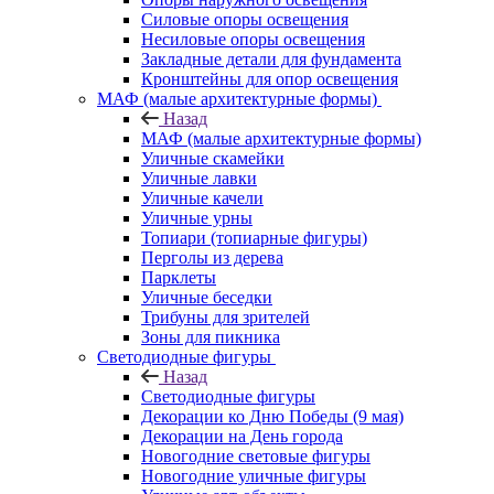
Силовые опоры освещения
Несиловые опоры освещения
Закладные детали для фундамента
Кронштейны для опор освещения
МАФ (малые архитектурные формы)
Назад
МАФ (малые архитектурные формы)
Уличные скамейки
Уличные лавки
Уличные качели
Уличные урны
Топиари (топиарные фигуры)
Перголы из дерева
Парклеты
Уличные беседки
Трибуны для зрителей
Зоны для пикника
Светодиодные фигуры
Назад
Светодиодные фигуры
Декорации ко Дню Победы (9 мая)
Декорации на День города
Новогодние световые фигуры
Новогодние уличные фигуры