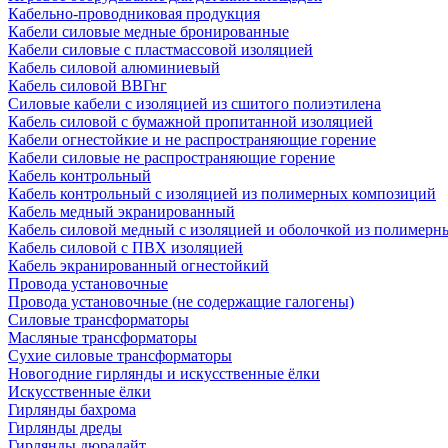
Кабельно-проводниковая продукция
Кабели силовые медные бронированные
Кабели силовые с пластмассовой изоляцией
Кабель силовой алюминиевый
Кабель силовой ВВГнг
Силовые кабели с изоляцией из сшитого полиэтилена
Кабель силовой с бумажной пропитанной изоляцией
Кабели огнестойкие и не распространяющие горение
Кабели силовые не распространяющие горение
Кабель контрольный
Кабель контрольный с изоляцией из полимерных композиций
Кабель медный экранированный
Кабель силовой медный с изоляцией и оболочкой из полимер
Кабель силовой с ПВХ изоляцией
Кабель экранированный огнестойкий
Провода установочные
Провода установочные (не содержащие галогены)
Силовые трансформаторы
Масляные трансформаторы
Сухие силовые трансформаторы
Новогодние гирлянды и искусственные ёлки
Искусственные ёлки
Гирлянды бахрома
Гирлянды дреды
Гирлянды дюралайт