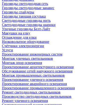
Гирлянды светодиодная сеть
Гирлянды светодиодные занавес
Гирлянды спайдеры
Гирлянды тающая сосулька
Светодиодные гирлянды нить
Светодиодные гирлянды шарики
Уличные гирлянды Белт-Лайт
Макушки на елку
Ограждение для елки
Низковольтное оборудование
Счётчики электроэнергии
Услуги
Проектирование инженерных систем
Монтаж уличных светильников
Монтаж опор освещения
Проектирование архитектурного освещения
Обслуживание сетей наружного освещения
Монтаж промышленных светильников
Проектирование уличного освещения
Проектирование аварийного освещения
Проектирование промышленного освещения
Ремонт светодиодных светильников
Производство светодиодных светильников
Ремонт уличного освещения
Светотехнический расчет освещения