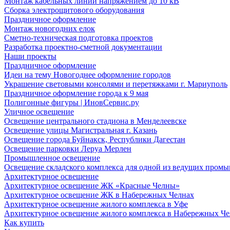
Монтаж кабельных линий напряжением до 10 кВ
Сборка электрощитового оборудования
Праздничное оформление
Монтаж новогодних елок
Сметно-техническая подготовка проектов
Разработка проектно-сметной документации
Наши проекты
Праздничное оформление
Идеи на тему Новогоднее оформление городов
Украшение световыми консолями и перетяжками г. Мариуполь
Праздничное оформление города к 9 мая
Полигонные фигуры | ИновСервис.ру
Уличное освещение
Освещение центрального стадиона в Менделеевске
Освещение улицы Магистральная г. Казань
Освещение города Буйнакск, Республики Дагестан
Освещение парковки Леруа Мерлен
Промышленное освещение
Освещение складского комплекса для одной из ведущих пром
Архитектурное освещение
Архитектурное освещение ЖК «Красные Челны»
Архитектурное освещение ЖК в Набережных Челнах
Архитектурное освещение жилого комплекса в Уфе
Архитектурное освещение жилого комплекса в Набережных Че
Как купить