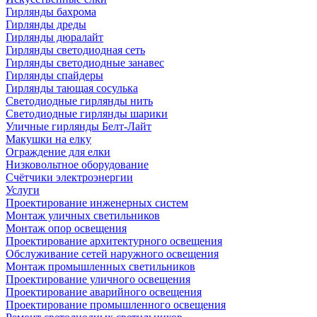
Гирлянды бахрома
Гирлянды дреды
Гирлянды дюралайт
Гирлянды светодиодная сеть
Гирлянды светодиодные занавес
Гирлянды спайдеры
Гирлянды тающая сосулька
Светодиодные гирлянды нить
Светодиодные гирлянды шарики
Уличные гирлянды Белт-Лайт
Макушки на елку
Ограждение для елки
Низковольтное оборудование
Счётчики электроэнергии
Услуги
Проектирование инженерных систем
Монтаж уличных светильников
Монтаж опор освещения
Проектирование архитектурного освещения
Обслуживание сетей наружного освещения
Монтаж промышленных светильников
Проектирование уличного освещения
Проектирование аварийного освещения
Проектирование промышленного освещения