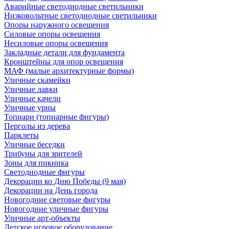
Аварийные светодиодные светильники
Низковольтные светодиодные светильники
Опоры наружного освещения
Силовые опоры освещения
Несиловые опоры освещения
Закладные детали для фундамента
Кронштейны для опор освещения
МАФ (малые архитектурные формы)
Уличные скамейки
Уличные лавки
Уличные качели
Уличные урны
Топиари (топиарные фигуры)
Перголы из дерева
Парклеты
Уличные беседки
Трибуны для зрителей
Зоны для пикника
Светодиодные фигуры
Декорации ко Дню Победы (9 мая)
Декорации на День города
Новогодние световые фигуры
Новогодние уличные фигуры
Уличные арт-объекты
Детское игровое оборудование