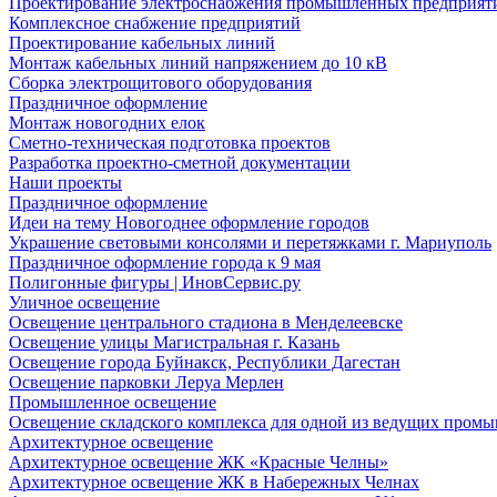
Проектирование электроснабжения промышленных предприят
Комплексное снабжение предприятий
Проектирование кабельных линий
Монтаж кабельных линий напряжением до 10 кВ
Сборка электрощитового оборудования
Праздничное оформление
Монтаж новогодних елок
Сметно-техническая подготовка проектов
Разработка проектно-сметной документации
Наши проекты
Праздничное оформление
Идеи на тему Новогоднее оформление городов
Украшение световыми консолями и перетяжками г. Мариуполь
Праздничное оформление города к 9 мая
Полигонные фигуры | ИновСервис.ру
Уличное освещение
Освещение центрального стадиона в Менделеевске
Освещение улицы Магистральная г. Казань
Освещение города Буйнакск, Республики Дагестан
Освещение парковки Леруа Мерлен
Промышленное освещение
Освещение складского комплекса для одной из ведущих пром
Архитектурное освещение
Архитектурное освещение ЖК «Красные Челны»
Архитектурное освещение ЖК в Набережных Челнах