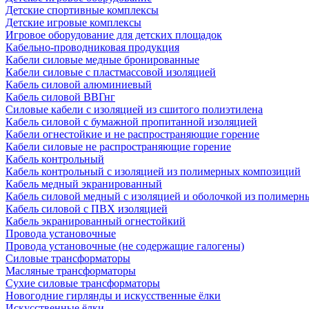
Детские спортивные комплексы
Детские игровые комплексы
Игровое оборудование для детских площадок
Кабельно-проводниковая продукция
Кабели силовые медные бронированные
Кабели силовые с пластмассовой изоляцией
Кабель силовой алюминиевый
Кабель силовой ВВГнг
Силовые кабели с изоляцией из сшитого полиэтилена
Кабель силовой с бумажной пропитанной изоляцией
Кабели огнестойкие и не распространяющие горение
Кабели силовые не распространяющие горение
Кабель контрольный
Кабель контрольный с изоляцией из полимерных композиций
Кабель медный экранированный
Кабель силовой медный с изоляцией и оболочкой из полимер
Кабель силовой с ПВХ изоляцией
Кабель экранированный огнестойкий
Провода установочные
Провода установочные (не содержащие галогены)
Силовые трансформаторы
Масляные трансформаторы
Сухие силовые трансформаторы
Новогодние гирлянды и искусственные ёлки
Искусственные ёлки