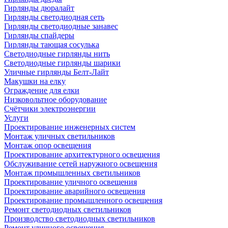
Гирлянды дюралайт
Гирлянды светодиодная сеть
Гирлянды светодиодные занавес
Гирлянды спайдеры
Гирлянды тающая сосулька
Светодиодные гирлянды нить
Светодиодные гирлянды шарики
Уличные гирлянды Белт-Лайт
Макушки на елку
Ограждение для елки
Низковольтное оборудование
Счётчики электроэнергии
Услуги
Проектирование инженерных систем
Монтаж уличных светильников
Монтаж опор освещения
Проектирование архитектурного освещения
Обслуживание сетей наружного освещения
Монтаж промышленных светильников
Проектирование уличного освещения
Проектирование аварийного освещения
Проектирование промышленного освещения
Ремонт светодиодных светильников
Производство светодиодных светильников
Ремонт уличного освещения