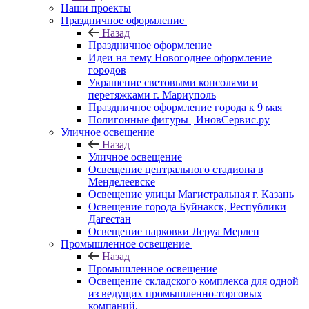
Наши проекты
Праздничное оформление
Назад
Праздничное оформление
Идеи на тему Новогоднее оформление
городов
Украшение световыми консолями и
перетяжками г. Мариуполь
Праздничное оформление города к 9 мая
Полигонные фигуры | ИновСервис.ру
Уличное освещение
Назад
Уличное освещение
Освещение центрального стадиона в
Менделеевске
Освещение улицы Магистральная г. Казань
Освещение города Буйнакск, Республики
Дагестан
Освещение парковки Леруа Мерлен
Промышленное освещение
Назад
Промышленное освещение
Освещение складского комплекса для одной
из ведущих промышленно-торговых
компаний.