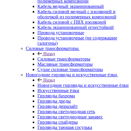
полимерных композиций
Кабель медный экранированный
Кабель силовой медный с изоляцией и
оболочкой из полимерных композиций
Кабель силовой с ПВХ изоляцией
Кабель экранированный огнестойкий
Провода установочные
Провода установочные (не содержащие
галогены)
Силовые трансформаторы
Назад
Силовые трансформаторы
Масляные трансформаторы
Сухие силовые трансформаторы
Новогодние гирлянды и искусственные ёлки
Назад
Новогодние гирлянды и искусственные ёлки
Искусственные ёлки
Гирлянды бахрома
Гирлянды дреды
Гирлянды дюралайт
Гирлянды светодиодная сеть
Гирлянды светодиодные занавес
Гирлянды спайдеры
Гирлянды тающая сосулька