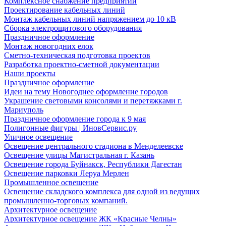
Комплексное снабжение предприятий
Проектирование кабельных линий
Монтаж кабельных линий напряжением до 10 кВ
Сборка электрощитового оборудования
Праздничное оформление
Монтаж новогодних елок
Сметно-техническая подготовка проектов
Разработка проектно-сметной документации
Наши проекты
Праздничное оформление
Идеи на тему Новогоднее оформление городов
Украшение световыми консолями и перетяжками г.
Мариуполь
Праздничное оформление города к 9 мая
Полигонные фигуры | ИновСервис.ру
Уличное освещение
Освещение центрального стадиона в Менделеевске
Освещение улицы Магистральная г. Казань
Освещение города Буйнакск, Республики Дагестан
Освещение парковки Леруа Мерлен
Промышленное освещение
Освещение складского комплекса для одной из ведущих
промышленно-торговых компаний.
Архитектурное освещение
Архитектурное освещение ЖК «Красные Челны»