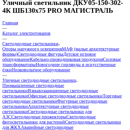
Уличный светильник ДКУ05-150-302-
4К ШБ130x75 PRO МАГИСТРАЛЬ
Главная
—
Каталог электротоваров
—
Светодиодные светильники
Опоры наружного освещения
МАФ (малые архитектурные
формы)
Светодиодные фигуры
Детское игровое
оборудование
Кабельно-проводниковая продукция
Силовые
трансформаторы
Новогодние гирлянды и искусственные
ёлки
Низковольтное оборудование
—
Уличные светодиодные светильники
Промышленные светодиодные
светильники
Взрывозащищенные светодиодные
светильники
Офисные светодиодные светильники
Торговые
светодиодные светильники
Фигурные светодиодные
светильники
Архитектурные светодиодные
светильники
Светодиодные светильники для
АЗС
Светодиодные прожекторы
Светодиодные
фитосветильники для растений
Светодиодные светильники
для ЖКХ
Аварийные светодиодные