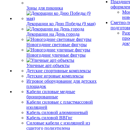
Празднич
оформле
Зоны для пикника
Мо
нов
Сметно-т
Декорации ко Дню Победы (9 мая)
подготов
Раз
Декорации на День города
про
док
Новогодние световые фигуры
Новогодние уличные фигуры
Уличные арт-объекты
Детские спортивные комплексы
Детские игровые комплексы
Игровое оборудование для детских
площадок
Кабели силовые медные
бронированные
Кабели силовые с пластмассовой
изоляцией
Кабель силовой алюминиевый
Кабель силовой ВВГнг
Силовые кабели с изоляцией из
сшитого полиэтилена