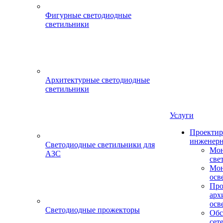
Фигурные светодиодные
светильники
Архитектурные светодиодные
светильники
Услуги
Проектир
инженерн
Светодиодные светильники для
Мон
АЗС
све
Мон
осв
Про
арх
осв
Светодиодные прожекторы
Обс
сет