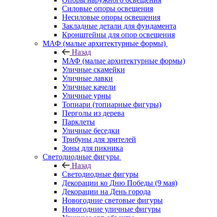
Силовые опоры освещения
Несиловые опоры освещения
Закладные детали для фундамента
Кронштейны для опор освещения
МАФ (малые архитектурные формы)
Назад
МАФ (малые архитектурные формы)
Уличные скамейки
Уличные лавки
Уличные качели
Уличные урны
Топиари (топиарные фигуры)
Перголы из дерева
Парклеты
Уличные беседки
Трибуны для зрителей
Зоны для пикника
Светодиодные фигуры
Назад
Светодиодные фигуры
Декорации ко Дню Победы (9 мая)
Декорации на День города
Новогодние световые фигуры
Новогодние уличные фигуры