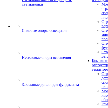
светильники
Мо
огр
спо
пло
Стр
вор
Стр
Силовые опоры освещения
мин
пол
Стр
фут
Стр
дет
Несиловые опоры освещения
Комплекс
благоуст
территор
Стр
дет
спо
Закладные детали для фундамента
пло
Мон
игр
обо
Рем