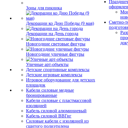
Празднич
оформле
Зоны для пикника
Мо
нов
Сметно-т
Декорации ко Дню Победы (9 мая)
подготов
Раз
Декорации на День города
про
док
Новогодние световые фигуры
Новогодние уличные фигуры
Уличные арт-объекты
Детские спортивные комплексы
Детские игровые комплексы
Игровое оборудование для детских
площадок
Кабели силовые медные
бронированные
Кабели силовые с пластмассовой
изоляцией
Кабель силовой алюминиевый
Кабель силовой ВВГнг
Силовые кабели с изоляцией из
сшитого полиэтилена