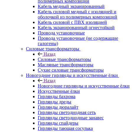
полимерных композиций
Кабель медный экранированный
Кабель силовой медный с изоляцией и
оболочкой из полимерных композиций
Кабель силовой с ПВХ изоляцией
Кабель экранированный огнестойкий
Провода установочные
Провода установочные (не содержащие
галогены)
Силовые трансформаторы
Назад
Силовые трансформаторы
Масляные трансформаторы
Сухие силовые трансформаторы
Новогодние гирлянды и искусственные ёлки
Назад
Новогодние гирлянды и искусственные ёлки
Искусственные ёлки
Гирлянды бахрома
Гирлянды дреды
Гирлянды дюралайт
Гирлянды светодиодная сеть
Гирлянды светодиодные занавес
Гирлянды спайдеры
Гирлянды тающая сосулька