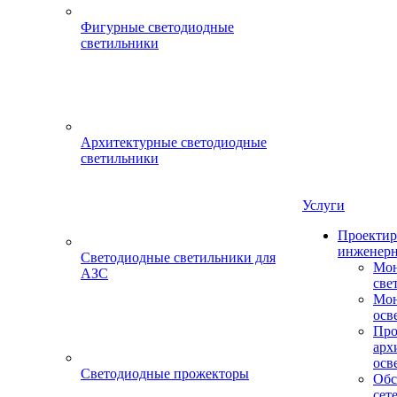
Фигурные светодиодные
светильники
Архитектурные светодиодные
светильники
Услуги
Проектир
инженерн
Светодиодные светильники для
Мон
АЗС
све
Мон
осв
Про
арх
осв
Светодиодные прожекторы
Обс
сет