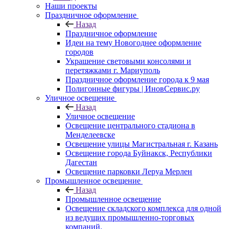
Наши проекты
Праздничное оформление
Назад
Праздничное оформление
Идеи на тему Новогоднее оформление
городов
Украшение световыми консолями и
перетяжками г. Мариуполь
Праздничное оформление города к 9 мая
Полигонные фигуры | ИновСервис.ру
Уличное освещение
Назад
Уличное освещение
Освещение центрального стадиона в
Менделеевске
Освещение улицы Магистральная г. Казань
Освещение города Буйнакск, Республики
Дагестан
Освещение парковки Леруа Мерлен
Промышленное освещение
Назад
Промышленное освещение
Освещение складского комплекса для одной
из ведущих промышленно-торговых
компаний.