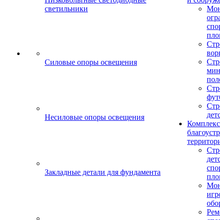
светильники
Мо
огр
спо
пло
Стр
вор
Стр
Силовые опоры освещения
мин
пол
Стр
фут
Стр
дет
Несиловые опоры освещения
Комплекс
благоуст
территор
Стр
дет
спо
Закладные детали для фундамента
пло
Мон
игр
обо
Рем