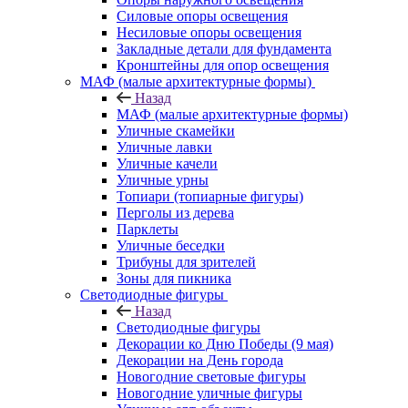
Силовые опоры освещения
Несиловые опоры освещения
Закладные детали для фундамента
Кронштейны для опор освещения
МАФ (малые архитектурные формы)
Назад
МАФ (малые архитектурные формы)
Уличные скамейки
Уличные лавки
Уличные качели
Уличные урны
Топиари (топиарные фигуры)
Перголы из дерева
Парклеты
Уличные беседки
Трибуны для зрителей
Зоны для пикника
Светодиодные фигуры
Назад
Светодиодные фигуры
Декорации ко Дню Победы (9 мая)
Декорации на День города
Новогодние световые фигуры
Новогодние уличные фигуры