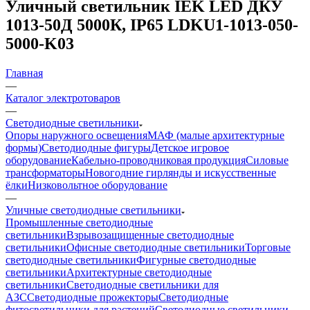
Уличный светильник IEK LED ДКУ
1013-50Д 5000К, IP65 LDKU1-1013-050-
5000-K03
Главная
—
Каталог электротоваров
—
Светодиодные светильники
Опоры наружного освещения
МАФ (малые архитектурные
формы)
Светодиодные фигуры
Детское игровое
оборудование
Кабельно-проводниковая продукция
Силовые
трансформаторы
Новогодние гирлянды и искусственные
ёлки
Низковольтное оборудование
—
Уличные светодиодные светильники
Промышленные светодиодные
светильники
Взрывозащищенные светодиодные
светильники
Офисные светодиодные светильники
Торговые
светодиодные светильники
Фигурные светодиодные
светильники
Архитектурные светодиодные
светильники
Светодиодные светильники для
АЗС
Светодиодные прожекторы
Светодиодные
фитосветильники для растений
Светодиодные светильники