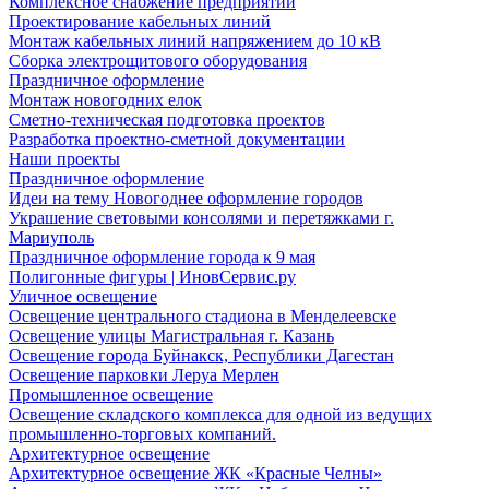
Комплексное снабжение предприятий
Проектирование кабельных линий
Монтаж кабельных линий напряжением до 10 кВ
Сборка электрощитового оборудования
Праздничное оформление
Монтаж новогодних елок
Сметно-техническая подготовка проектов
Разработка проектно-сметной документации
Наши проекты
Праздничное оформление
Идеи на тему Новогоднее оформление городов
Украшение световыми консолями и перетяжками г.
Мариуполь
Праздничное оформление города к 9 мая
Полигонные фигуры | ИновСервис.ру
Уличное освещение
Освещение центрального стадиона в Менделеевске
Освещение улицы Магистральная г. Казань
Освещение города Буйнакск, Республики Дагестан
Освещение парковки Леруа Мерлен
Промышленное освещение
Освещение складского комплекса для одной из ведущих
промышленно-торговых компаний.
Архитектурное освещение
Архитектурное освещение ЖК «Красные Челны»