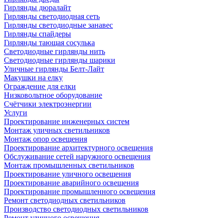
Гирлянды дюралайт
Гирлянды светодиодная сеть
Гирлянды светодиодные занавес
Гирлянды спайдеры
Гирлянды тающая сосулька
Светодиодные гирлянды нить
Светодиодные гирлянды шарики
Уличные гирлянды Белт-Лайт
Макушки на елку
Ограждение для елки
Низковольтное оборудование
Счётчики электроэнергии
Услуги
Проектирование инженерных систем
Монтаж уличных светильников
Монтаж опор освещения
Проектирование архитектурного освещения
Обслуживание сетей наружного освещения
Монтаж промышленных светильников
Проектирование уличного освещения
Проектирование аварийного освещения
Проектирование промышленного освещения
Ремонт светодиодных светильников
Производство светодиодных светильников
Ремонт уличного освещения