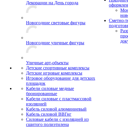
Декорации на День города
оформле
Мо
нов
Сметно-т
Новогодние световые фигуры
подготов
Раз
про
док
Новогодние уличные фигуры
Уличные арт-объекты
Детские спортивные комплексы
Детские игровые комплексы
Игровое оборудование для детских
площадок
Кабели силовые медные
бронированные
Кабели силовые с пластмассовой
изоляцией
Кабель силовой алюминиевый
Кабель силовой ВВГнг
Силовые кабели с изоляцией из
сшитого полиэтилена