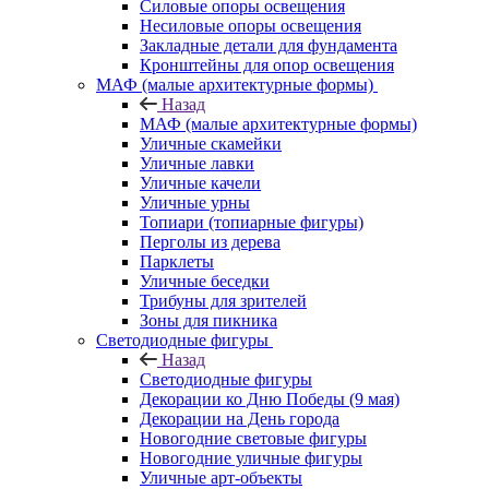
Силовые опоры освещения
Несиловые опоры освещения
Закладные детали для фундамента
Кронштейны для опор освещения
МАФ (малые архитектурные формы)
Назад
МАФ (малые архитектурные формы)
Уличные скамейки
Уличные лавки
Уличные качели
Уличные урны
Топиари (топиарные фигуры)
Перголы из дерева
Парклеты
Уличные беседки
Трибуны для зрителей
Зоны для пикника
Светодиодные фигуры
Назад
Светодиодные фигуры
Декорации ко Дню Победы (9 мая)
Декорации на День города
Новогодние световые фигуры
Новогодние уличные фигуры
Уличные арт-объекты