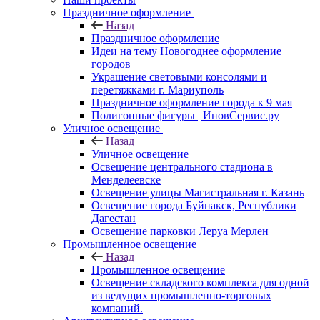
Праздничное оформление
Назад
Праздничное оформление
Идеи на тему Новогоднее оформление
городов
Украшение световыми консолями и
перетяжками г. Мариуполь
Праздничное оформление города к 9 мая
Полигонные фигуры | ИновСервис.ру
Уличное освещение
Назад
Уличное освещение
Освещение центрального стадиона в
Менделеевске
Освещение улицы Магистральная г. Казань
Освещение города Буйнакск, Республики
Дагестан
Освещение парковки Леруа Мерлен
Промышленное освещение
Назад
Промышленное освещение
Освещение складского комплекса для одной
из ведущих промышленно-торговых
компаний.