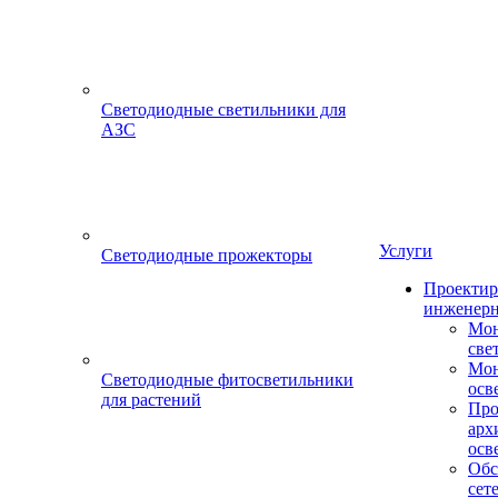
Светодиодные светильники для
АЗС
Услуги
Светодиодные прожекторы
Проектир
инженерн
Мон
све
Мон
Светодиодные фитосветильники
осв
для растений
Про
арх
осв
Обс
сет