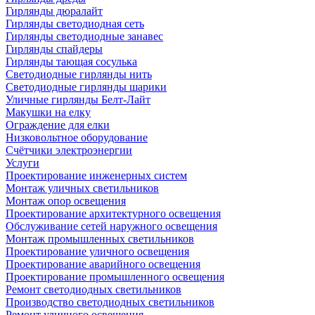
Гирлянды дюралайт
Гирлянды светодиодная сеть
Гирлянды светодиодные занавес
Гирлянды спайдеры
Гирлянды тающая сосулька
Светодиодные гирлянды нить
Светодиодные гирлянды шарики
Уличные гирлянды Белт-Лайт
Макушки на елку
Ограждение для елки
Низковольтное оборудование
Счётчики электроэнергии
Услуги
Проектирование инженерных систем
Монтаж уличных светильников
Монтаж опор освещения
Проектирование архитектурного освещения
Обслуживание сетей наружного освещения
Монтаж промышленных светильников
Проектирование уличного освещения
Проектирование аварийного освещения
Проектирование промышленного освещения
Ремонт светодиодных светильников
Производство светодиодных светильников
Ремонт уличного освещения