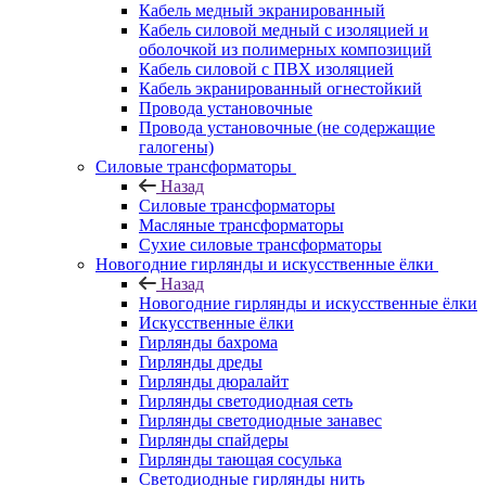
Кабель медный экранированный
Кабель силовой медный с изоляцией и
оболочкой из полимерных композиций
Кабель силовой с ПВХ изоляцией
Кабель экранированный огнестойкий
Провода установочные
Провода установочные (не содержащие
галогены)
Силовые трансформаторы
Назад
Силовые трансформаторы
Масляные трансформаторы
Сухие силовые трансформаторы
Новогодние гирлянды и искусственные ёлки
Назад
Новогодние гирлянды и искусственные ёлки
Искусственные ёлки
Гирлянды бахрома
Гирлянды дреды
Гирлянды дюралайт
Гирлянды светодиодная сеть
Гирлянды светодиодные занавес
Гирлянды спайдеры
Гирлянды тающая сосулька
Светодиодные гирлянды нить