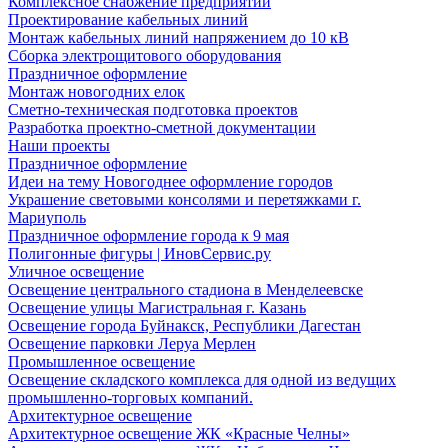
Комплексное снабжение предприятий
Проектирование кабельных линий
Монтаж кабельных линий напряжением до 10 кВ
Сборка электрощитового оборудования
Праздничное оформление
Монтаж новогодних елок
Сметно-техническая подготовка проектов
Разработка проектно-сметной документации
Наши проекты
Праздничное оформление
Идеи на тему Новогоднее оформление городов
Украшение световыми консолями и перетяжками г.
Мариуполь
Праздничное оформление города к 9 мая
Полигонные фигуры | ИновСервис.ру
Уличное освещение
Освещение центрального стадиона в Менделеевске
Освещение улицы Магистральная г. Казань
Освещение города Буйнакск, Республики Дагестан
Освещение парковки Леруа Мерлен
Промышленное освещение
Освещение складского комплекса для одной из ведущих
промышленно-торговых компаний.
Архитектурное освещение
Архитектурное освещение ЖК «Красные Челны»