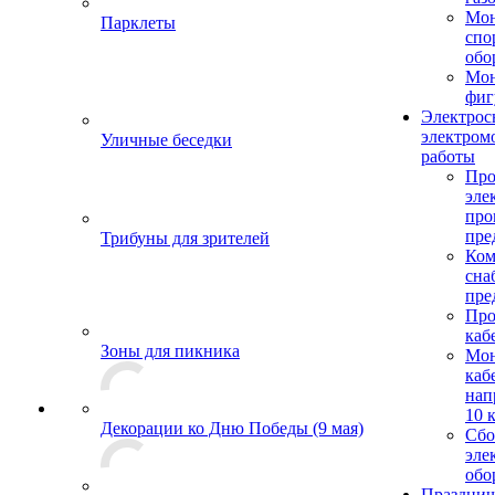
Мо
Парклеты
спо
обо
Мон
фиг
Электрос
электром
Уличные беседки
работы
Про
эле
пр
пре
Трибуны для зрителей
Ком
сна
пре
Про
каб
Зоны для пикника
Мо
каб
нап
10 
Декорации ко Дню Победы (9 мая)
Сбо
эле
обо
Празднич