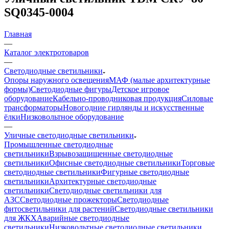
SQ0345-0004
Главная
—
Каталог электротоваров
—
Светодиодные светильники
Опоры наружного освещения
МАФ (малые архитектурные
формы)
Светодиодные фигуры
Детское игровое
оборудование
Кабельно-проводниковая продукция
Силовые
трансформаторы
Новогодние гирлянды и искусственные
ёлки
Низковольтное оборудование
—
Уличные светодиодные светильники
Промышленные светодиодные
светильники
Взрывозащищенные светодиодные
светильники
Офисные светодиодные светильники
Торговые
светодиодные светильники
Фигурные светодиодные
светильники
Архитектурные светодиодные
светильники
Светодиодные светильники для
АЗС
Светодиодные прожекторы
Светодиодные
фитосветильники для растений
Светодиодные светильники
для ЖКХ
Аварийные светодиодные
светильники
Низковольтные светодиодные светильники