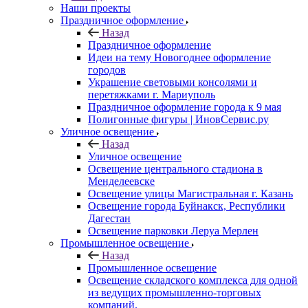
Наши проекты
Праздничное оформление
Назад
Праздничное оформление
Идеи на тему Новогоднее оформление
городов
Украшение световыми консолями и
перетяжками г. Мариуполь
Праздничное оформление города к 9 мая
Полигонные фигуры | ИновСервис.ру
Уличное освещение
Назад
Уличное освещение
Освещение центрального стадиона в
Менделеевске
Освещение улицы Магистральная г. Казань
Освещение города Буйнакск, Республики
Дагестан
Освещение парковки Леруа Мерлен
Промышленное освещение
Назад
Промышленное освещение
Освещение складского комплекса для одной
из ведущих промышленно-торговых
компаний.