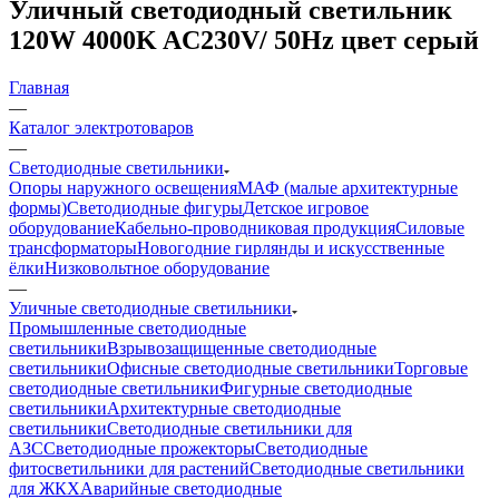
Уличный светодиодный светильник
120W 4000K AC230V/ 50Hz цвет серый
Главная
—
Каталог электротоваров
—
Светодиодные светильники
Опоры наружного освещения
МАФ (малые архитектурные
формы)
Светодиодные фигуры
Детское игровое
оборудование
Кабельно-проводниковая продукция
Силовые
трансформаторы
Новогодние гирлянды и искусственные
ёлки
Низковольтное оборудование
—
Уличные светодиодные светильники
Промышленные светодиодные
светильники
Взрывозащищенные светодиодные
светильники
Офисные светодиодные светильники
Торговые
светодиодные светильники
Фигурные светодиодные
светильники
Архитектурные светодиодные
светильники
Светодиодные светильники для
АЗС
Светодиодные прожекторы
Светодиодные
фитосветильники для растений
Светодиодные светильники
для ЖКХ
Аварийные светодиодные