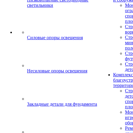
светильники
Мо
огр
спо
пло
Стр
вор
Стр
Силовые опоры освещения
мин
пол
Стр
фут
Стр
дет
Несиловые опоры освещения
Комплекс
благоуст
территор
Стр
дет
спо
Закладные детали для фундамента
пло
Мон
игр
обо
Рем