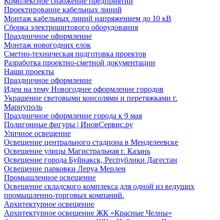
Комплексное снабжение предприятий
Проектирование кабельных линий
Монтаж кабельных линий напряжением до 10 кВ
Сборка электрощитового оборудования
Праздничное оформление
Монтаж новогодних елок
Сметно-техническая подготовка проектов
Разработка проектно-сметной документации
Наши проекты
Праздничное оформление
Идеи на тему Новогоднее оформление городов
Украшение световыми консолями и перетяжками г.
Мариуполь
Праздничное оформление города к 9 мая
Полигонные фигуры | ИновСервис.ру
Уличное освещение
Освещение центрального стадиона в Менделеевске
Освещение улицы Магистральная г. Казань
Освещение города Буйнакск, Республики Дагестан
Освещение парковки Леруа Мерлен
Промышленное освещение
Освещение складского комплекса для одной из ведущих
промышленно-торговых компаний.
Архитектурное освещение
Архитектурное освещение ЖК «Красные Челны»