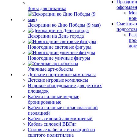
Празднич
оформле
Зоны для пикника
Мо
нов
Сметно-т
Декорации ко Дню Победы (9 мая)
подготов
Раз
Декорации на День города
про
док
Новогодние световые фигуры
Новогодние уличные фигуры
Уличные арт-объекты
Детские спортивные комплексы
Детские игровые комплексы
Игровое оборудование для детских
площадок
Кабели силовые медные
бронированные
Кабели силовые с пластмассовой
изоляцией
Кабель силовой алюминиевый
Кабель силовой ВВГнг
Силовые кабели с изоляцией из
сшитого полиэтилена