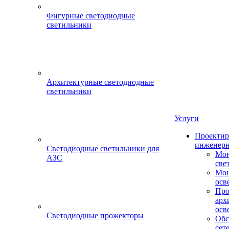
Фигурные светодиодные
светильники
Архитектурные светодиодные
светильники
Услуги
Проектир
инженерн
Светодиодные светильники для
Мон
АЗС
све
Мон
осв
Про
арх
осв
Светодиодные прожекторы
Обс
сет