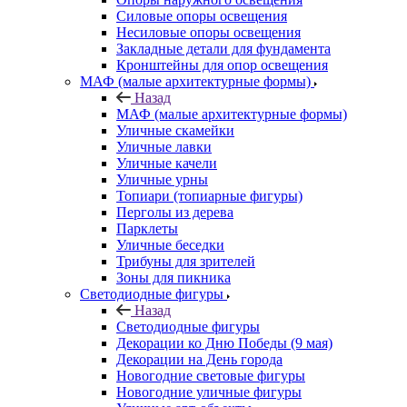
Силовые опоры освещения
Несиловые опоры освещения
Закладные детали для фундамента
Кронштейны для опор освещения
МАФ (малые архитектурные формы)
Назад
МАФ (малые архитектурные формы)
Уличные скамейки
Уличные лавки
Уличные качели
Уличные урны
Топиари (топиарные фигуры)
Перголы из дерева
Парклеты
Уличные беседки
Трибуны для зрителей
Зоны для пикника
Светодиодные фигуры
Назад
Светодиодные фигуры
Декорации ко Дню Победы (9 мая)
Декорации на День города
Новогодние световые фигуры
Новогодние уличные фигуры