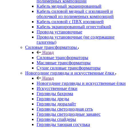
полимерных композиций
Кабель медный экранированный
Кабель силовой медный с изоляцией и
оболочкой из полимерных композиций
Кабель силовой с ПВХ изоляцией
Кабель экранированный огнестойкий
Провода установочные
Провода установочные (не содержащие
галогены)
Силовые трансформаторы
Назад
Силовые трансформаторы
Масляные трансформаторы
Сухие силовые трансформаторы
Новогодние гирлянды и искусственные ёлки
Назад
Новогодние гирлянды и искусственные ёлки
Искусственные ёлки
Гирлянды бахрома
Гирлянды дреды
Гирлянды дюралайт
Гирлянды светодиодная сеть
Гирлянды светодиодные занавес
Гирлянды спайдеры
Гирлянды тающая сосулька