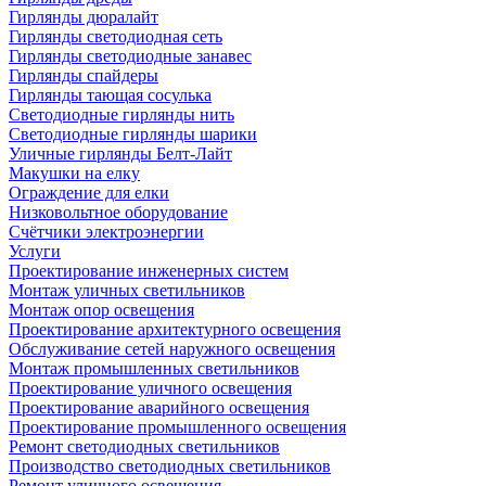
Гирлянды дюралайт
Гирлянды светодиодная сеть
Гирлянды светодиодные занавес
Гирлянды спайдеры
Гирлянды тающая сосулька
Светодиодные гирлянды нить
Светодиодные гирлянды шарики
Уличные гирлянды Белт-Лайт
Макушки на елку
Ограждение для елки
Низковольтное оборудование
Счётчики электроэнергии
Услуги
Проектирование инженерных систем
Монтаж уличных светильников
Монтаж опор освещения
Проектирование архитектурного освещения
Обслуживание сетей наружного освещения
Монтаж промышленных светильников
Проектирование уличного освещения
Проектирование аварийного освещения
Проектирование промышленного освещения
Ремонт светодиодных светильников
Производство светодиодных светильников
Ремонт уличного освещения