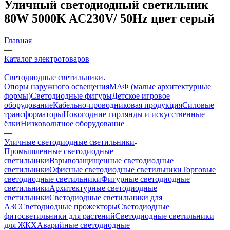
Уличный светодиодный светильник
80W 5000K AC230V/ 50Hz цвет серый
Главная
—
Каталог электротоваров
—
Светодиодные светильники
Опоры наружного освещения
МАФ (малые архитектурные
формы)
Светодиодные фигуры
Детское игровое
оборудование
Кабельно-проводниковая продукция
Силовые
трансформаторы
Новогодние гирлянды и искусственные
ёлки
Низковольтное оборудование
—
Уличные светодиодные светильники
Промышленные светодиодные
светильники
Взрывозащищенные светодиодные
светильники
Офисные светодиодные светильники
Торговые
светодиодные светильники
Фигурные светодиодные
светильники
Архитектурные светодиодные
светильники
Светодиодные светильники для
АЗС
Светодиодные прожекторы
Светодиодные
фитосветильники для растений
Светодиодные светильники
для ЖКХ
Аварийные светодиодные