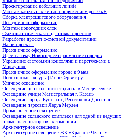
Комплексное снабжение предприятий
Проектирование кабельных линий
Монтаж кабельных линий напряжением до 10 кВ
Сборка электрощитового оборудования
Праздничное оформление
Монтаж новогодних елок
Сметно-техническая подготовка проектов
Разработка проектно-сметной документации
Наши проекты
Праздничное оформление
Идеи на тему Новогоднее оформление городов
Украшение световыми консолями и перетяжками г.
Мариуполь
Праздничное оформление города к 9 мая
Полигонные фигуры | ИновСервис.ру
Уличное освещение
Освещение центрального стадиона в Менделеевске
Освещение улицы Магистральная г. Казань
Освещение города Буйнакск, Республики Дагестан
Освещение парковки Леруа Мерлен
Промышленное освещение
Освещение складского комплекса для одной из ведущих
промышленно-торговых компаний.
Архитектурное освещение
Архитектурное освещение ЖК «Красные Челны»