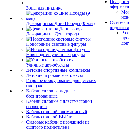
Празднич
оформле
Зоны для пикника
Мо
нов
Сметно-т
Декорации ко Дню Победы (9 мая)
подготов
Раз
Декорации на День города
про
док
Новогодние световые фигуры
Новогодние уличные фигуры
Уличные арт-объекты
Детские спортивные комплексы
Детские игровые комплексы
Игровое оборудование для детских
площадок
Кабели силовые медные
бронированные
Кабели силовые с пластмассовой
изоляцией
Кабель силовой алюминиевый
Кабель силовой ВВГнг
Силовые кабели с изоляцией из
сшитого полиэтилена