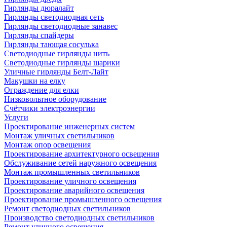
Гирлянды дюралайт
Гирлянды светодиодная сеть
Гирлянды светодиодные занавес
Гирлянды спайдеры
Гирлянды тающая сосулька
Светодиодные гирлянды нить
Светодиодные гирлянды шарики
Уличные гирлянды Белт-Лайт
Макушки на елку
Ограждение для елки
Низковольтное оборудование
Счётчики электроэнергии
Услуги
Проектирование инженерных систем
Монтаж уличных светильников
Монтаж опор освещения
Проектирование архитектурного освещения
Обслуживание сетей наружного освещения
Монтаж промышленных светильников
Проектирование уличного освещения
Проектирование аварийного освещения
Проектирование промышленного освещения
Ремонт светодиодных светильников
Производство светодиодных светильников
Ремонт уличного освещения