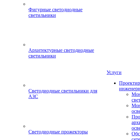
Фигурные светодиодные
светильники
Архитектурные светодиодные
светильники
Услуги
Проектир
инженерн
Светодиодные светильники для
Мон
АЗС
све
Мон
осв
Про
арх
осв
Светодиодные прожекторы
Обс
сет