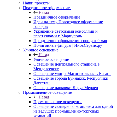
Наши проекты
Праздничное оформление
Назад
Праздничное оформление
Идеи на тему Новогоднее оформление
городов
Украшение световыми консолями и
перетяжками г. Мариуполь
Праздничное оформление города к 9 мая
Полигонные фигуры | ИновСервис.ру
Уличное освещение
Назад
Уличное освещение
Освещение центрального стадиона в
Менделеевске
Освещение улицы Магистральная г. Казань
Освещение города Буйнакск, Республики
Дагестан
Освещение парковки Леруа Мерлен
Промышленное освещение
Назад
Промышленное освещение
Освещение складского комплекса для одной
из ведущих промышленно-торговых
компаний.