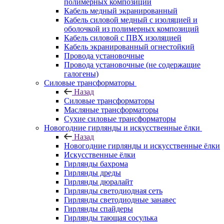
полимерных композиций
Кабель медный экранированный
Кабель силовой медный с изоляцией и
оболочкой из полимерных композиций
Кабель силовой с ПВХ изоляцией
Кабель экранированный огнестойкий
Провода установочные
Провода установочные (не содержащие
галогены)
Силовые трансформаторы
Назад
Силовые трансформаторы
Масляные трансформаторы
Сухие силовые трансформаторы
Новогодние гирлянды и искусственные ёлки
Назад
Новогодние гирлянды и искусственные ёлки
Искусственные ёлки
Гирлянды бахрома
Гирлянды дреды
Гирлянды дюралайт
Гирлянды светодиодная сеть
Гирлянды светодиодные занавес
Гирлянды спайдеры
Гирлянды тающая сосулька