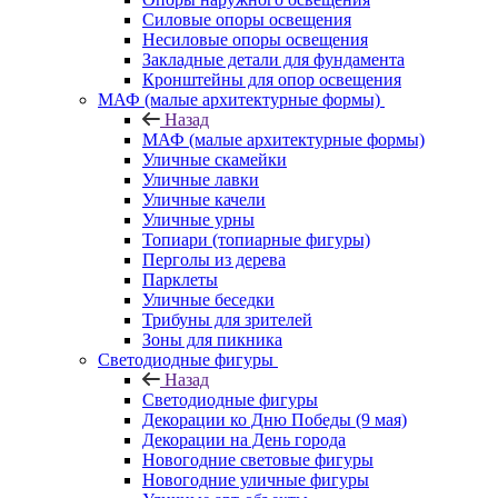
Силовые опоры освещения
Несиловые опоры освещения
Закладные детали для фундамента
Кронштейны для опор освещения
МАФ (малые архитектурные формы)
Назад
МАФ (малые архитектурные формы)
Уличные скамейки
Уличные лавки
Уличные качели
Уличные урны
Топиари (топиарные фигуры)
Перголы из дерева
Парклеты
Уличные беседки
Трибуны для зрителей
Зоны для пикника
Светодиодные фигуры
Назад
Светодиодные фигуры
Декорации ко Дню Победы (9 мая)
Декорации на День города
Новогодние световые фигуры
Новогодние уличные фигуры