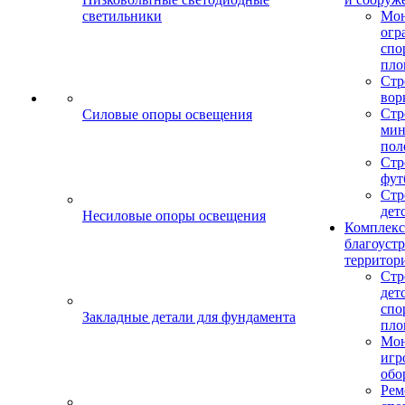
светильники
Мо
огр
спо
пло
Стр
вор
Стр
Силовые опоры освещения
мин
пол
Стр
фут
Стр
дет
Несиловые опоры освещения
Комплекс
благоуст
территор
Стр
дет
спо
Закладные детали для фундамента
пло
Мон
игр
обо
Рем