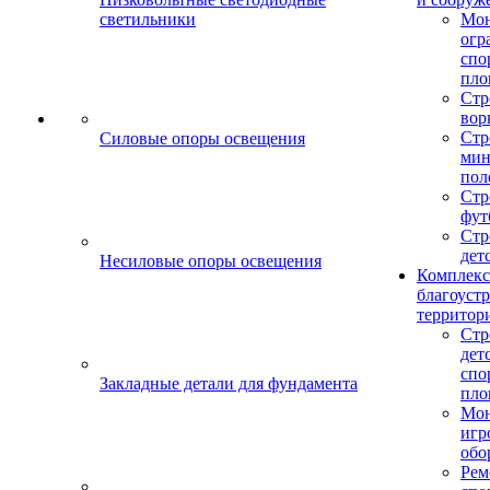
светильники
Мо
огр
спо
пло
Стр
вор
Стр
Силовые опоры освещения
мин
пол
Стр
фут
Стр
дет
Несиловые опоры освещения
Комплекс
благоуст
территор
Стр
дет
спо
Закладные детали для фундамента
пло
Мон
игр
обо
Рем