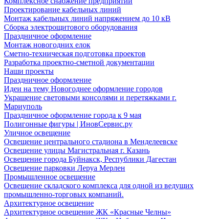
Комплексное снабжение предприятий
Проектирование кабельных линий
Монтаж кабельных линий напряжением до 10 кВ
Сборка электрощитового оборудования
Праздничное оформление
Монтаж новогодних елок
Сметно-техническая подготовка проектов
Разработка проектно-сметной документации
Наши проекты
Праздничное оформление
Идеи на тему Новогоднее оформление городов
Украшение световыми консолями и перетяжками г.
Мариуполь
Праздничное оформление города к 9 мая
Полигонные фигуры | ИновСервис.ру
Уличное освещение
Освещение центрального стадиона в Менделеевске
Освещение улицы Магистральная г. Казань
Освещение города Буйнакск, Республики Дагестан
Освещение парковки Леруа Мерлен
Промышленное освещение
Освещение складского комплекса для одной из ведущих
промышленно-торговых компаний.
Архитектурное освещение
Архитектурное освещение ЖК «Красные Челны»