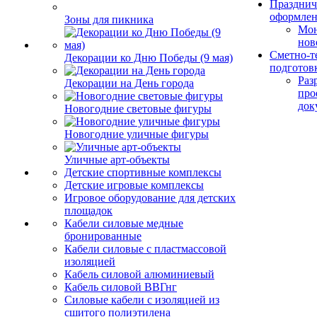
Празднич
оформле
Зоны для пикника
Мо
нов
Сметно-т
Декорации ко Дню Победы (9 мая)
подготов
Раз
Декорации на День города
про
док
Новогодние световые фигуры
Новогодние уличные фигуры
Уличные арт-объекты
Детские спортивные комплексы
Детские игровые комплексы
Игровое оборудование для детских
площадок
Кабели силовые медные
бронированные
Кабели силовые с пластмассовой
изоляцией
Кабель силовой алюминиевый
Кабель силовой ВВГнг
Силовые кабели с изоляцией из
сшитого полиэтилена