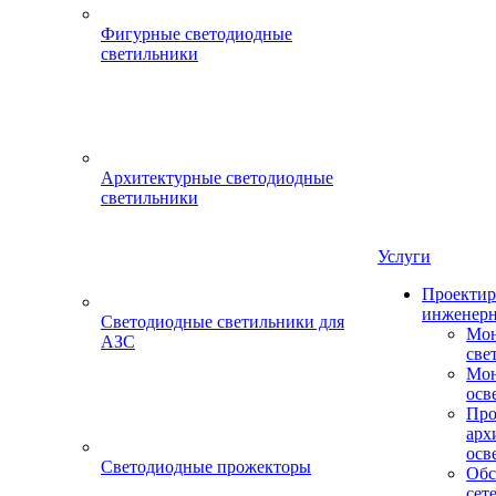
Фигурные светодиодные
светильники
Архитектурные светодиодные
светильники
Услуги
Проектир
инженерн
Светодиодные светильники для
Мон
АЗС
све
Мон
осв
Про
арх
осв
Светодиодные прожекторы
Обс
сет