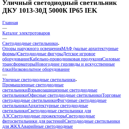
Уличный светодиодный светильник
ДКУ 1013-30Д 5000К IP65 IEK
Главная
—
Каталог электротоваров
—
Светодиодные светильники
Опоры наружного освещения
МАФ (малые архитектурные
формы)
Светодиодные фигуры
Детское игровое
оборудование
Кабельно-проводниковая продукция
Силовые
трансформаторы
Новогодние гирлянды и искусственные
ёлки
Низковольтное оборудование
—
Уличные светодиодные светильники
Промышленные светодиодные
светильники
Взрывозащищенные светодиодные
светильники
Офисные светодиодные светильники
Торговые
светодиодные светильники
Фигурные светодиодные
светильники
Архитектурные светодиодные
светильники
Светодиодные светильники для
АЗС
Светодиодные прожекторы
Светодиодные
фитосветильники для растений
Светодиодные светильники
для ЖКХ
Аварийные светодиодные