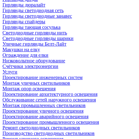
Гирлянды дюралайт
Гирлянды светодиодная сеть
Гирлянды светодиодные занавес
Гирлянды спайдеры
Гирлянды тающая сосулька
Светодиодные гирлянды нить
Светодиодные гирлянды шарики
Уличные гирлянды Белт-Лайт
Макушки на елку
Ограждение для елки
Низковольтное оборудование
Счётчики электроэнергии
Услуги
Проектирование инженерных систем
Монтаж уличных светильников
Монтаж опор освещения
Проектирование архитектурного освещения
Обслуживание сетей наружного освещения
Монтаж промышленных светильников
Проектирование уличного освещения
Проектирование аварийного освещения
Проектирование промышленного освещения
Ремонт светодиодных светильников
Производство светодиодных светильников
Ремонт уличного освещения