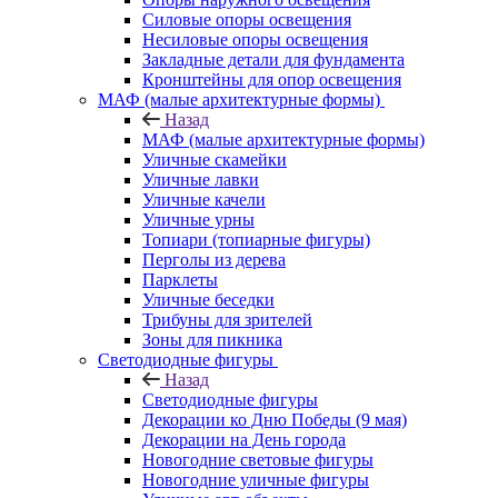
Силовые опоры освещения
Несиловые опоры освещения
Закладные детали для фундамента
Кронштейны для опор освещения
МАФ (малые архитектурные формы)
Назад
МАФ (малые архитектурные формы)
Уличные скамейки
Уличные лавки
Уличные качели
Уличные урны
Топиари (топиарные фигуры)
Перголы из дерева
Парклеты
Уличные беседки
Трибуны для зрителей
Зоны для пикника
Светодиодные фигуры
Назад
Светодиодные фигуры
Декорации ко Дню Победы (9 мая)
Декорации на День города
Новогодние световые фигуры
Новогодние уличные фигуры