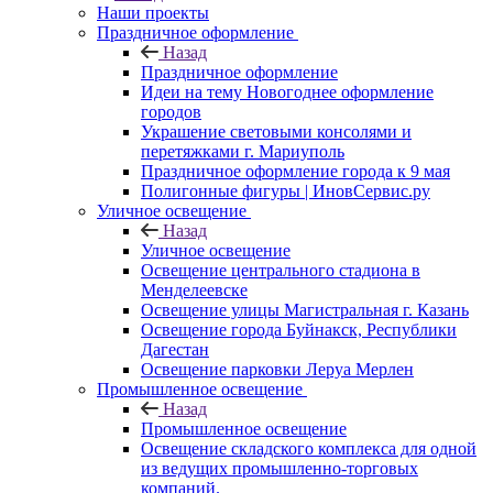
Наши проекты
Праздничное оформление
Назад
Праздничное оформление
Идеи на тему Новогоднее оформление
городов
Украшение световыми консолями и
перетяжками г. Мариуполь
Праздничное оформление города к 9 мая
Полигонные фигуры | ИновСервис.ру
Уличное освещение
Назад
Уличное освещение
Освещение центрального стадиона в
Менделеевске
Освещение улицы Магистральная г. Казань
Освещение города Буйнакск, Республики
Дагестан
Освещение парковки Леруа Мерлен
Промышленное освещение
Назад
Промышленное освещение
Освещение складского комплекса для одной
из ведущих промышленно-торговых
компаний.