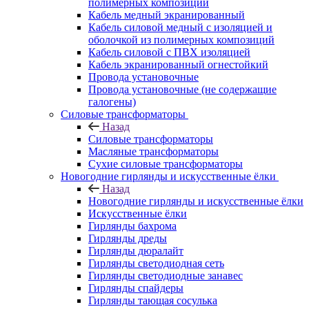
полимерных композиций
Кабель медный экранированный
Кабель силовой медный с изоляцией и
оболочкой из полимерных композиций
Кабель силовой с ПВХ изоляцией
Кабель экранированный огнестойкий
Провода установочные
Провода установочные (не содержащие
галогены)
Силовые трансформаторы
Назад
Силовые трансформаторы
Масляные трансформаторы
Сухие силовые трансформаторы
Новогодние гирлянды и искусственные ёлки
Назад
Новогодние гирлянды и искусственные ёлки
Искусственные ёлки
Гирлянды бахрома
Гирлянды дреды
Гирлянды дюралайт
Гирлянды светодиодная сеть
Гирлянды светодиодные занавес
Гирлянды спайдеры
Гирлянды тающая сосулька