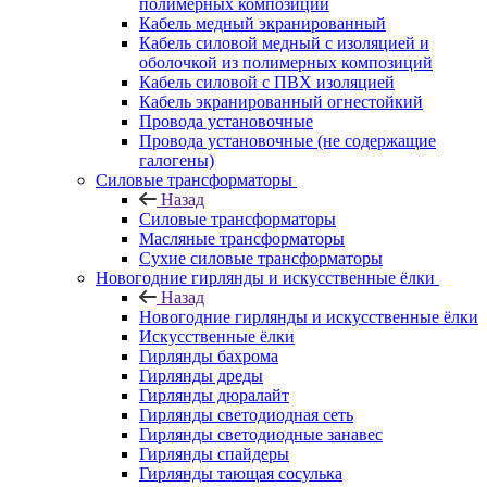
полимерных композиций
Кабель медный экранированный
Кабель силовой медный с изоляцией и
оболочкой из полимерных композиций
Кабель силовой с ПВХ изоляцией
Кабель экранированный огнестойкий
Провода установочные
Провода установочные (не содержащие
галогены)
Силовые трансформаторы
Назад
Силовые трансформаторы
Масляные трансформаторы
Сухие силовые трансформаторы
Новогодние гирлянды и искусственные ёлки
Назад
Новогодние гирлянды и искусственные ёлки
Искусственные ёлки
Гирлянды бахрома
Гирлянды дреды
Гирлянды дюралайт
Гирлянды светодиодная сеть
Гирлянды светодиодные занавес
Гирлянды спайдеры
Гирлянды тающая сосулька