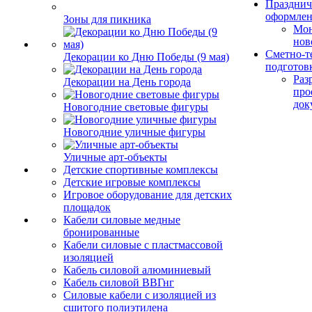
Празднич
оформле
Зоны для пикника
Мо
нов
Сметно-т
Декорации ко Дню Победы (9 мая)
подготов
Раз
Декорации на День города
про
док
Новогодние световые фигуры
Новогодние уличные фигуры
Уличные арт-объекты
Детские спортивные комплексы
Детские игровые комплексы
Игровое оборудование для детских
площадок
Кабели силовые медные
бронированные
Кабели силовые с пластмассовой
изоляцией
Кабель силовой алюминиевый
Кабель силовой ВВГнг
Силовые кабели с изоляцией из
сшитого полиэтилена