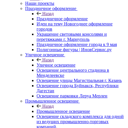
Наши проекты
Праздничное оформление
Назад
Праздничное оформление
Идеи на тему Новогоднее оформление
городов
Украшение световыми консолями и
перетяжками г. Мариуполь
Праздничное оформление города к 9 мая
Полигонные фигуры | ИновСервис.ру
Уличное освещение
Назад
Уличное освещение
Освещение центрального стадиона в
Менделеевске
Освещение улицы Магистральная г. Казань
Освещение города Буйнакск, Республики
Дагестан
Освещение парковки Леруа Мерлен
Промышленное освещение
Назад
Промышленное освещение
Освещение складского комплекса для одной
из ведущих промышленно-торговых
компаний.