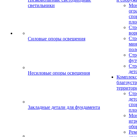
светильники
Мо
огр
спо
пло
Стр
вор
Стр
Силовые опоры освещения
мин
пол
Стр
фут
Стр
дет
Несиловые опоры освещения
Комплекс
благоуст
территор
Стр
дет
спо
Закладные детали для фундамента
пло
Мон
игр
обо
Рем