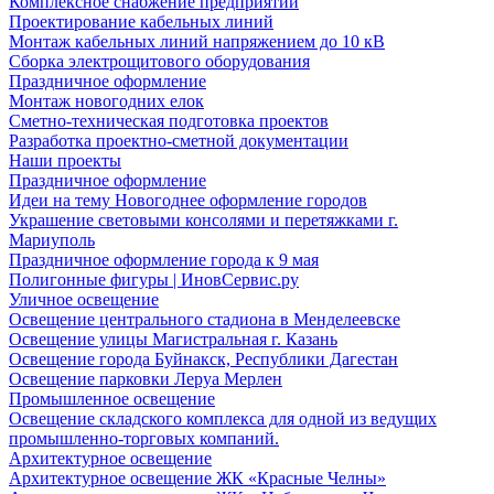
Комплексное снабжение предприятий
Проектирование кабельных линий
Монтаж кабельных линий напряжением до 10 кВ
Сборка электрощитового оборудования
Праздничное оформление
Монтаж новогодних елок
Сметно-техническая подготовка проектов
Разработка проектно-сметной документации
Наши проекты
Праздничное оформление
Идеи на тему Новогоднее оформление городов
Украшение световыми консолями и перетяжками г.
Мариуполь
Праздничное оформление города к 9 мая
Полигонные фигуры | ИновСервис.ру
Уличное освещение
Освещение центрального стадиона в Менделеевске
Освещение улицы Магистральная г. Казань
Освещение города Буйнакск, Республики Дагестан
Освещение парковки Леруа Мерлен
Промышленное освещение
Освещение складского комплекса для одной из ведущих
промышленно-торговых компаний.
Архитектурное освещение
Архитектурное освещение ЖК «Красные Челны»