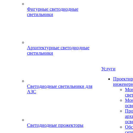
Фигурные светодиодные
светильники
Архитектурные светодиодные
светильники
Услуги
Проектир
инженерн
Светодиодные светильники для
Мон
АЗС
све
Мон
осв
Про
арх
осв
Светодиодные прожекторы
Обс
сет