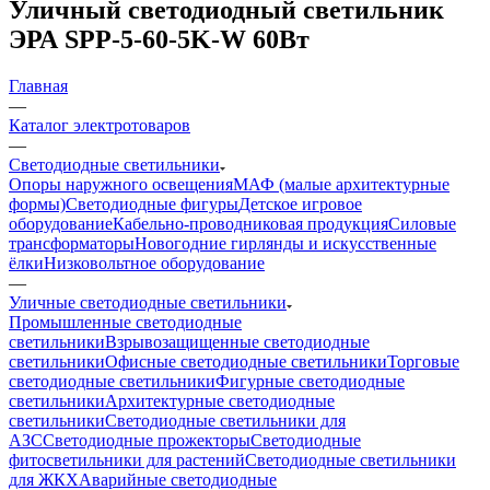
Уличный светодиодный светильник
ЭРА SPP-5-60-5K-W 60Вт
Главная
—
Каталог электротоваров
—
Светодиодные светильники
Опоры наружного освещения
МАФ (малые архитектурные
формы)
Светодиодные фигуры
Детское игровое
оборудование
Кабельно-проводниковая продукция
Силовые
трансформаторы
Новогодние гирлянды и искусственные
ёлки
Низковольтное оборудование
—
Уличные светодиодные светильники
Промышленные светодиодные
светильники
Взрывозащищенные светодиодные
светильники
Офисные светодиодные светильники
Торговые
светодиодные светильники
Фигурные светодиодные
светильники
Архитектурные светодиодные
светильники
Светодиодные светильники для
АЗС
Светодиодные прожекторы
Светодиодные
фитосветильники для растений
Светодиодные светильники
для ЖКХ
Аварийные светодиодные