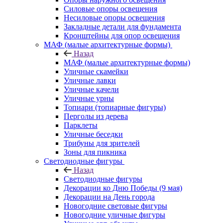
Силовые опоры освещения
Несиловые опоры освещения
Закладные детали для фундамента
Кронштейны для опор освещения
МАФ (малые архитектурные формы)
Назад
МАФ (малые архитектурные формы)
Уличные скамейки
Уличные лавки
Уличные качели
Уличные урны
Топиари (топиарные фигуры)
Перголы из дерева
Парклеты
Уличные беседки
Трибуны для зрителей
Зоны для пикника
Светодиодные фигуры
Назад
Светодиодные фигуры
Декорации ко Дню Победы (9 мая)
Декорации на День города
Новогодние световые фигуры
Новогодние уличные фигуры