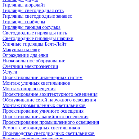
Гирлянды дюралайт
Гирлянды светодиодная сеть
Гирлянды светодиодные занавес
Гирлянды спайдеры
Гирлянды тающая сосулька
Светодиодные гирлянды нить
Светодиодные гирлянды шарики
Уличные гирлянды Белт-Лайт
Макушки на елку
Ограждение для елки
Низковольтное оборудование
Счётчики электроэнергии
Услуги
Проектирование инженерных систем
Монтаж уличных светильников
Монтаж опор освещения
Проектирование архитектурного освещения
Обслуживание сетей наружного освещения
Монтаж промышленных светильников
Проектирование уличного освещения
Проектирование аварийного освещения
Проектирование промышленного освещения
Ремонт светодиодных светильников
Производство светодиодных светильников
Ремонт уличного освещения