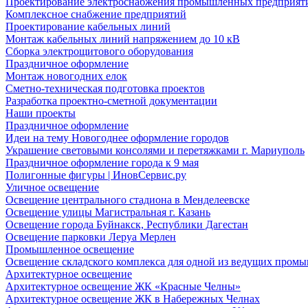
Проектирование электроснабжения промышленных предприят
Комплексное снабжение предприятий
Проектирование кабельных линий
Монтаж кабельных линий напряжением до 10 кВ
Сборка электрощитового оборудования
Праздничное оформление
Монтаж новогодних елок
Сметно-техническая подготовка проектов
Разработка проектно-сметной документации
Наши проекты
Праздничное оформление
Идеи на тему Новогоднее оформление городов
Украшение световыми консолями и перетяжками г. Мариуполь
Праздничное оформление города к 9 мая
Полигонные фигуры | ИновСервис.ру
Уличное освещение
Освещение центрального стадиона в Менделеевске
Освещение улицы Магистральная г. Казань
Освещение города Буйнакск, Республики Дагестан
Освещение парковки Леруа Мерлен
Промышленное освещение
Освещение складского комплекса для одной из ведущих пром
Архитектурное освещение
Архитектурное освещение ЖК «Красные Челны»
Архитектурное освещение ЖК в Набережных Челнах