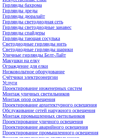
Гирлянды бахрома
Гирлянды дреды
Гирлянды дюралайт
Гирлянды светодиодная сеть
Гирлянды светодиодные занавес
Гирлянды спайдеры
Гирлянды тающая сосулька
Светодиодные гирлянды нить
Светодиодные гирлянды шарики
Уличные гирлянды Белт-Лайт
Макушки на елку
Ограждение для елки
Низковольтное оборудование
Счётчики электроэнергии
Услуги
Проектирование инженерных систем
Монтаж уличных светильников
Монтаж опор освещения
Проектирование архитектурного освещения
Обслуживание сетей наружного освещения
Монтаж промышленных светильников
Проектирование уличного освещения
Проектирование аварийного освещения
Проектирование промышленного освещения