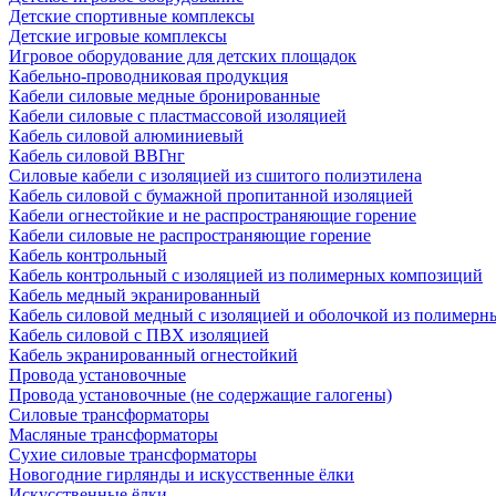
Детские спортивные комплексы
Детские игровые комплексы
Игровое оборудование для детских площадок
Кабельно-проводниковая продукция
Кабели силовые медные бронированные
Кабели силовые с пластмассовой изоляцией
Кабель силовой алюминиевый
Кабель силовой ВВГнг
Силовые кабели с изоляцией из сшитого полиэтилена
Кабель силовой с бумажной пропитанной изоляцией
Кабели огнестойкие и не распространяющие горение
Кабели силовые не распространяющие горение
Кабель контрольный
Кабель контрольный с изоляцией из полимерных композиций
Кабель медный экранированный
Кабель силовой медный с изоляцией и оболочкой из полимер
Кабель силовой с ПВХ изоляцией
Кабель экранированный огнестойкий
Провода установочные
Провода установочные (не содержащие галогены)
Силовые трансформаторы
Масляные трансформаторы
Сухие силовые трансформаторы
Новогодние гирлянды и искусственные ёлки
Искусственные ёлки