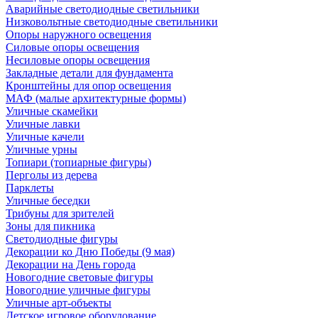
Аварийные светодиодные светильники
Низковольтные светодиодные светильники
Опоры наружного освещения
Силовые опоры освещения
Несиловые опоры освещения
Закладные детали для фундамента
Кронштейны для опор освещения
МАФ (малые архитектурные формы)
Уличные скамейки
Уличные лавки
Уличные качели
Уличные урны
Топиари (топиарные фигуры)
Перголы из дерева
Парклеты
Уличные беседки
Трибуны для зрителей
Зоны для пикника
Светодиодные фигуры
Декорации ко Дню Победы (9 мая)
Декорации на День города
Новогодние световые фигуры
Новогодние уличные фигуры
Уличные арт-объекты
Детское игровое оборудование