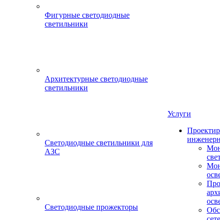
Фигурные светодиодные
светильники
Архитектурные светодиодные
светильники
Услуги
Проектир
инженерн
Светодиодные светильники для
Мон
АЗС
све
Мон
осв
Про
арх
осв
Светодиодные прожекторы
Обс
сет