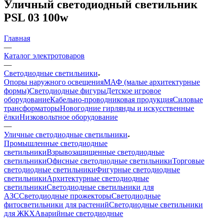
Уличный светодиодный светильник
PSL 03 100w
Главная
—
Каталог электротоваров
—
Светодиодные светильники
Опоры наружного освещения
МАФ (малые архитектурные
формы)
Светодиодные фигуры
Детское игровое
оборудование
Кабельно-проводниковая продукция
Силовые
трансформаторы
Новогодние гирлянды и искусственные
ёлки
Низковольтное оборудование
—
Уличные светодиодные светильники
Промышленные светодиодные
светильники
Взрывозащищенные светодиодные
светильники
Офисные светодиодные светильники
Торговые
светодиодные светильники
Фигурные светодиодные
светильники
Архитектурные светодиодные
светильники
Светодиодные светильники для
АЗС
Светодиодные прожекторы
Светодиодные
фитосветильники для растений
Светодиодные светильники
для ЖКХ
Аварийные светодиодные