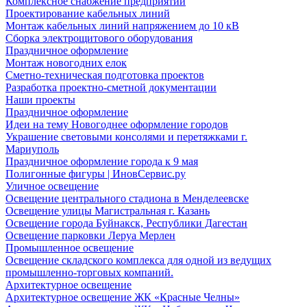
Комплексное снабжение предприятий
Проектирование кабельных линий
Монтаж кабельных линий напряжением до 10 кВ
Сборка электрощитового оборудования
Праздничное оформление
Монтаж новогодних елок
Сметно-техническая подготовка проектов
Разработка проектно-сметной документации
Наши проекты
Праздничное оформление
Идеи на тему Новогоднее оформление городов
Украшение световыми консолями и перетяжками г.
Мариуполь
Праздничное оформление города к 9 мая
Полигонные фигуры | ИновСервис.ру
Уличное освещение
Освещение центрального стадиона в Менделеевске
Освещение улицы Магистральная г. Казань
Освещение города Буйнакск, Республики Дагестан
Освещение парковки Леруа Мерлен
Промышленное освещение
Освещение складского комплекса для одной из ведущих
промышленно-торговых компаний.
Архитектурное освещение
Архитектурное освещение ЖК «Красные Челны»