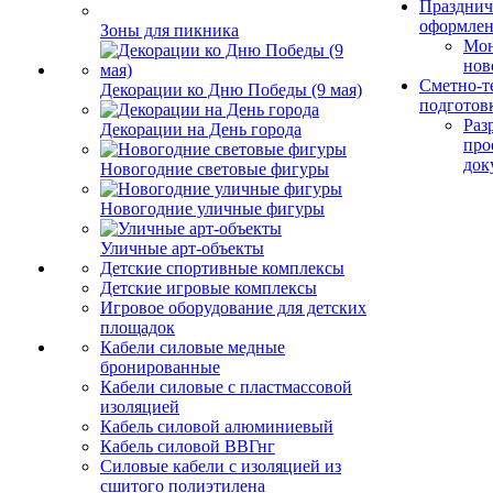
Празднич
оформле
Зоны для пикника
Мо
нов
Сметно-т
Декорации ко Дню Победы (9 мая)
подготов
Раз
Декорации на День города
про
док
Новогодние световые фигуры
Новогодние уличные фигуры
Уличные арт-объекты
Детские спортивные комплексы
Детские игровые комплексы
Игровое оборудование для детских
площадок
Кабели силовые медные
бронированные
Кабели силовые с пластмассовой
изоляцией
Кабель силовой алюминиевый
Кабель силовой ВВГнг
Силовые кабели с изоляцией из
сшитого полиэтилена