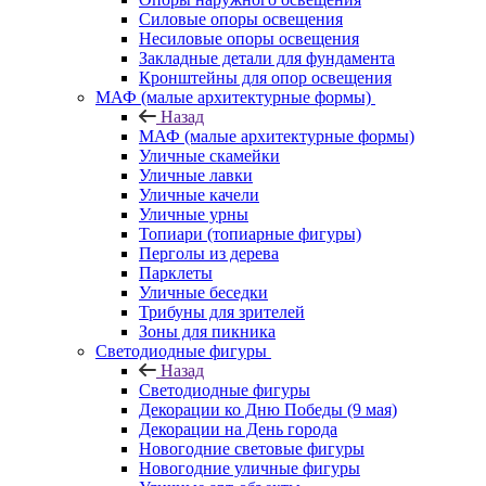
Силовые опоры освещения
Несиловые опоры освещения
Закладные детали для фундамента
Кронштейны для опор освещения
МАФ (малые архитектурные формы)
Назад
МАФ (малые архитектурные формы)
Уличные скамейки
Уличные лавки
Уличные качели
Уличные урны
Топиари (топиарные фигуры)
Перголы из дерева
Парклеты
Уличные беседки
Трибуны для зрителей
Зоны для пикника
Светодиодные фигуры
Назад
Светодиодные фигуры
Декорации ко Дню Победы (9 мая)
Декорации на День города
Новогодние световые фигуры
Новогодние уличные фигуры