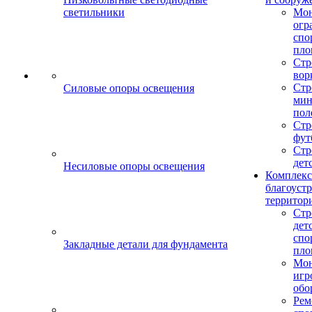
светильники
Мо
огр
спо
пло
Стр
вор
Стр
Силовые опоры освещения
мин
пол
Стр
фут
Стр
дет
Несиловые опоры освещения
Комплекс
благоуст
территор
Стр
дет
спо
Закладные детали для фундамента
пло
Мон
игр
обо
Рем