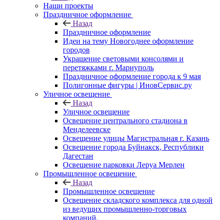
Наши проекты
Праздничное оформление
Назад
Праздничное оформление
Идеи на тему Новогоднее оформление
городов
Украшение световыми консолями и
перетяжками г. Мариуполь
Праздничное оформление города к 9 мая
Полигонные фигуры | ИновСервис.ру
Уличное освещение
Назад
Уличное освещение
Освещение центрального стадиона в
Менделеевске
Освещение улицы Магистральная г. Казань
Освещение города Буйнакск, Республики
Дагестан
Освещение парковки Леруа Мерлен
Промышленное освещение
Назад
Промышленное освещение
Освещение складского комплекса для одной
из ведущих промышленно-торговых
компаний.