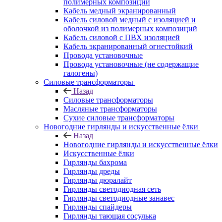
полимерных композиций
Кабель медный экранированный
Кабель силовой медный с изоляцией и
оболочкой из полимерных композиций
Кабель силовой с ПВХ изоляцией
Кабель экранированный огнестойкий
Провода установочные
Провода установочные (не содержащие
галогены)
Силовые трансформаторы
Назад
Силовые трансформаторы
Масляные трансформаторы
Сухие силовые трансформаторы
Новогодние гирлянды и искусственные ёлки
Назад
Новогодние гирлянды и искусственные ёлки
Искусственные ёлки
Гирлянды бахрома
Гирлянды дреды
Гирлянды дюралайт
Гирлянды светодиодная сеть
Гирлянды светодиодные занавес
Гирлянды спайдеры
Гирлянды тающая сосулька