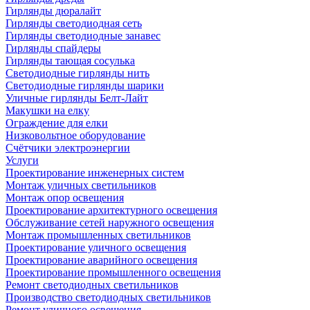
Гирлянды дюралайт
Гирлянды светодиодная сеть
Гирлянды светодиодные занавес
Гирлянды спайдеры
Гирлянды тающая сосулька
Светодиодные гирлянды нить
Светодиодные гирлянды шарики
Уличные гирлянды Белт-Лайт
Макушки на елку
Ограждение для елки
Низковольтное оборудование
Счётчики электроэнергии
Услуги
Проектирование инженерных систем
Монтаж уличных светильников
Монтаж опор освещения
Проектирование архитектурного освещения
Обслуживание сетей наружного освещения
Монтаж промышленных светильников
Проектирование уличного освещения
Проектирование аварийного освещения
Проектирование промышленного освещения
Ремонт светодиодных светильников
Производство светодиодных светильников
Ремонт уличного освещения