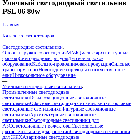
Уличный светодиодный светильник
PSL 06 80w
Главная
—
Каталог электротоваров
—
Светодиодные светильники
Опоры наружного освещения
МАФ (малые архитектурные
формы)
Светодиодные фигуры
Детское игровое
оборудование
Кабельно-проводниковая продукция
Силовые
трансформаторы
Новогодние гирлянды и искусственные
ёлки
Низковольтное оборудование
—
Уличные светодиодные светильники
Промышленные светодиодные
светильники
Взрывозащищенные светодиодные
светильники
Офисные светодиодные светильники
Торговые
светодиодные светильники
Фигурные светодиодные
светильники
Архитектурные светодиодные
светильники
Светодиодные светильники для
АЗС
Светодиодные прожекторы
Светодиодные
фитосветильники для растений
Светодиодные светильники
для ЖКХ
Аварийные светодиодные