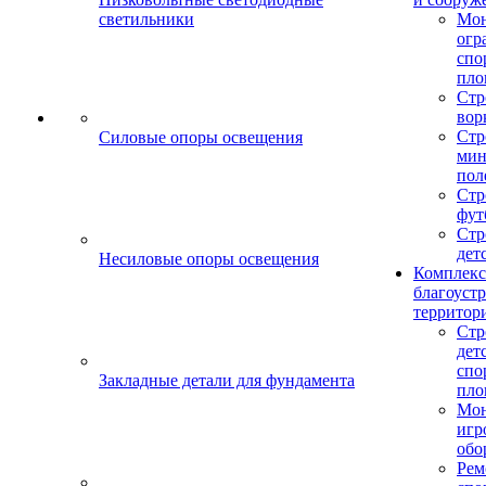
светильники
Мо
огр
спо
пло
Стр
вор
Стр
Силовые опоры освещения
мин
пол
Стр
фут
Стр
дет
Несиловые опоры освещения
Комплекс
благоуст
территор
Стр
дет
спо
Закладные детали для фундамента
пло
Мон
игр
обо
Рем