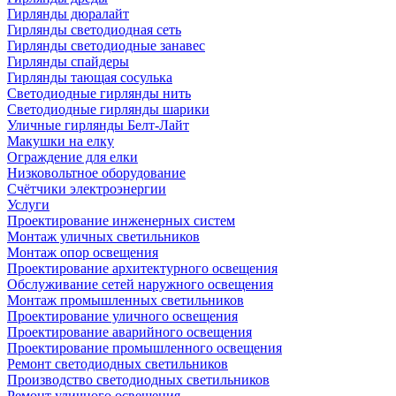
Гирлянды дюралайт
Гирлянды светодиодная сеть
Гирлянды светодиодные занавес
Гирлянды спайдеры
Гирлянды тающая сосулька
Светодиодные гирлянды нить
Светодиодные гирлянды шарики
Уличные гирлянды Белт-Лайт
Макушки на елку
Ограждение для елки
Низковольтное оборудование
Счётчики электроэнергии
Услуги
Проектирование инженерных систем
Монтаж уличных светильников
Монтаж опор освещения
Проектирование архитектурного освещения
Обслуживание сетей наружного освещения
Монтаж промышленных светильников
Проектирование уличного освещения
Проектирование аварийного освещения
Проектирование промышленного освещения
Ремонт светодиодных светильников
Производство светодиодных светильников
Ремонт уличного освещения