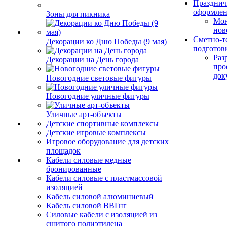
Празднич
оформле
Зоны для пикника
Мо
нов
Сметно-т
Декорации ко Дню Победы (9 мая)
подготов
Раз
Декорации на День города
про
док
Новогодние световые фигуры
Новогодние уличные фигуры
Уличные арт-объекты
Детские спортивные комплексы
Детские игровые комплексы
Игровое оборудование для детских
площадок
Кабели силовые медные
бронированные
Кабели силовые с пластмассовой
изоляцией
Кабель силовой алюминиевый
Кабель силовой ВВГнг
Силовые кабели с изоляцией из
сшитого полиэтилена