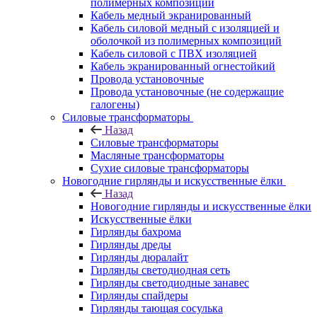
полимерных композиций
Кабель медный экранированный
Кабель силовой медный с изоляцией и
оболочкой из полимерных композиций
Кабель силовой с ПВХ изоляцией
Кабель экранированный огнестойкий
Провода установочные
Провода установочные (не содержащие
галогены)
Силовые трансформаторы
Назад
Силовые трансформаторы
Масляные трансформаторы
Сухие силовые трансформаторы
Новогодние гирлянды и искусственные ёлки
Назад
Новогодние гирлянды и искусственные ёлки
Искусственные ёлки
Гирлянды бахрома
Гирлянды дреды
Гирлянды дюралайт
Гирлянды светодиодная сеть
Гирлянды светодиодные занавес
Гирлянды спайдеры
Гирлянды тающая сосулька