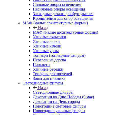
Силовые опоры освещения
Несиловые опоры освещения
Закладные детали для фундамента
Кронштейны для опор освещения
МАФ (малые архитектурные формы)
Назад
МАФ (малые архитектурные формы)
Уличные скамейки
Уличные лавки
Уличные качели
Уличные урны
Топиари (топиарные фигуры)
Перголы из дерева
Парклеты
Уличные беседки
Трибуны для зрителей
Зоны для пикника
Светодиодные фигуры
Назад
Светодиодные фигуры
Декорации ко Дню Победы (9 мая)
Декорации на День города
Новогодние световые фигуры
Новогодние уличные фигуры