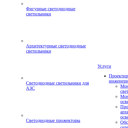
Фигурные светодиодные
светильники
Архитектурные светодиодные
светильники
Услуги
Проектир
инженерн
Светодиодные светильники для
Мон
АЗС
све
Мон
осв
Про
арх
осв
Светодиодные прожекторы
Обс
сет