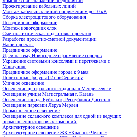
Комплексное снабжение предприятий
Проектирование кабельных линий
Монтаж кабельных линий напряжением до 10 кВ
Сборка электрощитового оборудования
Праздничное оформление
Монтаж новогодних елок
Сметно-техническая подготовка проектов
Разработка проектно-сметной документации
Наши проекты
Праздничное оформление
Идеи на тему Новогоднее оформление городов
Украшение световыми консолями и перетяжками г.
Мариуполь
Праздничное оформление города к 9 мая
Полигонные фигуры | ИновСервис.ру
Уличное освещение
Освещение центрального стадиона в Менделеевске
Освещение улицы Магистральная г. Казань
Освещение города Буйнакск, Республики Дагестан
Освещение парковки Леруа Мерлен
Промышленное освещение
Освещение складского комплекса для одной из ведущих
промышленно-торговых компаний.
Архитектурное освещение
Архитектурное освещение ЖК «Красные Челны»