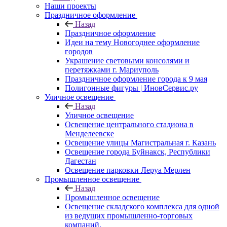
Наши проекты
Праздничное оформление
Назад
Праздничное оформление
Идеи на тему Новогоднее оформление
городов
Украшение световыми консолями и
перетяжками г. Мариуполь
Праздничное оформление города к 9 мая
Полигонные фигуры | ИновСервис.ру
Уличное освещение
Назад
Уличное освещение
Освещение центрального стадиона в
Менделеевске
Освещение улицы Магистральная г. Казань
Освещение города Буйнакск, Республики
Дагестан
Освещение парковки Леруа Мерлен
Промышленное освещение
Назад
Промышленное освещение
Освещение складского комплекса для одной
из ведущих промышленно-торговых
компаний.