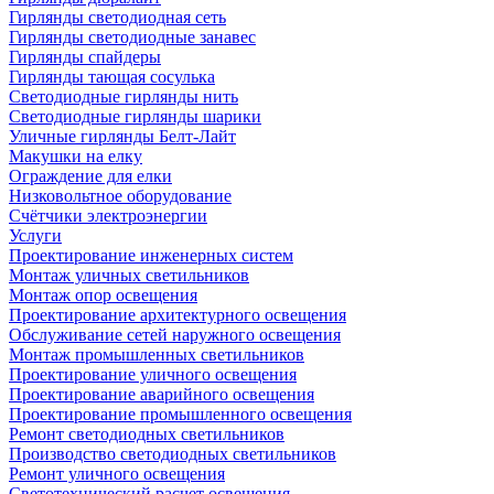
Гирлянды светодиодная сеть
Гирлянды светодиодные занавес
Гирлянды спайдеры
Гирлянды тающая сосулька
Светодиодные гирлянды нить
Светодиодные гирлянды шарики
Уличные гирлянды Белт-Лайт
Макушки на елку
Ограждение для елки
Низковольтное оборудование
Счётчики электроэнергии
Услуги
Проектирование инженерных систем
Монтаж уличных светильников
Монтаж опор освещения
Проектирование архитектурного освещения
Обслуживание сетей наружного освещения
Монтаж промышленных светильников
Проектирование уличного освещения
Проектирование аварийного освещения
Проектирование промышленного освещения
Ремонт светодиодных светильников
Производство светодиодных светильников
Ремонт уличного освещения
Светотехнический расчет освещения