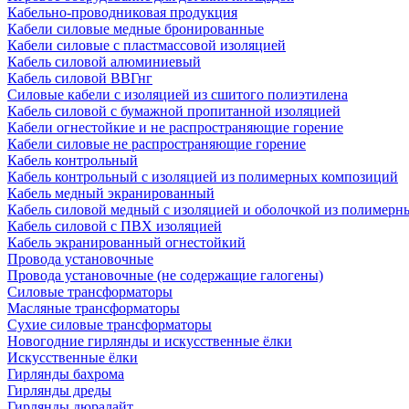
Кабельно-проводниковая продукция
Кабели силовые медные бронированные
Кабели силовые с пластмассовой изоляцией
Кабель силовой алюминиевый
Кабель силовой ВВГнг
Силовые кабели с изоляцией из сшитого полиэтилена
Кабель силовой с бумажной пропитанной изоляцией
Кабели огнестойкие и не распространяющие горение
Кабели силовые не распространяющие горение
Кабель контрольный
Кабель контрольный с изоляцией из полимерных композиций
Кабель медный экранированный
Кабель силовой медный с изоляцией и оболочкой из полимер
Кабель силовой с ПВХ изоляцией
Кабель экранированный огнестойкий
Провода установочные
Провода установочные (не содержащие галогены)
Силовые трансформаторы
Масляные трансформаторы
Сухие силовые трансформаторы
Новогодние гирлянды и искусственные ёлки
Искусственные ёлки
Гирлянды бахрома
Гирлянды дреды
Гирлянды дюралайт