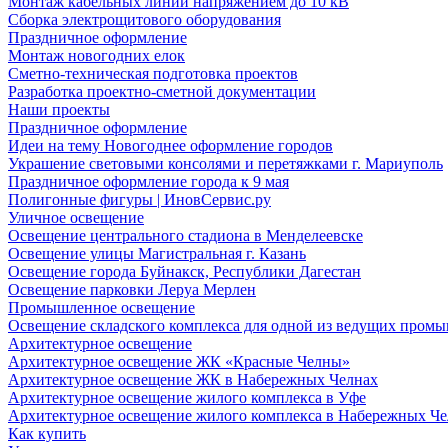
Монтаж кабельных линий напряжением до 10 кВ
Сборка электрощитового оборудования
Праздничное оформление
Монтаж новогодних елок
Сметно-техническая подготовка проектов
Разработка проектно-сметной документации
Наши проекты
Праздничное оформление
Идеи на тему Новогоднее оформление городов
Украшение световыми консолями и перетяжками г. Мариуполь
Праздничное оформление города к 9 мая
Полигонные фигуры | ИновСервис.ру
Уличное освещение
Освещение центрального стадиона в Менделеевске
Освещение улицы Магистральная г. Казань
Освещение города Буйнакск, Республики Дагестан
Освещение парковки Леруа Мерлен
Промышленное освещение
Освещение складского комплекса для одной из ведущих пром
Архитектурное освещение
Архитектурное освещение ЖК «Красные Челны»
Архитектурное освещение ЖК в Набережных Челнах
Архитектурное освещение жилого комплекса в Уфе
Архитектурное освещение жилого комплекса в Набережных Че
Как купить