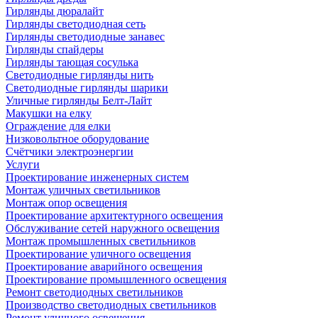
Гирлянды дюралайт
Гирлянды светодиодная сеть
Гирлянды светодиодные занавес
Гирлянды спайдеры
Гирлянды тающая сосулька
Светодиодные гирлянды нить
Светодиодные гирлянды шарики
Уличные гирлянды Белт-Лайт
Макушки на елку
Ограждение для елки
Низковольтное оборудование
Счётчики электроэнергии
Услуги
Проектирование инженерных систем
Монтаж уличных светильников
Монтаж опор освещения
Проектирование архитектурного освещения
Обслуживание сетей наружного освещения
Монтаж промышленных светильников
Проектирование уличного освещения
Проектирование аварийного освещения
Проектирование промышленного освещения
Ремонт светодиодных светильников
Производство светодиодных светильников
Ремонт уличного освещения