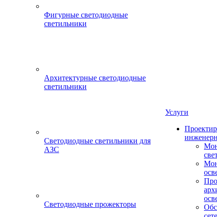
Фигурные светодиодные
светильники
Архитектурные светодиодные
светильники
Услуги
Проектир
инженерн
Светодиодные светильники для
Мон
АЗС
све
Мон
осв
Про
арх
осв
Светодиодные прожекторы
Обс
сет