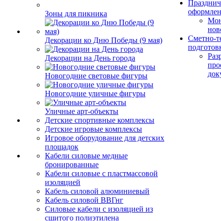
Празднич
оформле
Зоны для пикника
Мо
нов
Сметно-т
Декорации ко Дню Победы (9 мая)
подготов
Раз
Декорации на День города
про
док
Новогодние световые фигуры
Новогодние уличные фигуры
Уличные арт-объекты
Детские спортивные комплексы
Детские игровые комплексы
Игровое оборудование для детских
площадок
Кабели силовые медные
бронированные
Кабели силовые с пластмассовой
изоляцией
Кабель силовой алюминиевый
Кабель силовой ВВГнг
Силовые кабели с изоляцией из
сшитого полиэтилена