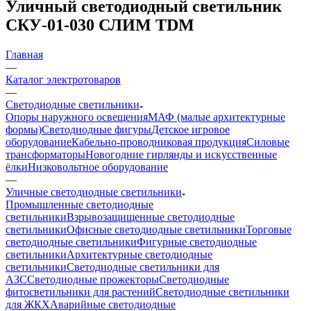
Уличный светодиодный светильник
СКУ-01-030 СЛИМ TDM
Главная
—
Каталог электротоваров
—
Светодиодные светильники
Опоры наружного освещения
МАФ (малые архитектурные
формы)
Светодиодные фигуры
Детское игровое
оборудование
Кабельно-проводниковая продукция
Силовые
трансформаторы
Новогодние гирлянды и искусственные
ёлки
Низковольтное оборудование
—
Уличные светодиодные светильники
Промышленные светодиодные
светильники
Взрывозащищенные светодиодные
светильники
Офисные светодиодные светильники
Торговые
светодиодные светильники
Фигурные светодиодные
светильники
Архитектурные светодиодные
светильники
Светодиодные светильники для
АЗС
Светодиодные прожекторы
Светодиодные
фитосветильники для растений
Светодиодные светильники
для ЖКХ
Аварийные светодиодные