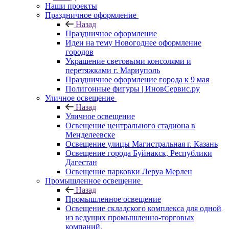
Наши проекты
Праздничное оформление
Назад
Праздничное оформление
Идеи на тему Новогоднее оформление
городов
Украшение световыми консолями и
перетяжками г. Мариуполь
Праздничное оформление города к 9 мая
Полигонные фигуры | ИновСервис.ру
Уличное освещение
Назад
Уличное освещение
Освещение центрального стадиона в
Менделеевске
Освещение улицы Магистральная г. Казань
Освещение города Буйнакск, Республики
Дагестан
Освещение парковки Леруа Мерлен
Промышленное освещение
Назад
Промышленное освещение
Освещение складского комплекса для одной
из ведущих промышленно-торговых
компаний.