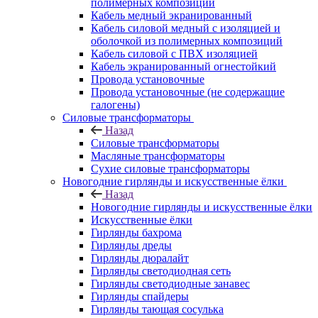
полимерных композиций
Кабель медный экранированный
Кабель силовой медный с изоляцией и
оболочкой из полимерных композиций
Кабель силовой с ПВХ изоляцией
Кабель экранированный огнестойкий
Провода установочные
Провода установочные (не содержащие
галогены)
Силовые трансформаторы
Назад
Силовые трансформаторы
Масляные трансформаторы
Сухие силовые трансформаторы
Новогодние гирлянды и искусственные ёлки
Назад
Новогодние гирлянды и искусственные ёлки
Искусственные ёлки
Гирлянды бахрома
Гирлянды дреды
Гирлянды дюралайт
Гирлянды светодиодная сеть
Гирлянды светодиодные занавес
Гирлянды спайдеры
Гирлянды тающая сосулька