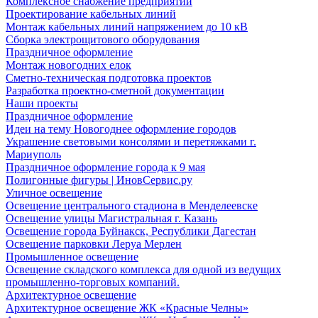
Комплексное снабжение предприятий
Проектирование кабельных линий
Монтаж кабельных линий напряжением до 10 кВ
Сборка электрощитового оборудования
Праздничное оформление
Монтаж новогодних елок
Сметно-техническая подготовка проектов
Разработка проектно-сметной документации
Наши проекты
Праздничное оформление
Идеи на тему Новогоднее оформление городов
Украшение световыми консолями и перетяжками г.
Мариуполь
Праздничное оформление города к 9 мая
Полигонные фигуры | ИновСервис.ру
Уличное освещение
Освещение центрального стадиона в Менделеевске
Освещение улицы Магистральная г. Казань
Освещение города Буйнакск, Республики Дагестан
Освещение парковки Леруа Мерлен
Промышленное освещение
Освещение складского комплекса для одной из ведущих
промышленно-торговых компаний.
Архитектурное освещение
Архитектурное освещение ЖК «Красные Челны»