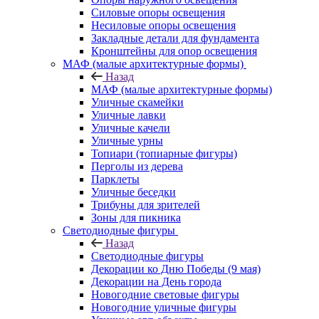
Силовые опоры освещения
Несиловые опоры освещения
Закладные детали для фундамента
Кронштейны для опор освещения
МАФ (малые архитектурные формы)
Назад
МАФ (малые архитектурные формы)
Уличные скамейки
Уличные лавки
Уличные качели
Уличные урны
Топиари (топиарные фигуры)
Перголы из дерева
Парклеты
Уличные беседки
Трибуны для зрителей
Зоны для пикника
Светодиодные фигуры
Назад
Светодиодные фигуры
Декорации ко Дню Победы (9 мая)
Декорации на День города
Новогодние световые фигуры
Новогодние уличные фигуры