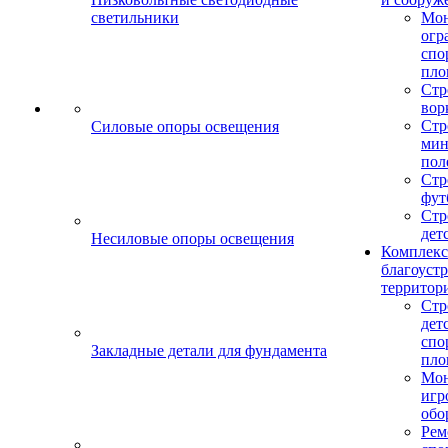
светильники
Мо
огр
спо
пло
Стр
вор
Стр
Силовые опоры освещения
мин
пол
Стр
фут
Стр
дет
Несиловые опоры освещения
Комплекс
благоуст
территор
Стр
дет
спо
Закладные детали для фундамента
пло
Мон
игр
обо
Рем