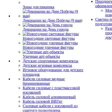
Празднич
оформле
Зоны для пикника
Мо
нов
Сметно-т
Декорации ко Дню Победы (9 мая)
подготов
Раз
Декорации на День города
про
док
Новогодние световые фигуры
Новогодние уличные фигуры
Уличные арт-объекты
Детские спортивные комплексы
Детские игровые комплексы
Игровое оборудование для детских
площадок
Кабели силовые медные
бронированные
Кабели силовые с пластмассовой
изоляцией
Кабель силовой алюминиевый
Кабель силовой ВВГнг
Силовые кабели с изоляцией из
сшитого полиэтилена