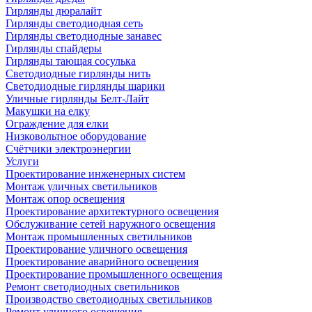
Гирлянды дюралайт
Гирлянды светодиодная сеть
Гирлянды светодиодные занавес
Гирлянды спайдеры
Гирлянды тающая сосулька
Светодиодные гирлянды нить
Светодиодные гирлянды шарики
Уличные гирлянды Белт-Лайт
Макушки на елку
Ограждение для елки
Низковольтное оборудование
Счётчики электроэнергии
Услуги
Проектирование инженерных систем
Монтаж уличных светильников
Монтаж опор освещения
Проектирование архитектурного освещения
Обслуживание сетей наружного освещения
Монтаж промышленных светильников
Проектирование уличного освещения
Проектирование аварийного освещения
Проектирование промышленного освещения
Ремонт светодиодных светильников
Производство светодиодных светильников
Ремонт уличного освещения