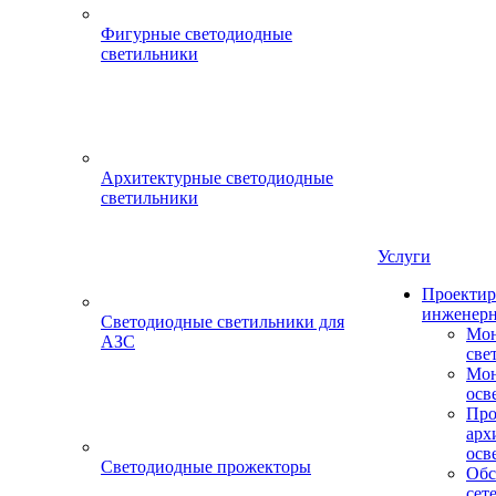
Фигурные светодиодные
светильники
Архитектурные светодиодные
светильники
Услуги
Проектир
инженерн
Светодиодные светильники для
Мон
АЗС
све
Мон
осв
Про
арх
осв
Светодиодные прожекторы
Обс
сет