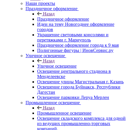
Наши проекты
Праздничное оформление
Назад
Праздничное оформление
Идеи на тему Новогоднее оформление
городов
Украшение световыми консолями и
перетяжками г. Мариуполь
Праздничное оформление города к 9 мая
Полигонные фигуры | ИновСервис.ру
Уличное освещение
Назад
Уличное освещение
Освещение центрального стадиона в
Менделеевске
Освещение улицы Магистральная г. Казань
Освещение города Буйнакск, Республики
Дагестан
Освещение парковки Леруа Мерлен
Промышленное освещение
Назад
Промышленное освещение
Освещение складского комплекса для одной
из ведущих промышленно-торговых
компаний.