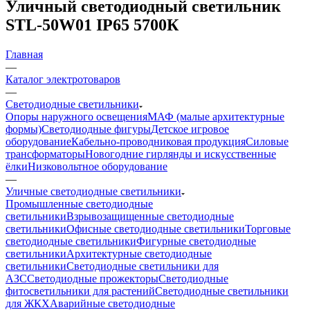
Уличный светодиодный светильник
STL-50W01 IP65 5700К
Главная
—
Каталог электротоваров
—
Светодиодные светильники
Опоры наружного освещения
МАФ (малые архитектурные
формы)
Светодиодные фигуры
Детское игровое
оборудование
Кабельно-проводниковая продукция
Силовые
трансформаторы
Новогодние гирлянды и искусственные
ёлки
Низковольтное оборудование
—
Уличные светодиодные светильники
Промышленные светодиодные
светильники
Взрывозащищенные светодиодные
светильники
Офисные светодиодные светильники
Торговые
светодиодные светильники
Фигурные светодиодные
светильники
Архитектурные светодиодные
светильники
Светодиодные светильники для
АЗС
Светодиодные прожекторы
Светодиодные
фитосветильники для растений
Светодиодные светильники
для ЖКХ
Аварийные светодиодные