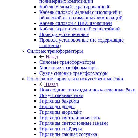
полимерных композиций
Кабель медный экранированный
Кабель силовой медный с изоляцией и
оболочкой из полимерных композиций
Кабель силовой с ПВХ изоляцией
Кабель экранированный огнестойкий
Провода установочные
Провода установочные (не содержащие
галогены)
Силовые трансформаторы
Назад
Силовые трансформаторы
Масляные трансформаторы
Сухие силовые трансформаторы
Новогодние гирлянды и искусственные ёлки
Назад
Новогодние гирлянды и искусственные ёлки
Искусственные ёлки
Гирлянды бахрома
Гирлянды дреды
Гирлянды дюралайт
Гирлянды светодиодная сеть
Гирлянды светодиодные занавес
Гирлянды спайдеры
Гирлянды тающая сосулька