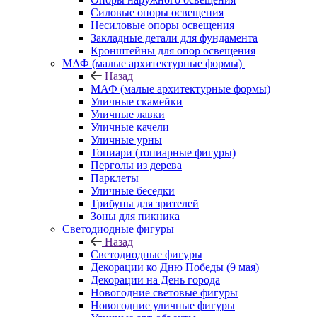
Силовые опоры освещения
Несиловые опоры освещения
Закладные детали для фундамента
Кронштейны для опор освещения
МАФ (малые архитектурные формы)
Назад
МАФ (малые архитектурные формы)
Уличные скамейки
Уличные лавки
Уличные качели
Уличные урны
Топиари (топиарные фигуры)
Перголы из дерева
Парклеты
Уличные беседки
Трибуны для зрителей
Зоны для пикника
Светодиодные фигуры
Назад
Светодиодные фигуры
Декорации ко Дню Победы (9 мая)
Декорации на День города
Новогодние световые фигуры
Новогодние уличные фигуры