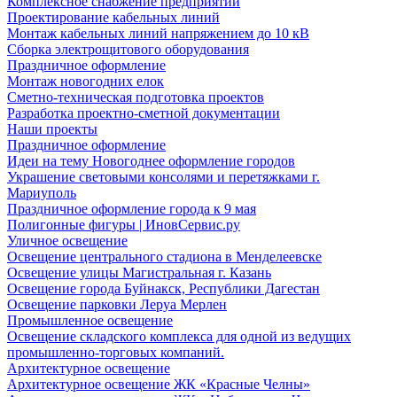
Комплексное снабжение предприятий
Проектирование кабельных линий
Монтаж кабельных линий напряжением до 10 кВ
Сборка электрощитового оборудования
Праздничное оформление
Монтаж новогодних елок
Сметно-техническая подготовка проектов
Разработка проектно-сметной документации
Наши проекты
Праздничное оформление
Идеи на тему Новогоднее оформление городов
Украшение световыми консолями и перетяжками г.
Мариуполь
Праздничное оформление города к 9 мая
Полигонные фигуры | ИновСервис.ру
Уличное освещение
Освещение центрального стадиона в Менделеевске
Освещение улицы Магистральная г. Казань
Освещение города Буйнакск, Республики Дагестан
Освещение парковки Леруа Мерлен
Промышленное освещение
Освещение складского комплекса для одной из ведущих
промышленно-торговых компаний.
Архитектурное освещение
Архитектурное освещение ЖК «Красные Челны»