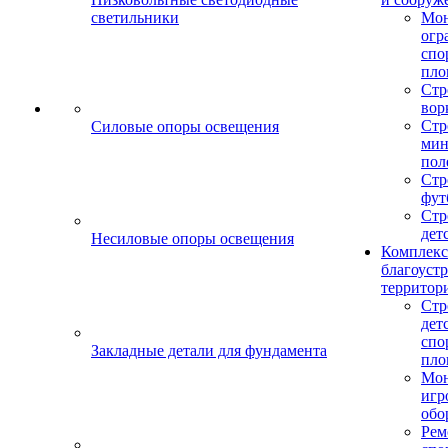
светильники
Мо
огр
спо
пло
Стр
вор
Стр
Силовые опоры освещения
мин
пол
Стр
фут
Стр
дет
Несиловые опоры освещения
Комплекс
благоуст
территор
Стр
дет
спо
Закладные детали для фундамента
пло
Мон
игр
обо
Рем