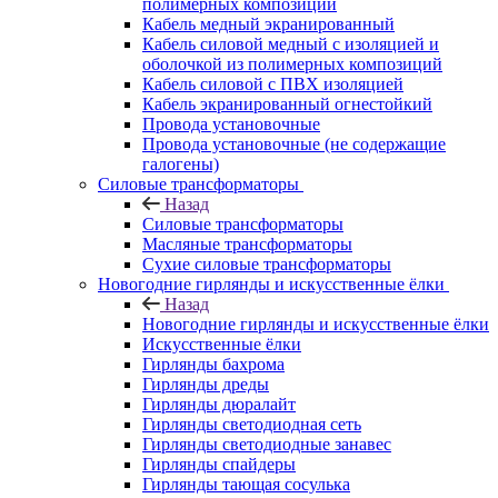
полимерных композиций
Кабель медный экранированный
Кабель силовой медный с изоляцией и
оболочкой из полимерных композиций
Кабель силовой с ПВХ изоляцией
Кабель экранированный огнестойкий
Провода установочные
Провода установочные (не содержащие
галогены)
Силовые трансформаторы
Назад
Силовые трансформаторы
Масляные трансформаторы
Сухие силовые трансформаторы
Новогодние гирлянды и искусственные ёлки
Назад
Новогодние гирлянды и искусственные ёлки
Искусственные ёлки
Гирлянды бахрома
Гирлянды дреды
Гирлянды дюралайт
Гирлянды светодиодная сеть
Гирлянды светодиодные занавес
Гирлянды спайдеры
Гирлянды тающая сосулька