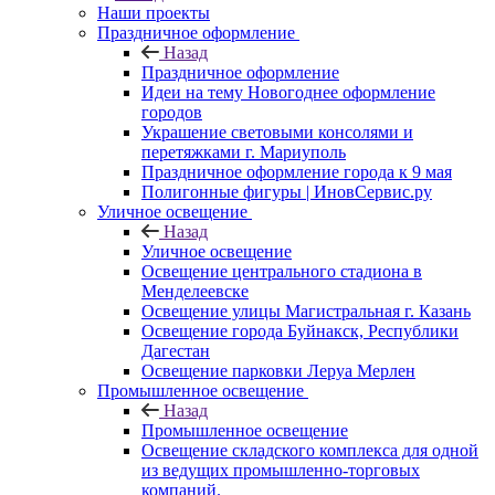
Наши проекты
Праздничное оформление
Назад
Праздничное оформление
Идеи на тему Новогоднее оформление
городов
Украшение световыми консолями и
перетяжками г. Мариуполь
Праздничное оформление города к 9 мая
Полигонные фигуры | ИновСервис.ру
Уличное освещение
Назад
Уличное освещение
Освещение центрального стадиона в
Менделеевске
Освещение улицы Магистральная г. Казань
Освещение города Буйнакск, Республики
Дагестан
Освещение парковки Леруа Мерлен
Промышленное освещение
Назад
Промышленное освещение
Освещение складского комплекса для одной
из ведущих промышленно-торговых
компаний.