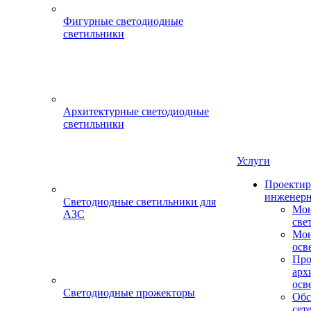
Фигурные светодиодные
светильники
Архитектурные светодиодные
светильники
Услуги
Проектир
инженерн
Светодиодные светильники для
Мон
АЗС
све
Мон
осв
Про
арх
осв
Светодиодные прожекторы
Обс
сет