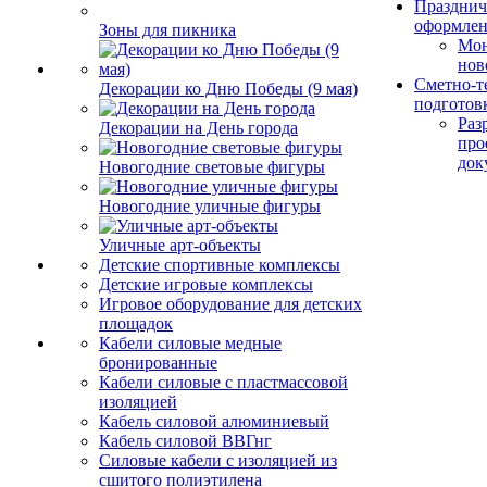
Празднич
оформле
Зоны для пикника
Мо
нов
Сметно-т
Декорации ко Дню Победы (9 мая)
подготов
Раз
Декорации на День города
про
док
Новогодние световые фигуры
Новогодние уличные фигуры
Уличные арт-объекты
Детские спортивные комплексы
Детские игровые комплексы
Игровое оборудование для детских
площадок
Кабели силовые медные
бронированные
Кабели силовые с пластмассовой
изоляцией
Кабель силовой алюминиевый
Кабель силовой ВВГнг
Силовые кабели с изоляцией из
сшитого полиэтилена