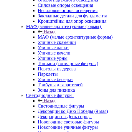
Силовые опоры освещения
Несиловые опоры освещения
Закладные детали для фундамента
Кронштейны для опор освещения
МАФ (малые архитектурные формы)
Назад
МАФ (малые архитектурные формы)
Уличные скамейки
Уличные лавки
Уличные качели
Уличные урны
Топиари (топиарные фигуры)
Перголы из дерева
Парклеты
Уличные беседки
Трибуны для зрителей
Зоны для пикника
Светодиодные фигуры
Назад
Светодиодные фигуры
Декорации ко Дню Победы (9 мая)
Декорации на День города
Новогодние световые фигуры
Новогодние уличные фигуры