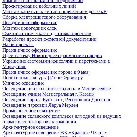
Комплексное снабжение предприятий
Проектирование кабельных линий
Монтаж кабельных линий напряжением до 10 кВ
Сборка электрощитового оборудования
Праздничное оформление
Монтаж новогодних елок
Сметно-техническая подготовка проектов
Разработка проектно-сметной документации
Наши проекты
Праздничное оформление
Идеи на тему Новогоднее оформление городов
Украшение световыми консолями и перетяжками г.
Мариуполь
Праздничное оформление города к 9 мая
Полигонные фигуры | ИновСервис.ру
Уличное освещение
Освещение центрального стадиона в Менделеевске
Освещение улицы Магистральная г. Казань
Освещение города Буйнакск, Республики Дагестан
Освещение парковки Леруа Мерлен
Промышленное освещение
Освещение складского комплекса для одной из ведущих
промышленно-торговых компаний.
Архитектурное освещение
Архитектурное освещение ЖК «Красные Челны»