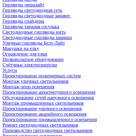
Гирлянды дюралайт
Гирлянды светодиодная сеть
Гирлянды светодиодные занавес
Гирлянды спайдеры
Гирлянды тающая сосулька
Светодиодные гирлянды нить
Светодиодные гирлянды шарики
Уличные гирлянды Белт-Лайт
Макушки на елку
Ограждение для елки
Низковольтное оборудование
Счётчики электроэнергии
Услуги
Проектирование инженерных систем
Монтаж уличных светильников
Монтаж опор освещения
Проектирование архитектурного освещения
Обслуживание сетей наружного освещения
Монтаж промышленных светильников
Проектирование уличного освещения
Проектирование аварийного освещения
Проектирование промышленного освещения
Ремонт светодиодных светильников
Производство светодиодных светильников
Ремонт уличного освещения