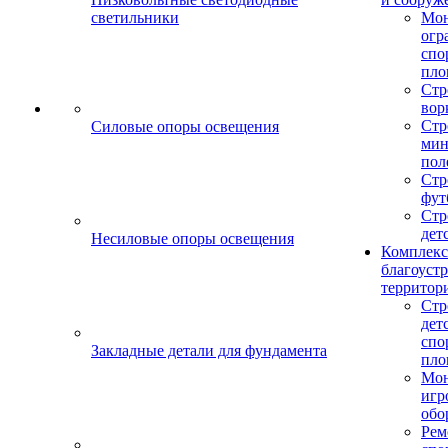
светильники
Мо
огр
спо
пло
Стр
вор
Стр
Силовые опоры освещения
мин
пол
Стр
фут
Стр
дет
Несиловые опоры освещения
Комплекс
благоуст
территор
Стр
дет
спо
Закладные детали для фундамента
пло
Мон
игр
обо
Рем