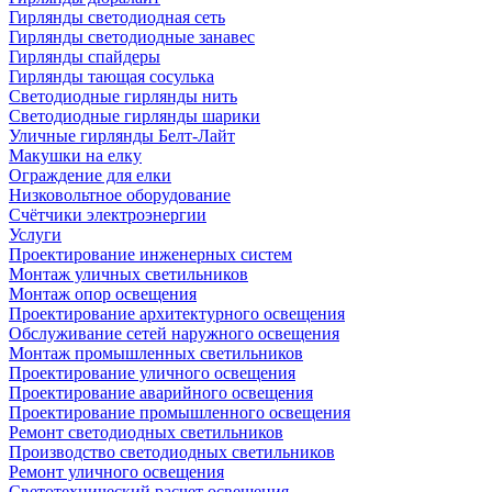
Гирлянды светодиодная сеть
Гирлянды светодиодные занавес
Гирлянды спайдеры
Гирлянды тающая сосулька
Светодиодные гирлянды нить
Светодиодные гирлянды шарики
Уличные гирлянды Белт-Лайт
Макушки на елку
Ограждение для елки
Низковольтное оборудование
Счётчики электроэнергии
Услуги
Проектирование инженерных систем
Монтаж уличных светильников
Монтаж опор освещения
Проектирование архитектурного освещения
Обслуживание сетей наружного освещения
Монтаж промышленных светильников
Проектирование уличного освещения
Проектирование аварийного освещения
Проектирование промышленного освещения
Ремонт светодиодных светильников
Производство светодиодных светильников
Ремонт уличного освещения
Светотехнический расчет освещения