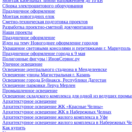
Монтаж кабельных линий напряжением до 10 кВ
Сборка электрощитового оборудования
Праздничное оформление
Монтаж новогодних елок
Сметно-техническая подготовка проектов
Разработка проектно-сметной документации
Наши проекты
Праздничное оформление
Идеи на тему Новогоднее оформление городов
Украшение световыми консолями и перетяжками г. Мариуполь
Праздничное оформление города к 9 мая
Полигонные фигуры | ИновСервис.ру
Уличное освещение
Освещение центрального стадиона в Менделеевске
Освещение улицы Магистральная г. Казань
Освещение города Буйнакск, Республики Дагестан
Освещение парковки Леруа Мерлен
Промышленное освещение
Освещение складского комплекса для одной из ведущих пром
Архитектурное освещение
Архитектурное освещение ЖК «Красные Челны»
Архитектурное освещение ЖК в Набережных Челнах
Архитектурное освещение жилого комплекса в Уфе
Архитектурное освещение жилого комплекса в Набережных Че
Как купить