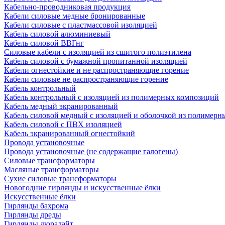
Кабельно-проводниковая продукция
Кабели силовые медные бронированные
Кабели силовые с пластмассовой изоляцией
Кабель силовой алюминиевый
Кабель силовой ВВГнг
Силовые кабели с изоляцией из сшитого полиэтилена
Кабель силовой с бумажной пропитанной изоляцией
Кабели огнестойкие и не распространяющие горение
Кабели силовые не распространяющие горение
Кабель контрольный
Кабель контрольный с изоляцией из полимерных композиций
Кабель медный экранированный
Кабель силовой медный с изоляцией и оболочкой из полимер
Кабель силовой с ПВХ изоляцией
Кабель экранированный огнестойкий
Провода установочные
Провода установочные (не содержащие галогены)
Силовые трансформаторы
Масляные трансформаторы
Сухие силовые трансформаторы
Новогодние гирлянды и искусственные ёлки
Искусственные ёлки
Гирлянды бахрома
Гирлянды дреды
Гирлянды дюралайт