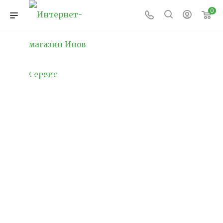
0
Новогоднее
оформление
проспектов
С приближением Нового года многие города
по всему миру начинают подготовку к
праздничным мероприятиям, и одним из
самых ярких и зрелищных аспектов этого
становится новогоднее оформление
городских проспектов. Проспекты — это
главные транспортные артерии и места, где
ежедневно проходят тысячи людей. Именно