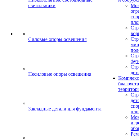
светильники
Мо
огр
спо
пло
Стр
вор
Стр
Силовые опоры освещения
мин
пол
Стр
фут
Стр
дет
Несиловые опоры освещения
Комплекс
благоуст
территор
Стр
дет
спо
Закладные детали для фундамента
пло
Мон
игр
обо
Рем