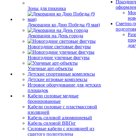
Празднич
оформле
Зоны для пикника
Мо
нов
Сметно-т
Декорации ко Дню Победы (9 мая)
подготов
Раз
Декорации на День города
про
док
Новогодние световые фигуры
Новогодние уличные фигуры
Уличные арт-объекты
Детские спортивные комплексы
Детские игровые комплексы
Игровое оборудование для детских
площадок
Кабели силовые медные
бронированные
Кабели силовые с пластмассовой
изоляцией
Кабель силовой алюминиевый
Кабель силовой ВВГнг
Силовые кабели с изоляцией из
сшитого полиэтилена