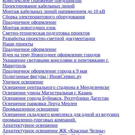
Комплексное снабжение предприятий
Проектирование кабельных линий
Монтаж кабельных линий напряжением до 10 кВ
Сборка электрощитового оборудования
Праздничное оформление
Монтаж новогодних елок
Сметно-техническая подготовка проектов
Разработка проектно-сметной документации
Наши проекты
Праздничное оформление
Идеи на тему Новогоднее оформление городов
Украшение световыми консолями и перетяжками г.
Мариуполь
Праздничное оформление города к 9 мая
Полигонные фигуры | ИновСервис.ру
Уличное освещение
Освещение центрального стадиона в Менделеевске
Освещение улицы Магистральная г. Казань
Освещение города Буйнакск, Республики Дагестан
Освещение парковки Леруа Мерлен
Промышленное освещение
Освещение складского комплекса для одной из ведущих
промышленно-торговых компаний.
Архитектурное освещение
Архитектурное освещение ЖК «Красные Челны»