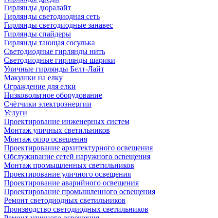
Гирлянды дюралайт
Гирлянды светодиодная сеть
Гирлянды светодиодные занавес
Гирлянды спайдеры
Гирлянды тающая сосулька
Светодиодные гирлянды нить
Светодиодные гирлянды шарики
Уличные гирлянды Белт-Лайт
Макушки на елку
Ограждение для елки
Низковольтное оборудование
Счётчики электроэнергии
Услуги
Проектирование инженерных систем
Монтаж уличных светильников
Монтаж опор освещения
Проектирование архитектурного освещения
Обслуживание сетей наружного освещения
Монтаж промышленных светильников
Проектирование уличного освещения
Проектирование аварийного освещения
Проектирование промышленного освещения
Ремонт светодиодных светильников
Производство светодиодных светильников
Ремонт уличного освещения