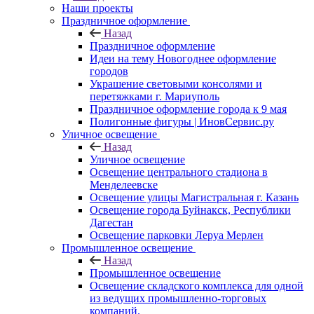
Наши проекты
Праздничное оформление
Назад
Праздничное оформление
Идеи на тему Новогоднее оформление
городов
Украшение световыми консолями и
перетяжками г. Мариуполь
Праздничное оформление города к 9 мая
Полигонные фигуры | ИновСервис.ру
Уличное освещение
Назад
Уличное освещение
Освещение центрального стадиона в
Менделеевске
Освещение улицы Магистральная г. Казань
Освещение города Буйнакск, Республики
Дагестан
Освещение парковки Леруа Мерлен
Промышленное освещение
Назад
Промышленное освещение
Освещение складского комплекса для одной
из ведущих промышленно-торговых
компаний.