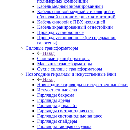
полимерных композиций
Кабель медный экранированный
Кабель силовой медный с изоляцией и
оболочкой из полимерных композиций
Кабель силовой с ПВХ изоляцией
Кабель экранированный огнестойкий
Провода установочные
Провода установочные (не содержащие
галогены)
Силовые трансформаторы
Назад
Силовые трансформаторы
Масляные трансформаторы
Сухие силовые трансформаторы
Новогодние гирлянды и искусственные ёлки
Назад
Новогодние гирлянды и искусственные ёлки
Искусственные ёлки
Гирлянды бахрома
Гирлянды дреды
Гирлянды дюралайт
Гирлянды светодиодная сеть
Гирлянды светодиодные занавес
Гирлянды спайдеры
Гирлянды тающая сосулька