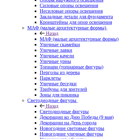
Силовые опоры освещения
Несиловые опоры освещения
Закладные детали для фундамента
Кронштейны для опор освещения
МАФ (малые архитектурные формы)
Назад
МАФ (малые архитектурные формы)
Уличные скамейки
Уличные лавки
Уличные качели
Уличные урны
Топиари (топиарные фигуры)
Перголы из дерева
Парклеты
Уличные беседки
Трибуны для зрителей
Зоны для пикника
Светодиодные фигуры
Назад
Светодиодные фигуры
Декорации ко Дню Победы (9 мая)
Декорации на День города
Новогодние световые фигуры
Новогодние уличные фигуры