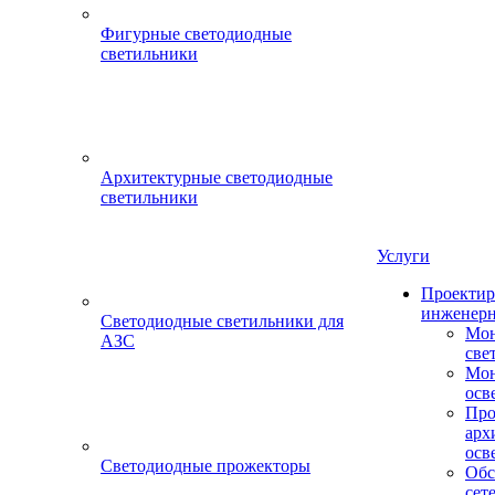
Фигурные светодиодные
светильники
Архитектурные светодиодные
светильники
Услуги
Проектир
инженерн
Светодиодные светильники для
Мон
АЗС
све
Мон
осв
Про
арх
осв
Светодиодные прожекторы
Обс
сет