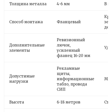
Толщина металла
4-6 мм
В з
Кре
Способ монтажа
Фланцевый
зем
дет
Ревизионный
Дополнительные
лючок,
Удо
элементы
усиленный
фланец 16-20 мм
Рекламные
щиты,
Допустимые
информационные
Мно
нагрузки
табло, провода
СИП
Высота
6-18 метров
Ста