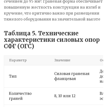
сечением до 95 мм². Граненая форма обеспечивает
повышенную жесткость конструкции на изгиб и
кручение, что критично важно при размещении
тяжелого оборудования на значительной высоте
Таблица 5. Технические
характеристики силовых опор
СФГ (ОГС)
Параметр
Значение
Осо
Доп
Силовая граненая
Тип
доп
фланцевая
наг
Количество
Вли
8, 10 или 12
граней
эст