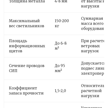
Толщина металла
4-8 мм
от высоты и
нагрузки
Суммарная
Максимальный
150-200
масса всего
вес светильников
кг
оборудовани
Площадь
При расчете
До 6-8
информационных
ветровых
м²
щитов
нагрузок
Допускается
Сечение проводов
До 95
подвес лини
СИП
мм²
электропере
Относительн
Коэффициент
1,5-2,0
расчетной
запаса прочности
нагрузки