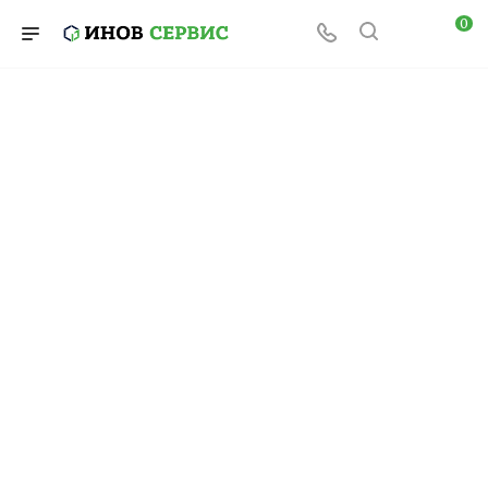
0
Какие опоры
используют для
освещения дорог?
Освещение дорог — это важнейший элемент
городской и загородной инфраструктуры,
который напрямую влияет на безопасность
дорожного движения. Качественно
освещенные дороги способствуют снижению
количества аварий, повышению комфорта
водителей и пешеходов, а также создают
эстетически привлекательную среду.