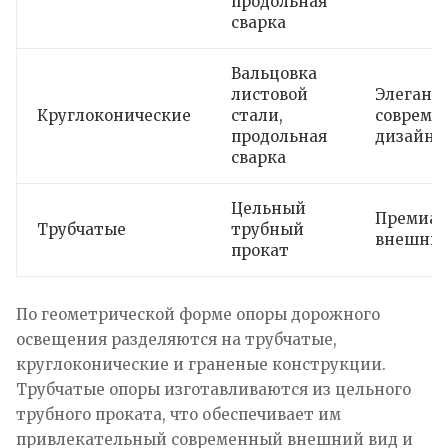
продольная
сварка
Вальцовка
листовой
Элегант
Круглоконические
стали,
совреме
продольная
дизайн
сварка
Цельный
Премиа
Трубчатые
трубный
внешний
прокат
По геометрической форме опоры дорожного
освещения разделяются на трубчатые,
круглоконические и граненые конструкции.
Трубчатые опоры изготавливаются из цельного
трубного проката, что обеспечивает им
привлекательный современный внешний вид и