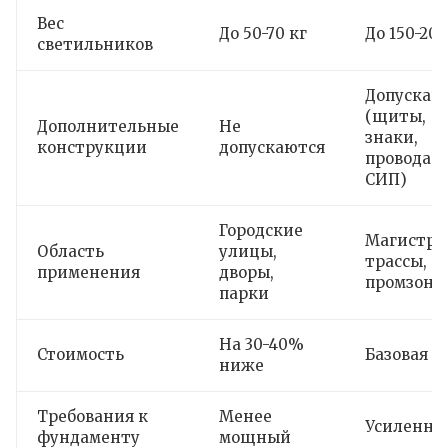
Вес
До 50-70 кг
До 150-200
светильников
Допускаю
(щиты,
Дополнительные
Не
знаки,
конструкции
допускаются
провода
СИП)
Городские
Магистра
Область
улицы,
трассы,
применения
дворы,
промзоны
парки
На 30-40%
Стоимость
Базовая
ниже
Требования к
Менее
Усиленны
фундаменту
мощный