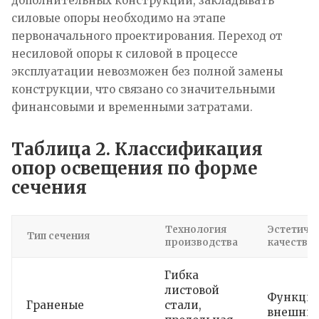
дополнительных конструкций, закладывать
силовые опоры необходимо на этапе
первоначального проектирования. Переход от
несиловой опоры к силовой в процессе
эксплуатации невозможен без полной замены
конструкции, что связано со значительными
финансовыми и временными затратами.​
Таблица 2. Классификация
опор освещения по форме
сечения
Технология
Эстетиче
Тип сечения
производства
качества
Гибка
листовой
Функци
Граненые
стали,
внешний