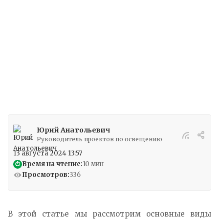
отличаются простой и функциональной
конструкцией, а также разнообразием
вариантов исполнения, что делает их
универсальным решением для различных
объектов.
Юрий Анатольевич
Руководитель проектов по освещению
13 августа 2024 13:57
Время на чтение:
10 мин
⏱
Просмотров:
336
В этой статье мы рассмотрим основные виды