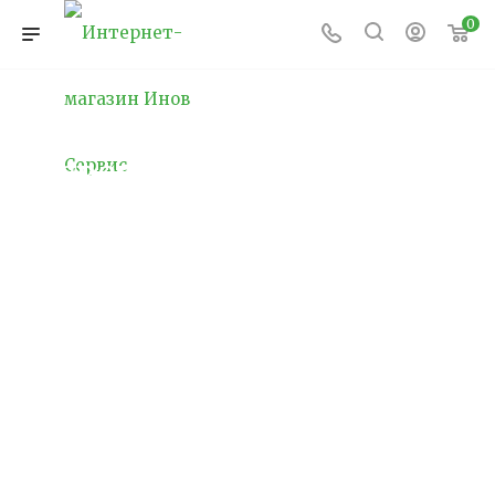
0
Прямостоечные опоры
освещения
Прямостоечные опоры освещения — это
ключевой элемент уличного освещения,
который применяется для установки
осветительных приборов на дорогах,
парковках, в парках, промышленных зонах и
других общественных пространствах. Эти
конструкции играют важную роль в
обеспечении безопасности на дорогах и
тротуарах, создавая равномерное и мощное
освещение. Прямостоечные опоры