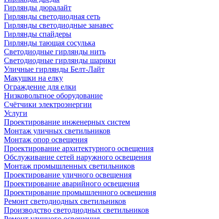
Гирлянды дюралайт
Гирлянды светодиодная сеть
Гирлянды светодиодные занавес
Гирлянды спайдеры
Гирлянды тающая сосулька
Светодиодные гирлянды нить
Светодиодные гирлянды шарики
Уличные гирлянды Белт-Лайт
Макушки на елку
Ограждение для елки
Низковольтное оборудование
Счётчики электроэнергии
Услуги
Проектирование инженерных систем
Монтаж уличных светильников
Монтаж опор освещения
Проектирование архитектурного освещения
Обслуживание сетей наружного освещения
Монтаж промышленных светильников
Проектирование уличного освещения
Проектирование аварийного освещения
Проектирование промышленного освещения
Ремонт светодиодных светильников
Производство светодиодных светильников
Ремонт уличного освещения