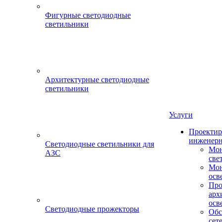
Фигурные светодиодные
светильники
Архитектурные светодиодные
светильники
Услуги
Проектир
инженерн
Светодиодные светильники для
Мон
АЗС
све
Мон
осв
Про
арх
осв
Светодиодные прожекторы
Обс
сет