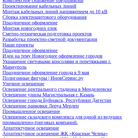
Комплексное снабжение предприятий
Проектирование кабельных линий
Монтаж кабельных линий напряжением до 10 кВ
Сборка электрощитового оборудования
Праздничное оформление
Монтаж новогодних елок
Сметно-техническая подготовка проектов
Разработка проектно-сметной документации
Наши проекты
Праздничное оформление
Идеи на тему Новогоднее оформление городов
Украшение световыми консолями и перетяжками г.
Мариуполь
Праздничное оформление города к 9 мая
Полигонные фигуры | ИновСервис.ру
Уличное освещение
Освещение центрального стадиона в Менделеевске
Освещение улицы Магистральная г. Казань
Освещение города Буйнакск, Республики Дагестан
Освещение парковки Леруа Мерлен
Промышленное освещение
Освещение складского комплекса для одной из ведущих
промышленно-торговых компаний.
Архитектурное освещение
Архитектурное освещение ЖК «Красные Челны»