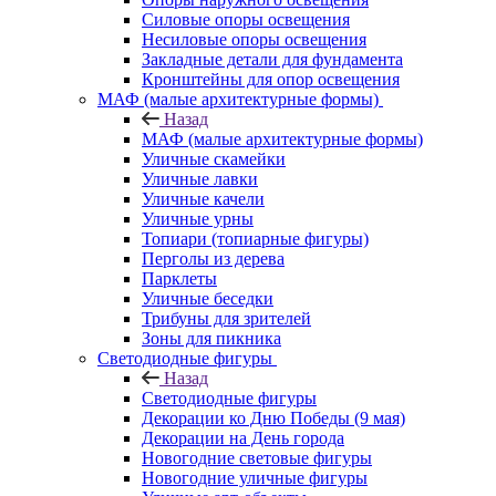
Силовые опоры освещения
Несиловые опоры освещения
Закладные детали для фундамента
Кронштейны для опор освещения
МАФ (малые архитектурные формы)
Назад
МАФ (малые архитектурные формы)
Уличные скамейки
Уличные лавки
Уличные качели
Уличные урны
Топиари (топиарные фигуры)
Перголы из дерева
Парклеты
Уличные беседки
Трибуны для зрителей
Зоны для пикника
Светодиодные фигуры
Назад
Светодиодные фигуры
Декорации ко Дню Победы (9 мая)
Декорации на День города
Новогодние световые фигуры
Новогодние уличные фигуры