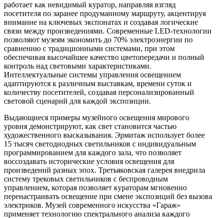
работает как невидимый куратор, направляя взгляд
посетителя по заранее продуманному маршруту, акцентируя
внимание на ключевых экспонатах и создавая логические
связи между произведениями. Современные LED-технологии
позволяют музеям экономить до 70% электроэнергии по
сравнению с традиционными системами, при этом
обеспечивая высочайшее качество цветопередачи и полный
контроль над световыми характеристиками.
Интеллектуальные системы управления освещением
адаптируются к различным выставкам, времени суток и
количеству посетителей, создавая персонализированный
световой сценарий для каждой экспозиции.
Выдающиеся примеры музейного освещения мирового
уровня демонстрируют, как свет становится частью
художественного высказывания. Эрмитаж использует более
15 тысяч светодиодных светильников с индивидуальным
программированием для каждого зала, что позволяет
воссоздавать исторические условия освещения для
произведений разных эпох. Третьяковская галерея внедрила
систему трековых светильников с беспроводным
управлением, которая позволяет кураторам мгновенно
перенастраивать освещение при смене экспозиций без вызова
электриков. Музей современного искусства «Гараж»
применяет технологию спектрального анализа каждого