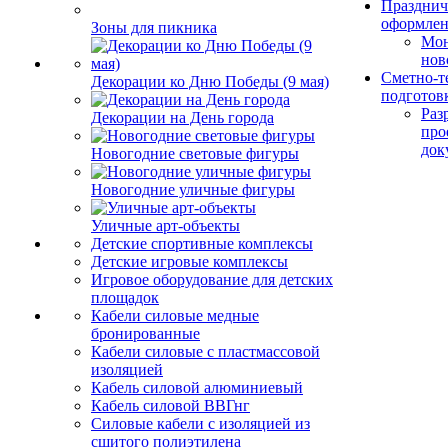
Празднич
оформле
Зоны для пикника
Мо
нов
Сметно-т
Декорации ко Дню Победы (9 мая)
подготов
Раз
Декорации на День города
про
док
Новогодние световые фигуры
Новогодние уличные фигуры
Уличные арт-объекты
Детские спортивные комплексы
Детские игровые комплексы
Игровое оборудование для детских
площадок
Кабели силовые медные
бронированные
Кабели силовые с пластмассовой
изоляцией
Кабель силовой алюминиевый
Кабель силовой ВВГнг
Силовые кабели с изоляцией из
сшитого полиэтилена