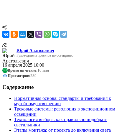
он должен раскрыть красоту экспонатов во всём великолепии,
но при этом стать их надёжным защитником, предотвращая
разрушительное воздействие излучения на бесценные
произведения искусства.
Юрий Анатольевич
Руководитель проектов по освещению
16 апреля 2025 10:00
Время на чтение:
10 мин
⏱
Просмотров:
289
Содержание
Нормативная основа: стандарты и требования к
музейному освещению
Трековые системы: революция в экспозиционном
освещении
Технология выбора: как правильно подобрать
светильники
Этапы монтажа: от проекта до включения света