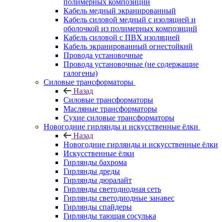
полимерных композиций
Кабель медный экранированный
Кабель силовой медный с изоляцией и
оболочкой из полимерных композиций
Кабель силовой с ПВХ изоляцией
Кабель экранированный огнестойкий
Провода установочные
Провода установочные (не содержащие
галогены)
Силовые трансформаторы
Назад
Силовые трансформаторы
Масляные трансформаторы
Сухие силовые трансформаторы
Новогодние гирлянды и искусственные ёлки
Назад
Новогодние гирлянды и искусственные ёлки
Искусственные ёлки
Гирлянды бахрома
Гирлянды дреды
Гирлянды дюралайт
Гирлянды светодиодная сеть
Гирлянды светодиодные занавес
Гирлянды спайдеры
Гирлянды тающая сосулька