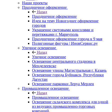
Наши проекты
Праздничное оформление
Назад
Праздничное оформление
Идеи на тему Новогоднее оформление
городов
Украшение световыми консолями и
перетяжками г. Мариуполь
Праздничное оформление города к 9 мая
Полигонные фигуры | ИновСервис.ру
Уличное освещение
Назад
Уличное освещение
Освещение центрального стадиона в
Менделеевске
Освещение улицы Магистральная г. Казань
Освещение города Буйнакск, Республики
Дагестан
Освещение парковки Леруа Мерлен
Промышленное освещение
Назад
Промышленное освещение
Освещение складского комплекса для одной
из ведущих промышленно-торговых
компаний.