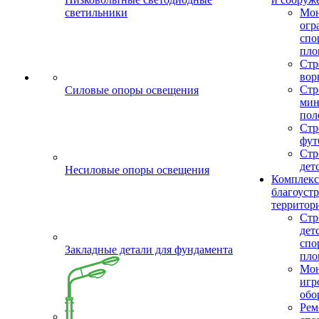
светильники
Мо
огр
спо
пло
Стр
вор
Стр
Силовые опоры освещения
мин
пол
Стр
фут
Стр
дет
Несиловые опоры освещения
Комплекс
благоуст
территор
Стр
дет
спо
Закладные детали для фундамента
пло
Мон
игр
обо
Рем