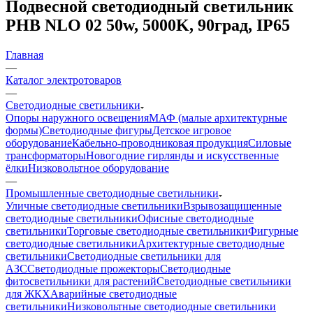
Подвесной светодиодный светильник
PHB NLO 02 50w, 5000K, 90град, IP65
Главная
—
Каталог электротоваров
—
Светодиодные светильники
Опоры наружного освещения
МАФ (малые архитектурные
формы)
Светодиодные фигуры
Детское игровое
оборудование
Кабельно-проводниковая продукция
Силовые
трансформаторы
Новогодние гирлянды и искусственные
ёлки
Низковольтное оборудование
—
Промышленные светодиодные светильники
Уличные светодиодные светильники
Взрывозащищенные
светодиодные светильники
Офисные светодиодные
светильники
Торговые светодиодные светильники
Фигурные
светодиодные светильники
Архитектурные светодиодные
светильники
Светодиодные светильники для
АЗС
Светодиодные прожекторы
Светодиодные
фитосветильники для растений
Светодиодные светильники
для ЖКХ
Аварийные светодиодные
светильники
Низковольтные светодиодные светильники