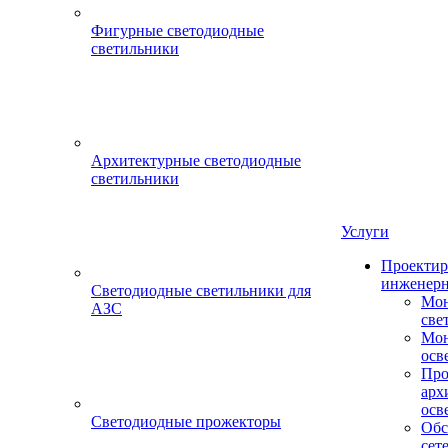
Фигурные светодиодные
светильники
Архитектурные светодиодные
светильники
Услуги
Проектир
инженерн
Светодиодные светильники для
Мон
АЗС
све
Мон
осв
Про
арх
осв
Светодиодные прожекторы
Обс
сет