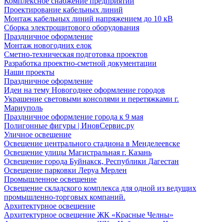
Комплексное снабжение предприятий
Проектирование кабельных линий
Монтаж кабельных линий напряжением до 10 кВ
Сборка электрощитового оборудования
Праздничное оформление
Монтаж новогодних елок
Сметно-техническая подготовка проектов
Разработка проектно-сметной документации
Наши проекты
Праздничное оформление
Идеи на тему Новогоднее оформление городов
Украшение световыми консолями и перетяжками г.
Мариуполь
Праздничное оформление города к 9 мая
Полигонные фигуры | ИновСервис.ру
Уличное освещение
Освещение центрального стадиона в Менделеевске
Освещение улицы Магистральная г. Казань
Освещение города Буйнакск, Республики Дагестан
Освещение парковки Леруа Мерлен
Промышленное освещение
Освещение складского комплекса для одной из ведущих
промышленно-торговых компаний.
Архитектурное освещение
Архитектурное освещение ЖК «Красные Челны»