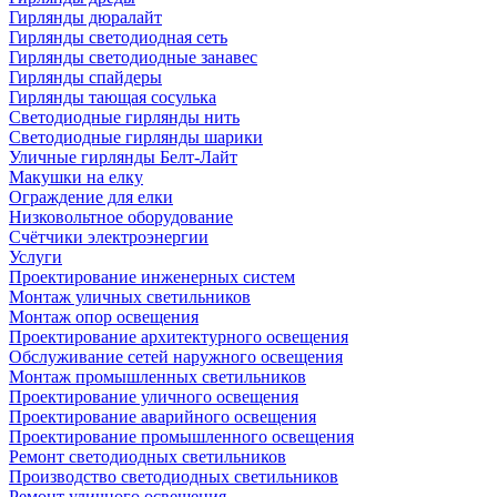
Гирлянды дюралайт
Гирлянды светодиодная сеть
Гирлянды светодиодные занавес
Гирлянды спайдеры
Гирлянды тающая сосулька
Светодиодные гирлянды нить
Светодиодные гирлянды шарики
Уличные гирлянды Белт-Лайт
Макушки на елку
Ограждение для елки
Низковольтное оборудование
Счётчики электроэнергии
Услуги
Проектирование инженерных систем
Монтаж уличных светильников
Монтаж опор освещения
Проектирование архитектурного освещения
Обслуживание сетей наружного освещения
Монтаж промышленных светильников
Проектирование уличного освещения
Проектирование аварийного освещения
Проектирование промышленного освещения
Ремонт светодиодных светильников
Производство светодиодных светильников
Ремонт уличного освещения