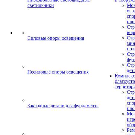
светильники
Мо
огр
спо
пло
Стр
вор
Стр
Силовые опоры освещения
мин
пол
Стр
фут
Стр
дет
Несиловые опоры освещения
Комплекс
благоуст
территор
Стр
дет
спо
Закладные детали для фундамента
пло
Мон
игр
обо
Рем