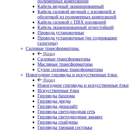
полимерных композиций
Кабель медный экранированный
Кабель силовой медный с изоляцией и
оболочкой из полимерных композиций
Кабель силовой с ПВХ изоляцией
Кабель экранированный огнестойкий
Провода установочные
Провода установочные (не содержащие
галогены)
Силовые трансформаторы
Назад
Силовые трансформаторы
Масляные трансформаторы
Сухие силовые трансформаторы
Новогодние гирлянды и искусственные ёлки
Назад
Новогодние гирлянды и искусственные ёлки
Искусственные ёлки
Гирлянды бахрома
Гирлянды дреды
Гирлянды дюралайт
Гирлянды светодиодная сеть
Гирлянды светодиодные занавес
Гирлянды спайдеры
Гирлянды тающая сосулька