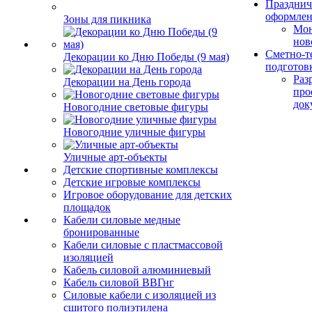
Празднич
оформле
Зоны для пикника
Мо
нов
Сметно-т
Декорации ко Дню Победы (9 мая)
подготов
Раз
Декорации на День города
про
док
Новогодние световые фигуры
Новогодние уличные фигуры
Уличные арт-объекты
Детские спортивные комплексы
Детские игровые комплексы
Игровое оборудование для детских
площадок
Кабели силовые медные
бронированные
Кабели силовые с пластмассовой
изоляцией
Кабель силовой алюминиевый
Кабель силовой ВВГнг
Силовые кабели с изоляцией из
сшитого полиэтилена