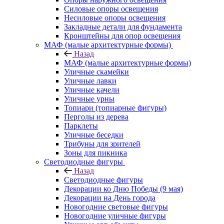
Силовые опоры освещения
Несиловые опоры освещения
Закладные детали для фундамента
Кронштейны для опор освещения
МАФ (малые архитектурные формы)
Назад
МАФ (малые архитектурные формы)
Уличные скамейки
Уличные лавки
Уличные качели
Уличные урны
Топиари (топиарные фигуры)
Перголы из дерева
Парклеты
Уличные беседки
Трибуны для зрителей
Зоны для пикника
Светодиодные фигуры
Назад
Светодиодные фигуры
Декорации ко Дню Победы (9 мая)
Декорации на День города
Новогодние световые фигуры
Новогодние уличные фигуры