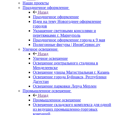
Наши проекты
Праздничное оформление
Назад
Праздничное оформление
Идеи на тему Новогоднее оформление
городов
Украшение световыми консолями и
перетяжками г. Мариуполь
Праздничное оформление города к 9 мая
Полигонные фигуры | ИновСервис.ру
Уличное освещение
Назад
Уличное освещение
Освещение центрального стадиона в
Менделеевске
Освещение улицы Магистральная г. Казань
Освещение города Буйнакск, Республики
Дагестан
Освещение парковки Леруа Мерлен
Промышленное освещение
Назад
Промышленное освещение
Освещение складского комплекса для одной
из ведущих промышленно-торговых
компаний.