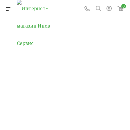
0
Освещение портов
Освещение портов и припортовых
территорий играет важнейшую роль в
обеспечении безопасности и эффективной
работы в условиях круглосуточной
эксплуатации. Порты, являясь
стратегическими транспортными узлами,
требуют продуманного освещения, которое
обеспечит безопасную навигацию судов,
удобство работы грузовых и логистических
служб, а также защиту от
несанкционированного проникновения на