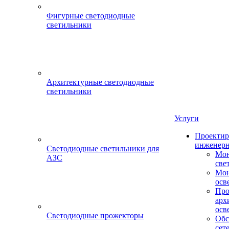
Фигурные светодиодные
светильники
Архитектурные светодиодные
светильники
Услуги
Проектир
инженерн
Светодиодные светильники для
Мон
АЗС
све
Мон
осв
Про
арх
осв
Светодиодные прожекторы
Обс
сет