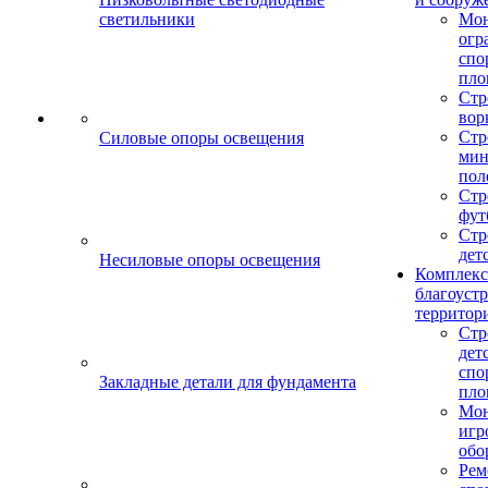
светильники
Мо
огр
спо
пло
Стр
вор
Стр
Силовые опоры освещения
мин
пол
Стр
фут
Стр
дет
Несиловые опоры освещения
Комплекс
благоуст
территор
Стр
дет
спо
Закладные детали для фундамента
пло
Мон
игр
обо
Рем