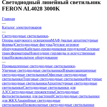
Светодиодный линейный светильник
FERON AL4028 3000K
Главная
—
Каталог электротоваров
—
Светодиодные светильники
Опоры наружного освещения
МАФ (малые архитектурные
формы)
Светодиодные фигуры
Детское игровое
оборудование
Кабельно-проводниковая продукция
Силовые
трансформаторы
Новогодние гирлянды и искусственные
ёлки
Низковольтное оборудование
—
Промышленные светодиодные светильники
Уличные светодиодные светильники
Взрывозащищенные
светодиодные светильники
Офисные светодиодные
светильники
Торговые светодиодные светильники
Фигурные
светодиодные светильники
Архитектурные светодиодные
светильники
Светодиодные светильники для
АЗС
Светодиодные прожекторы
Светодиодные
фитосветильники для растений
Светодиодные светильники
для ЖКХ
Аварийные светодиодные
светильники
Низковольтные светодиодные светильники