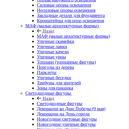
Силовые опоры освещения
Несиловые опоры освещения
Закладные детали для фундамента
Кронштейны для опор освещения
МАФ (малые архитектурные формы)
Назад
МАФ (малые архитектурные формы)
Уличные скамейки
Уличные лавки
Уличные качели
Уличные урны
Топиари (топиарные фигуры)
Перголы из дерева
Парклеты
Уличные беседки
Трибуны для зрителей
Зоны для пикника
Светодиодные фигуры
Назад
Светодиодные фигуры
Декорации ко Дню Победы (9 мая)
Декорации на День города
Новогодние световые фигуры
Новогодние уличные фигуры