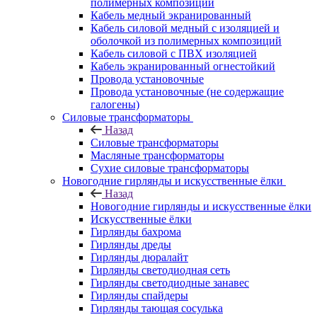
полимерных композиций
Кабель медный экранированный
Кабель силовой медный с изоляцией и
оболочкой из полимерных композиций
Кабель силовой с ПВХ изоляцией
Кабель экранированный огнестойкий
Провода установочные
Провода установочные (не содержащие
галогены)
Силовые трансформаторы
Назад
Силовые трансформаторы
Масляные трансформаторы
Сухие силовые трансформаторы
Новогодние гирлянды и искусственные ёлки
Назад
Новогодние гирлянды и искусственные ёлки
Искусственные ёлки
Гирлянды бахрома
Гирлянды дреды
Гирлянды дюралайт
Гирлянды светодиодная сеть
Гирлянды светодиодные занавес
Гирлянды спайдеры
Гирлянды тающая сосулька