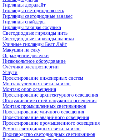
Гирлянды дюралайт
Гирлянды светодиодная сеть
Гирлянды светодиодные занавес
Гирлянды спайдеры
Гирлянды тающая сосулька
Светодиодные гирлянды нить
Светодиодные гирлянды шарики
Уличные гирлянды Белт-Лайт
Макушки на елку
Ограждение для елки
Низковольтное оборудование
Счётчики электроэнергии
Услуги
Проектирование инженерных систем
Монтаж уличных светильников
Монтаж опор освещения
Проектирование архитектурного освещения
Обслуживание сетей наружного освещения
Монтаж промышленных светильников
Проектирование уличного освещения
Проектирование аварийного освещения
Проектирование промышленного освещения
Ремонт светодиодных светильников
Производство светодиодных светильников
Ремонт уличного освещения