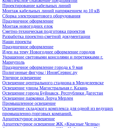
Комплексное снабжение предприятий
Проектирование кабельных линий
Монтаж кабельных линий напряжением до 10 кВ
Сборка электрощитового оборудования
Праздничное оформление
Монтаж новогодних елок
Сметно-техническая подготовка проектов
Разработка проектно-сметной документации
Наши проекты
Праздничное оформление
Идеи на тему Новогоднее оформление городов
Украшение световыми консолями и перетяжками г.
Мариуполь
Праздничное оформление города к 9 мая
Полигонные фигуры | ИновСервис.ру
Уличное освещение
Освещение центрального стадиона в Менделеевске
Освещение улицы Магистральная г. Казань
Освещение города Буйнакск, Республики Дагестан
Освещение парковки Леруа Мерлен
Промышленное освещение
Освещение складского комплекса для одной из ведущих
промышленно-торговых компаний.
Архитектурное освещение
Архитектурное освещение ЖК «Красные Челны»