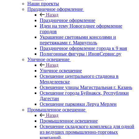
Наши проекты
Праздничное оформление
Назад
Праздничное оформление
Идеи на тему Новогоднее оформление
городов
Украшение световыми консолями и
перетяжками г. Мариуполь
Праздничное оформление города к 9 мая
Полигонные фигуры | ИновСервис.ру
Уличное освещение
Назад
Уличное освещение
Освещение центрального стадиона в
Менделеевске
Освещение улицы Магистральная г. Казань
Освещение города Буйнакск, Республики
Дагестан
Освещение парковки Леруа Мерлен
Промышленное освещение
Назад
Промышленное освещение
Освещение складского комплекса для одной
из ведущих промышленно-торговых
компаний.