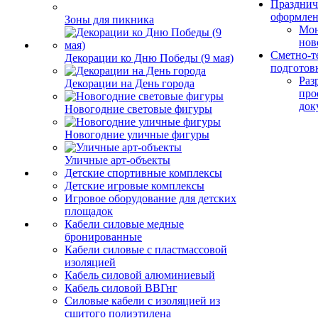
Празднич
оформле
Зоны для пикника
Мо
нов
Сметно-т
Декорации ко Дню Победы (9 мая)
подготов
Раз
Декорации на День города
про
док
Новогодние световые фигуры
Новогодние уличные фигуры
Уличные арт-объекты
Детские спортивные комплексы
Детские игровые комплексы
Игровое оборудование для детских
площадок
Кабели силовые медные
бронированные
Кабели силовые с пластмассовой
изоляцией
Кабель силовой алюминиевый
Кабель силовой ВВГнг
Силовые кабели с изоляцией из
сшитого полиэтилена