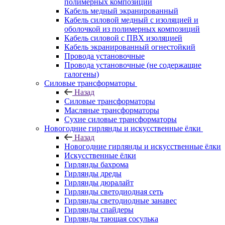
полимерных композиций
Кабель медный экранированный
Кабель силовой медный с изоляцией и
оболочкой из полимерных композиций
Кабель силовой с ПВХ изоляцией
Кабель экранированный огнестойкий
Провода установочные
Провода установочные (не содержащие
галогены)
Силовые трансформаторы
Назад
Силовые трансформаторы
Масляные трансформаторы
Сухие силовые трансформаторы
Новогодние гирлянды и искусственные ёлки
Назад
Новогодние гирлянды и искусственные ёлки
Искусственные ёлки
Гирлянды бахрома
Гирлянды дреды
Гирлянды дюралайт
Гирлянды светодиодная сеть
Гирлянды светодиодные занавес
Гирлянды спайдеры
Гирлянды тающая сосулька