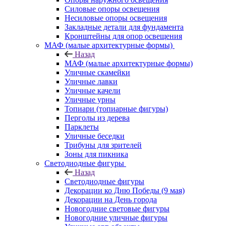
Силовые опоры освещения
Несиловые опоры освещения
Закладные детали для фундамента
Кронштейны для опор освещения
МАФ (малые архитектурные формы)
Назад
МАФ (малые архитектурные формы)
Уличные скамейки
Уличные лавки
Уличные качели
Уличные урны
Топиари (топиарные фигуры)
Перголы из дерева
Парклеты
Уличные беседки
Трибуны для зрителей
Зоны для пикника
Светодиодные фигуры
Назад
Светодиодные фигуры
Декорации ко Дню Победы (9 мая)
Декорации на День города
Новогодние световые фигуры
Новогодние уличные фигуры