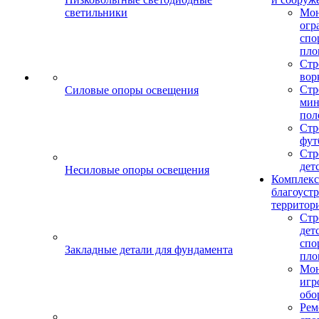
светильники
Мо
огр
спо
пло
Стр
вор
Стр
Силовые опоры освещения
мин
пол
Стр
фут
Стр
дет
Несиловые опоры освещения
Комплекс
благоуст
территор
Стр
дет
спо
Закладные детали для фундамента
пло
Мон
игр
обо
Рем