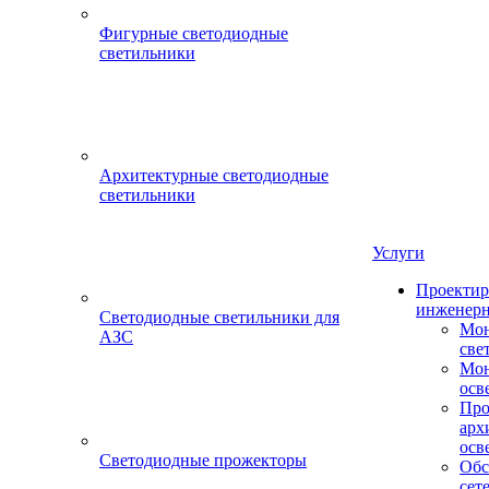
Фигурные светодиодные
светильники
Архитектурные светодиодные
светильники
Услуги
Проектир
инженерн
Светодиодные светильники для
Мон
АЗС
све
Мон
осв
Про
арх
осв
Светодиодные прожекторы
Обс
сет