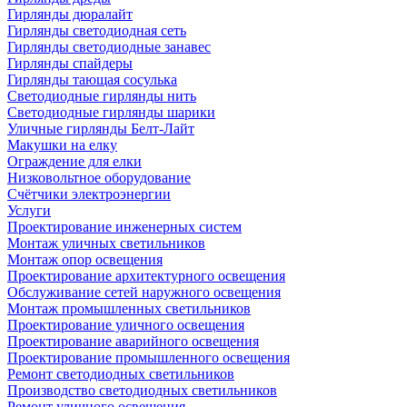
Гирлянды дюралайт
Гирлянды светодиодная сеть
Гирлянды светодиодные занавес
Гирлянды спайдеры
Гирлянды тающая сосулька
Светодиодные гирлянды нить
Светодиодные гирлянды шарики
Уличные гирлянды Белт-Лайт
Макушки на елку
Ограждение для елки
Низковольтное оборудование
Счётчики электроэнергии
Услуги
Проектирование инженерных систем
Монтаж уличных светильников
Монтаж опор освещения
Проектирование архитектурного освещения
Обслуживание сетей наружного освещения
Монтаж промышленных светильников
Проектирование уличного освещения
Проектирование аварийного освещения
Проектирование промышленного освещения
Ремонт светодиодных светильников
Производство светодиодных светильников
Ремонт уличного освещения