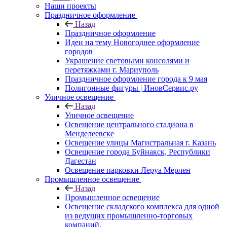
Наши проекты
Праздничное оформление
Назад
Праздничное оформление
Идеи на тему Новогоднее оформление
городов
Украшение световыми консолями и
перетяжками г. Мариуполь
Праздничное оформление города к 9 мая
Полигонные фигуры | ИновСервис.ру
Уличное освещение
Назад
Уличное освещение
Освещение центрального стадиона в
Менделеевске
Освещение улицы Магистральная г. Казань
Освещение города Буйнакск, Республики
Дагестан
Освещение парковки Леруа Мерлен
Промышленное освещение
Назад
Промышленное освещение
Освещение складского комплекса для одной
из ведущих промышленно-торговых
компаний.