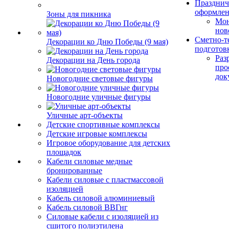
Празднич
оформле
Зоны для пикника
Мо
нов
Сметно-т
Декорации ко Дню Победы (9 мая)
подготов
Раз
Декорации на День города
про
док
Новогодние световые фигуры
Новогодние уличные фигуры
Уличные арт-объекты
Детские спортивные комплексы
Детские игровые комплексы
Игровое оборудование для детских
площадок
Кабели силовые медные
бронированные
Кабели силовые с пластмассовой
изоляцией
Кабель силовой алюминиевый
Кабель силовой ВВГнг
Силовые кабели с изоляцией из
сшитого полиэтилена