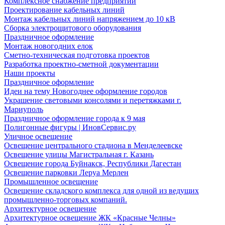
Комплексное снабжение предприятий
Проектирование кабельных линий
Монтаж кабельных линий напряжением до 10 кВ
Сборка электрощитового оборудования
Праздничное оформление
Монтаж новогодних елок
Сметно-техническая подготовка проектов
Разработка проектно-сметной документации
Наши проекты
Праздничное оформление
Идеи на тему Новогоднее оформление городов
Украшение световыми консолями и перетяжками г.
Мариуполь
Праздничное оформление города к 9 мая
Полигонные фигуры | ИновСервис.ру
Уличное освещение
Освещение центрального стадиона в Менделеевске
Освещение улицы Магистральная г. Казань
Освещение города Буйнакск, Республики Дагестан
Освещение парковки Леруа Мерлен
Промышленное освещение
Освещение складского комплекса для одной из ведущих
промышленно-торговых компаний.
Архитектурное освещение
Архитектурное освещение ЖК «Красные Челны»