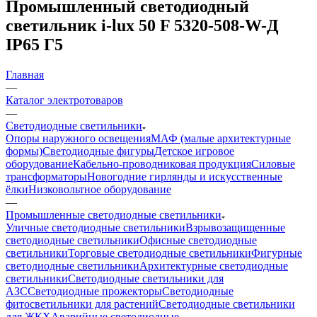
Промышленный светодиодный
светильник i-lux 50 F 5320-508-W-Д
IP65 Г5
Главная
—
Каталог электротоваров
—
Светодиодные светильники
Опоры наружного освещения
МАФ (малые архитектурные
формы)
Светодиодные фигуры
Детское игровое
оборудование
Кабельно-проводниковая продукция
Силовые
трансформаторы
Новогодние гирлянды и искусственные
ёлки
Низковольтное оборудование
—
Промышленные светодиодные светильники
Уличные светодиодные светильники
Взрывозащищенные
светодиодные светильники
Офисные светодиодные
светильники
Торговые светодиодные светильники
Фигурные
светодиодные светильники
Архитектурные светодиодные
светильники
Светодиодные светильники для
АЗС
Светодиодные прожекторы
Светодиодные
фитосветильники для растений
Светодиодные светильники
для ЖКХ
Аварийные светодиодные