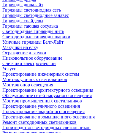
Гирлянды дюралайт
Гирлянды светодиодная сеть
Гирлянды светодиодные занавес
Гирлянды спайдеры
Гирлянды тающая сосулька
Светодиодные гирлянды нить
Светодиодные гирлянды шарики
Уличные гирлянды Белт-Лайт
Макушки на елку
Ограждение для елки
Низковольтное оборудование
Счётчики электроэнергии
Услуги
Проектирование инженерных систем
Монтаж уличных светильников
Монтаж опор освещения
Проектирование архитектурного освещения
Обслуживание сетей наружного освещения
Монтаж промышленных светильников
Проектирование уличного освещения
Проектирование аварийного освещения
Проектирование промышленного освещения
Ремонт светодиодных светильников
Производство светодиодных светильников
Ремонт уличного освещения