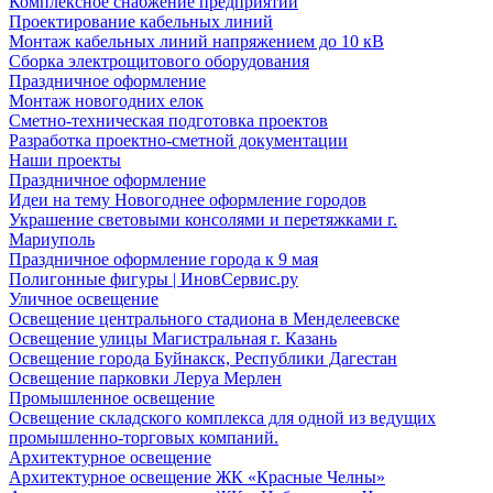
Комплексное снабжение предприятий
Проектирование кабельных линий
Монтаж кабельных линий напряжением до 10 кВ
Сборка электрощитового оборудования
Праздничное оформление
Монтаж новогодних елок
Сметно-техническая подготовка проектов
Разработка проектно-сметной документации
Наши проекты
Праздничное оформление
Идеи на тему Новогоднее оформление городов
Украшение световыми консолями и перетяжками г.
Мариуполь
Праздничное оформление города к 9 мая
Полигонные фигуры | ИновСервис.ру
Уличное освещение
Освещение центрального стадиона в Менделеевске
Освещение улицы Магистральная г. Казань
Освещение города Буйнакск, Республики Дагестан
Освещение парковки Леруа Мерлен
Промышленное освещение
Освещение складского комплекса для одной из ведущих
промышленно-торговых компаний.
Архитектурное освещение
Архитектурное освещение ЖК «Красные Челны»