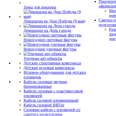
Празднич
оформле
Зоны для пикника
Мо
нов
Сметно-т
Декорации ко Дню Победы (9 мая)
подготов
Раз
Декорации на День города
про
док
Новогодние световые фигуры
Новогодние уличные фигуры
Уличные арт-объекты
Детские спортивные комплексы
Детские игровые комплексы
Игровое оборудование для детских
площадок
Кабели силовые медные
бронированные
Кабели силовые с пластмассовой
изоляцией
Кабель силовой алюминиевый
Кабель силовой ВВГнг
Силовые кабели с изоляцией из
сшитого полиэтилена