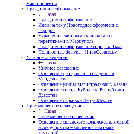
Наши проекты
Праздничное оформление
Назад
Праздничное оформление
Идеи на тему Новогоднее оформление
городов
Украшение световыми консолями и
перетяжками г. Мариуполь
Праздничное оформление города к 9 мая
Полигонные фигуры | ИновСервис.ру
Уличное освещение
Назад
Уличное освещение
Освещение центрального стадиона в
Менделеевске
Освещение улицы Магистральная г. Казань
Освещение города Буйнакск, Республики
Дагестан
Освещение парковки Леруа Мерлен
Промышленное освещение
Назад
Промышленное освещение
Освещение складского комплекса для одной
из ведущих промышленно-торговых
компаний.