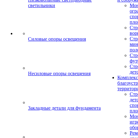
светильники
Мо
огр
спо
пло
Стр
вор
Стр
Силовые опоры освещения
мин
пол
Стр
фут
Стр
дет
Несиловые опоры освещения
Комплекс
благоуст
территор
Стр
дет
спо
Закладные детали для фундамента
пло
Мон
игр
обо
Рем