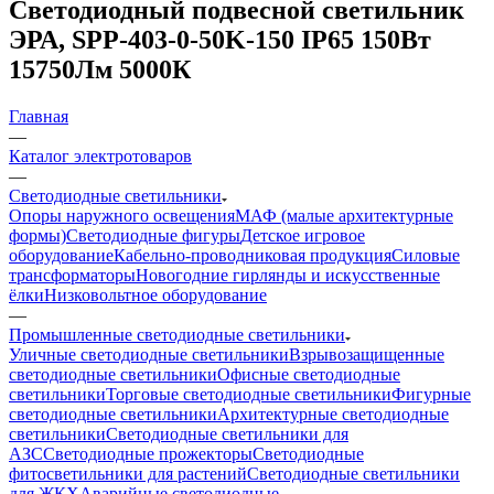
Светодиодный подвесной светильник
ЭРА, SPP-403-0-50K-150 IP65 150Вт
15750Лм 5000К
Главная
—
Каталог электротоваров
—
Светодиодные светильники
Опоры наружного освещения
МАФ (малые архитектурные
формы)
Светодиодные фигуры
Детское игровое
оборудование
Кабельно-проводниковая продукция
Силовые
трансформаторы
Новогодние гирлянды и искусственные
ёлки
Низковольтное оборудование
—
Промышленные светодиодные светильники
Уличные светодиодные светильники
Взрывозащищенные
светодиодные светильники
Офисные светодиодные
светильники
Торговые светодиодные светильники
Фигурные
светодиодные светильники
Архитектурные светодиодные
светильники
Светодиодные светильники для
АЗС
Светодиодные прожекторы
Светодиодные
фитосветильники для растений
Светодиодные светильники
для ЖКХ
Аварийные светодиодные