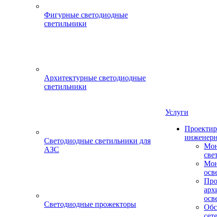
Фигурные светодиодные
светильники
Архитектурные светодиодные
светильники
Услуги
Проектир
инженерн
Светодиодные светильники для
Мон
АЗС
све
Мон
осв
Про
арх
осв
Светодиодные прожекторы
Обс
сет