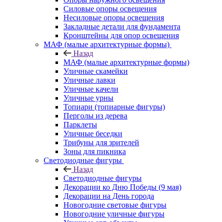
Силовые опоры освещения
Несиловые опоры освещения
Закладные детали для фундамента
Кронштейны для опор освещения
МАФ (малые архитектурные формы)
Назад
МАФ (малые архитектурные формы)
Уличные скамейки
Уличные лавки
Уличные качели
Уличные урны
Топиари (топиарные фигуры)
Перголы из дерева
Парклеты
Уличные беседки
Трибуны для зрителей
Зоны для пикника
Светодиодные фигуры
Назад
Светодиодные фигуры
Декорации ко Дню Победы (9 мая)
Декорации на День города
Новогодние световые фигуры
Новогодние уличные фигуры