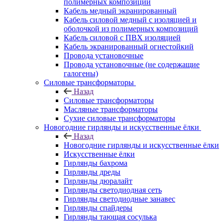
полимерных композиций
Кабель медный экранированный
Кабель силовой медный с изоляцией и
оболочкой из полимерных композиций
Кабель силовой с ПВХ изоляцией
Кабель экранированный огнестойкий
Провода установочные
Провода установочные (не содержащие
галогены)
Силовые трансформаторы
Назад
Силовые трансформаторы
Масляные трансформаторы
Сухие силовые трансформаторы
Новогодние гирлянды и искусственные ёлки
Назад
Новогодние гирлянды и искусственные ёлки
Искусственные ёлки
Гирлянды бахрома
Гирлянды дреды
Гирлянды дюралайт
Гирлянды светодиодная сеть
Гирлянды светодиодные занавес
Гирлянды спайдеры
Гирлянды тающая сосулька