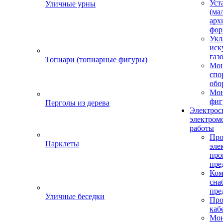
Уст
Уличные урны
(ма
арх
фор
Укл
иск
газ
Топиари (топиарные фигуры)
Мо
спо
обо
Мон
фиг
Перголы из дерева
Электрос
электром
работы
Про
Парклеты
эле
пр
пре
Ком
сна
пре
Уличные беседки
Про
каб
Мо