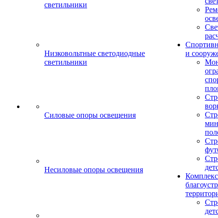
све
светильники
Рем
осв
Све
рас
Спортив
Низковольтные светодиодные
и сооруж
светильники
Мо
огр
спо
пло
Стр
вор
Стр
Силовые опоры освещения
мин
пол
Стр
фут
Стр
дет
Несиловые опоры освещения
Комплекс
благоуст
территор
Стр
дет