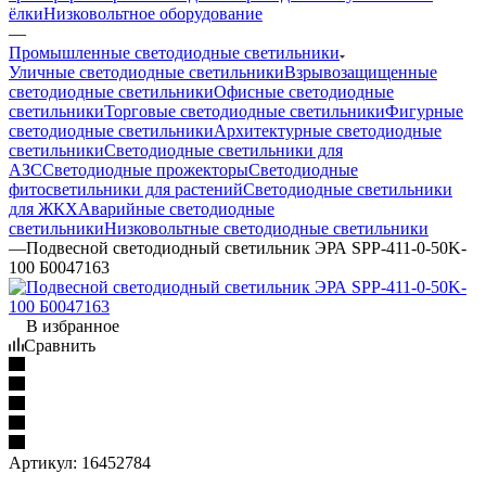
ёлки
Низковольтное оборудование
—
Промышленные светодиодные светильники
Уличные светодиодные светильники
Взрывозащищенные
светодиодные светильники
Офисные светодиодные
светильники
Торговые светодиодные светильники
Фигурные
светодиодные светильники
Архитектурные светодиодные
светильники
Светодиодные светильники для
АЗС
Светодиодные прожекторы
Светодиодные
фитосветильники для растений
Светодиодные светильники
для ЖКХ
Аварийные светодиодные
светильники
Низковольтные светодиодные светильники
—
Подвесной светодиодный светильник ЭРА SPP-411-0-50K-
100 Б0047163
В избранное
Сравнить
Артикул:
16452784