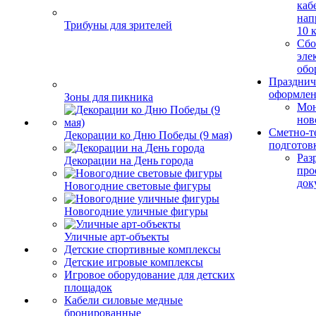
каб
нап
Трибуны для зрителей
10 
Сбо
эле
обо
Празднич
оформле
Зоны для пикника
Мо
нов
Сметно-т
Декорации ко Дню Победы (9 мая)
подготов
Раз
Декорации на День города
про
док
Новогодние световые фигуры
Новогодние уличные фигуры
Уличные арт-объекты
Детские спортивные комплексы
Детские игровые комплексы
Игровое оборудование для детских
площадок
Кабели силовые медные
бронированные