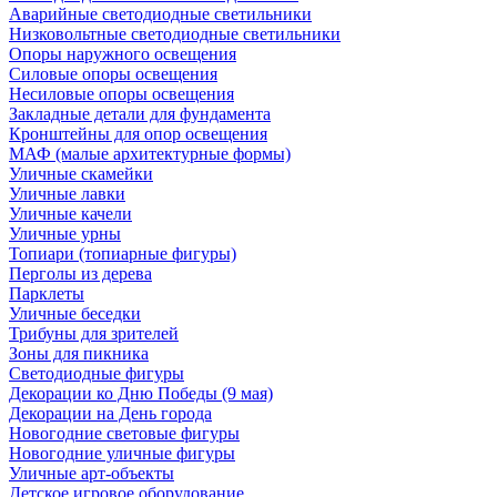
Аварийные светодиодные светильники
Низковольтные светодиодные светильники
Опоры наружного освещения
Силовые опоры освещения
Несиловые опоры освещения
Закладные детали для фундамента
Кронштейны для опор освещения
МАФ (малые архитектурные формы)
Уличные скамейки
Уличные лавки
Уличные качели
Уличные урны
Топиари (топиарные фигуры)
Перголы из дерева
Парклеты
Уличные беседки
Трибуны для зрителей
Зоны для пикника
Светодиодные фигуры
Декорации ко Дню Победы (9 мая)
Декорации на День города
Новогодние световые фигуры
Новогодние уличные фигуры
Уличные арт-объекты
Детское игровое оборудование