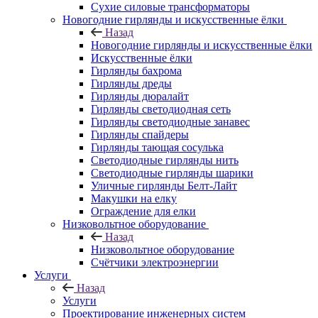
Сухие силовые трансформаторы
Новогодние гирлянды и искусственные ёлки
Назад
Новогодние гирлянды и искусственные ёлки
Искусственные ёлки
Гирлянды бахрома
Гирлянды дреды
Гирлянды дюралайт
Гирлянды светодиодная сеть
Гирлянды светодиодные занавес
Гирлянды спайдеры
Гирлянды тающая сосулька
Светодиодные гирлянды нить
Светодиодные гирлянды шарики
Уличные гирлянды Белт-Лайт
Макушки на елку
Ограждение для елки
Низковольтное оборудование
Назад
Низковольтное оборудование
Счётчики электроэнергии
Услуги
Назад
Услуги
Проектирование инженерных систем