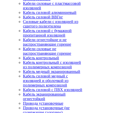
Кабели силовые с пластмассовой
изоляцией
Кабель силовой алюминиевый
Кабель силовой ВВГнг
Силовые кабели с изоляцией из
сшитого полиэтилена
Кабель силовой с бумажной
пропитанной изоляцией
Кабели огнестойкие и не
распространяющие горение
Кабели силовые не
распространяющие горение
Кабель контрольный
Кабель контрольный с изоляцией
из полимерных композиций
Кабель медный экранированный
Кабель силовой медный с
изоляцией и оболочкой из
полимерных композиций
Кабель силовой с ПВХ изоляцией
Кабель экранированный
огнестойкий
Провода установочные
Провода установочные (не
содержащие галогены)