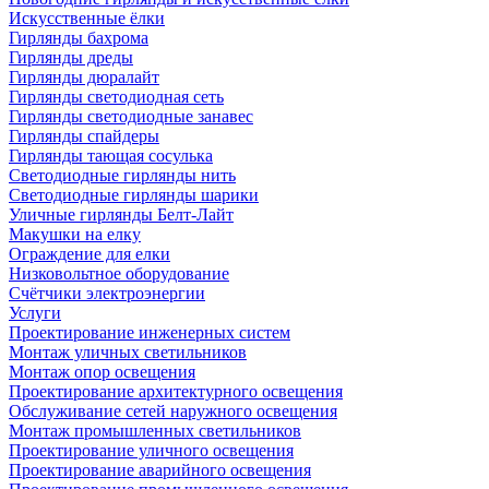
Искусственные ёлки
Гирлянды бахрома
Гирлянды дреды
Гирлянды дюралайт
Гирлянды светодиодная сеть
Гирлянды светодиодные занавес
Гирлянды спайдеры
Гирлянды тающая сосулька
Светодиодные гирлянды нить
Светодиодные гирлянды шарики
Уличные гирлянды Белт-Лайт
Макушки на елку
Ограждение для елки
Низковольтное оборудование
Счётчики электроэнергии
Услуги
Проектирование инженерных систем
Монтаж уличных светильников
Монтаж опор освещения
Проектирование архитектурного освещения
Обслуживание сетей наружного освещения
Монтаж промышленных светильников
Проектирование уличного освещения
Проектирование аварийного освещения