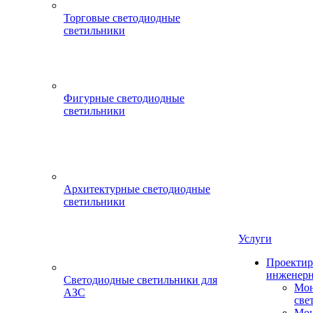
Торговые светодиодные
светильники
Фигурные светодиодные
светильники
Архитектурные светодиодные
светильники
Услуги
Проектир
инженерн
Светодиодные светильники для
Мон
АЗС
све
Мон