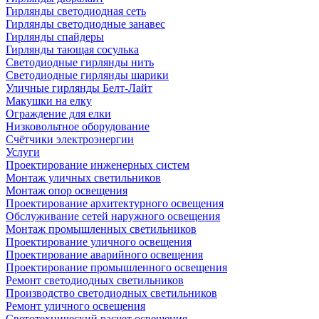
Гирлянды светодиодная сеть
Гирлянды светодиодные занавес
Гирлянды спайдеры
Гирлянды тающая сосулька
Светодиодные гирлянды нить
Светодиодные гирлянды шарики
Уличные гирлянды Белт-Лайт
Макушки на елку
Ограждение для елки
Низковольтное оборудование
Счётчики электроэнергии
Услуги
Проектирование инженерных систем
Монтаж уличных светильников
Монтаж опор освещения
Проектирование архитектурного освещения
Обслуживание сетей наружного освещения
Монтаж промышленных светильников
Проектирование уличного освещения
Проектирование аварийного освещения
Проектирование промышленного освещения
Ремонт светодиодных светильников
Производство светодиодных светильников
Ремонт уличного освещения
Светотехнический расчет освещения