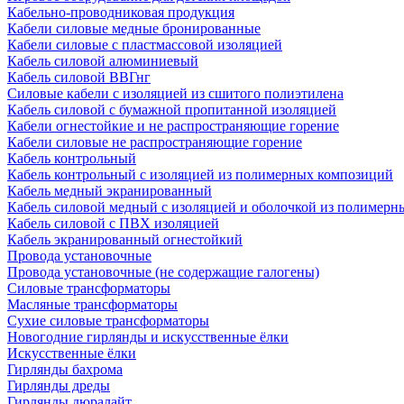
Кабельно-проводниковая продукция
Кабели силовые медные бронированные
Кабели силовые с пластмассовой изоляцией
Кабель силовой алюминиевый
Кабель силовой ВВГнг
Силовые кабели с изоляцией из сшитого полиэтилена
Кабель силовой с бумажной пропитанной изоляцией
Кабели огнестойкие и не распространяющие горение
Кабели силовые не распространяющие горение
Кабель контрольный
Кабель контрольный с изоляцией из полимерных композиций
Кабель медный экранированный
Кабель силовой медный с изоляцией и оболочкой из полимер
Кабель силовой с ПВХ изоляцией
Кабель экранированный огнестойкий
Провода установочные
Провода установочные (не содержащие галогены)
Силовые трансформаторы
Масляные трансформаторы
Сухие силовые трансформаторы
Новогодние гирлянды и искусственные ёлки
Искусственные ёлки
Гирлянды бахрома
Гирлянды дреды
Гирлянды дюралайт