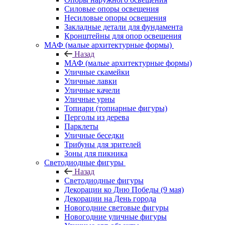
Силовые опоры освещения
Несиловые опоры освещения
Закладные детали для фундамента
Кронштейны для опор освещения
МАФ (малые архитектурные формы)
Назад
МАФ (малые архитектурные формы)
Уличные скамейки
Уличные лавки
Уличные качели
Уличные урны
Топиари (топиарные фигуры)
Перголы из дерева
Парклеты
Уличные беседки
Трибуны для зрителей
Зоны для пикника
Светодиодные фигуры
Назад
Светодиодные фигуры
Декорации ко Дню Победы (9 мая)
Декорации на День города
Новогодние световые фигуры
Новогодние уличные фигуры