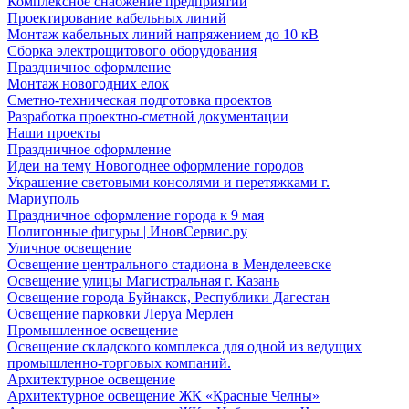
Комплексное снабжение предприятий
Проектирование кабельных линий
Монтаж кабельных линий напряжением до 10 кВ
Сборка электрощитового оборудования
Праздничное оформление
Монтаж новогодних елок
Сметно-техническая подготовка проектов
Разработка проектно-сметной документации
Наши проекты
Праздничное оформление
Идеи на тему Новогоднее оформление городов
Украшение световыми консолями и перетяжками г.
Мариуполь
Праздничное оформление города к 9 мая
Полигонные фигуры | ИновСервис.ру
Уличное освещение
Освещение центрального стадиона в Менделеевске
Освещение улицы Магистральная г. Казань
Освещение города Буйнакск, Республики Дагестан
Освещение парковки Леруа Мерлен
Промышленное освещение
Освещение складского комплекса для одной из ведущих
промышленно-торговых компаний.
Архитектурное освещение
Архитектурное освещение ЖК «Красные Челны»