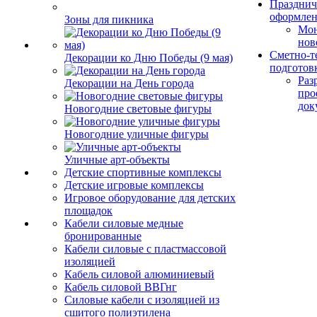
Празднич
оформле
Зоны для пикника
Мо
нов
Сметно-т
Декорации ко Дню Победы (9 мая)
подготов
Раз
Декорации на День города
про
док
Новогодние световые фигуры
Новогодние уличные фигуры
Уличные арт-объекты
Детские спортивные комплексы
Детские игровые комплексы
Игровое оборудование для детских
площадок
Кабели силовые медные
бронированные
Кабели силовые с пластмассовой
изоляцией
Кабель силовой алюминиевый
Кабель силовой ВВГнг
Силовые кабели с изоляцией из
сшитого полиэтилена