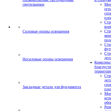
светильники
Мо
огр
спо
пло
Стр
вор
Стр
Силовые опоры освещения
мин
пол
Стр
фут
Стр
дет
Несиловые опоры освещения
Комплекс
благоуст
территор
Стр
дет
спо
Закладные детали для фундамента
пло
Мон
игр
обо
Рем