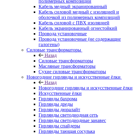
полимерных композиций
Кабель медный экранированный
Кабель силовой медный с изоляцией и
оболочкой из полимерных композиций
Кабель силовой с ПВХ изоляцией
Кабель экранированный огнестойкий
Провода установочные
Провода установочные (не содержащие
галогены)
Силовые трансформаторы
Назад
Силовые трансформаторы
Масляные трансформаторы
Сухие силовые трансформаторы
Новогодние гирлянды и искусственные ёлки
Назад
Новогодние гирлянды и искусственные ёлки
Искусственные ёлки
Гирлянды бахрома
Гирлянды дреды
Гирлянды дюралайт
Гирлянды светодиодная сеть
Гирлянды светодиодные занавес
Гирлянды спайдеры
Гирлянды тающая сосулька