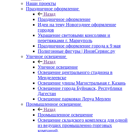
Наши проекты
Праздничное оформление
Назад
Праздничное оформление
Идеи на тему Новогоднее оформление
городов
Украшение световыми консолями и
перетяжками г. Мариуполь
Праздничное оформление города к 9 мая
Полигонные фигуры | ИновСервис.ру
Уличное освещение
Назад
Уличное освещение
Освещение центрального стадиона в
Менделеевске
Освещение улицы Магистральная г. Казань
Освещение города Буйнакск, Республики
Дагестан
Освещение парковки Леруа Мерлен
Промышленное освещение
Назад
Промышленное освещение
Освещение складского комплекса для одной
из ведущих промышленно-торговых
компаний.