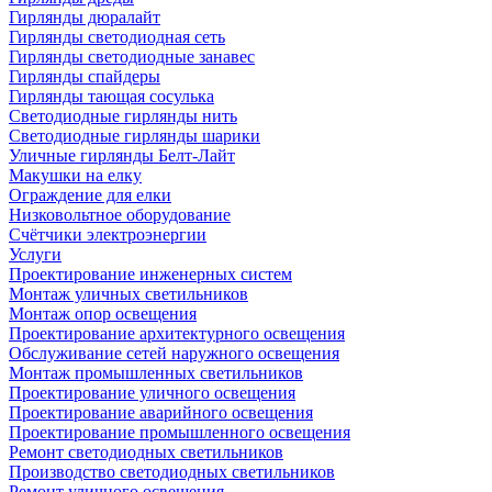
Гирлянды дюралайт
Гирлянды светодиодная сеть
Гирлянды светодиодные занавес
Гирлянды спайдеры
Гирлянды тающая сосулька
Светодиодные гирлянды нить
Светодиодные гирлянды шарики
Уличные гирлянды Белт-Лайт
Макушки на елку
Ограждение для елки
Низковольтное оборудование
Счётчики электроэнергии
Услуги
Проектирование инженерных систем
Монтаж уличных светильников
Монтаж опор освещения
Проектирование архитектурного освещения
Обслуживание сетей наружного освещения
Монтаж промышленных светильников
Проектирование уличного освещения
Проектирование аварийного освещения
Проектирование промышленного освещения
Ремонт светодиодных светильников
Производство светодиодных светильников
Ремонт уличного освещения