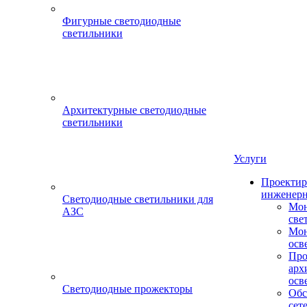
Фигурные светодиодные
светильники
Архитектурные светодиодные
светильники
Услуги
Проектир
инженерн
Светодиодные светильники для
Мон
АЗС
све
Мон
осв
Про
арх
осв
Светодиодные прожекторы
Обс
сет