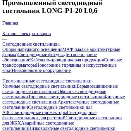
Промышленный светодиодный
светильник LONG-P1-20 L0,6
Главная
—
Каталог электротоваров
—
Светодиодные светильники
Опоры наружного освещения
МАФ (малые архитектурные
формы)
Светодиодные фигуры
Детское игровое
оборудование
Кабельно-проводниковая продукция
Силовые
трансформаторы
Новогодние гирлянды и искусственные
ёлки
Низковольтное оборудование
—
Промышленные светодиодные светильники
Уличные светодиодные светильники
Взрывозащищенные
светодиодные светильники
Офисные светодиодные
светильники
Торговые светодиодные светильники
Фигурные
светодиодные светильники
Архитектурные светодиодные
светильники
Светодиодные светильники для
АЗС
Светодиодные прожекторы
Светодиодные
фитосветильники для растений
Светодиодные светильники
для ЖКХ
Аварийные светодиодные
светильники
Низковольтные светодиодные светильники