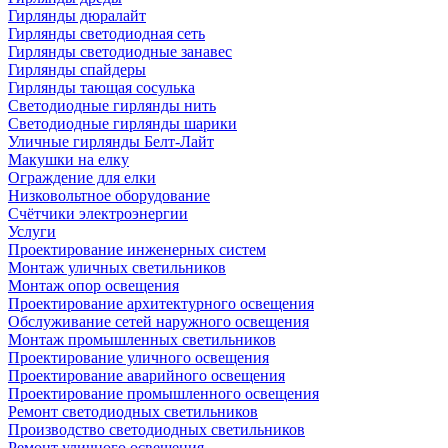
Гирлянды дюралайт
Гирлянды светодиодная сеть
Гирлянды светодиодные занавес
Гирлянды спайдеры
Гирлянды тающая сосулька
Светодиодные гирлянды нить
Светодиодные гирлянды шарики
Уличные гирлянды Белт-Лайт
Макушки на елку
Ограждение для елки
Низковольтное оборудование
Счётчики электроэнергии
Услуги
Проектирование инженерных систем
Монтаж уличных светильников
Монтаж опор освещения
Проектирование архитектурного освещения
Обслуживание сетей наружного освещения
Монтаж промышленных светильников
Проектирование уличного освещения
Проектирование аварийного освещения
Проектирование промышленного освещения
Ремонт светодиодных светильников
Производство светодиодных светильников
Ремонт уличного освещения