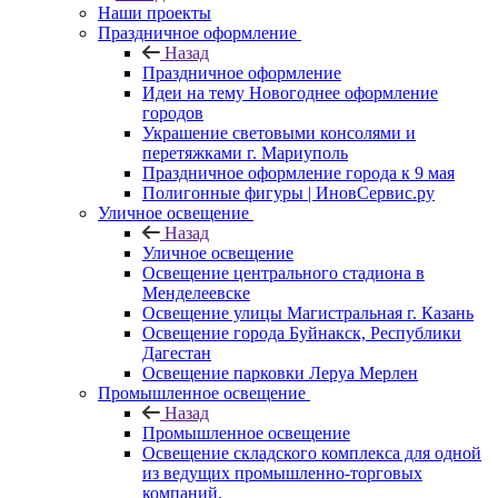
Наши проекты
Праздничное оформление
Назад
Праздничное оформление
Идеи на тему Новогоднее оформление
городов
Украшение световыми консолями и
перетяжками г. Мариуполь
Праздничное оформление города к 9 мая
Полигонные фигуры | ИновСервис.ру
Уличное освещение
Назад
Уличное освещение
Освещение центрального стадиона в
Менделеевске
Освещение улицы Магистральная г. Казань
Освещение города Буйнакск, Республики
Дагестан
Освещение парковки Леруа Мерлен
Промышленное освещение
Назад
Промышленное освещение
Освещение складского комплекса для одной
из ведущих промышленно-торговых
компаний.