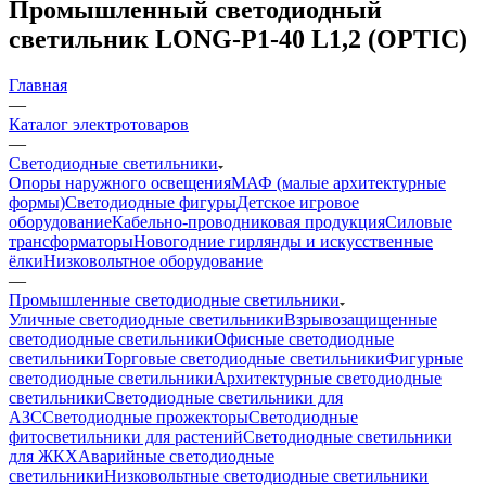
Промышленный светодиодный
светильник LONG-P1-40 L1,2 (OPTIC)
Главная
—
Каталог электротоваров
—
Светодиодные светильники
Опоры наружного освещения
МАФ (малые архитектурные
формы)
Светодиодные фигуры
Детское игровое
оборудование
Кабельно-проводниковая продукция
Силовые
трансформаторы
Новогодние гирлянды и искусственные
ёлки
Низковольтное оборудование
—
Промышленные светодиодные светильники
Уличные светодиодные светильники
Взрывозащищенные
светодиодные светильники
Офисные светодиодные
светильники
Торговые светодиодные светильники
Фигурные
светодиодные светильники
Архитектурные светодиодные
светильники
Светодиодные светильники для
АЗС
Светодиодные прожекторы
Светодиодные
фитосветильники для растений
Светодиодные светильники
для ЖКХ
Аварийные светодиодные
светильники
Низковольтные светодиодные светильники