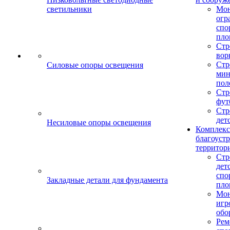
светильники
Мо
огр
спо
пло
Стр
вор
Стр
Силовые опоры освещения
мин
пол
Стр
фут
Стр
дет
Несиловые опоры освещения
Комплекс
благоуст
территор
Стр
дет
спо
Закладные детали для фундамента
пло
Мон
игр
обо
Рем