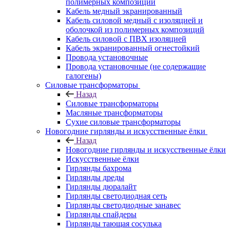
полимерных композиций
Кабель медный экранированный
Кабель силовой медный с изоляцией и
оболочкой из полимерных композиций
Кабель силовой с ПВХ изоляцией
Кабель экранированный огнестойкий
Провода установочные
Провода установочные (не содержащие
галогены)
Силовые трансформаторы
Назад
Силовые трансформаторы
Масляные трансформаторы
Сухие силовые трансформаторы
Новогодние гирлянды и искусственные ёлки
Назад
Новогодние гирлянды и искусственные ёлки
Искусственные ёлки
Гирлянды бахрома
Гирлянды дреды
Гирлянды дюралайт
Гирлянды светодиодная сеть
Гирлянды светодиодные занавес
Гирлянды спайдеры
Гирлянды тающая сосулька