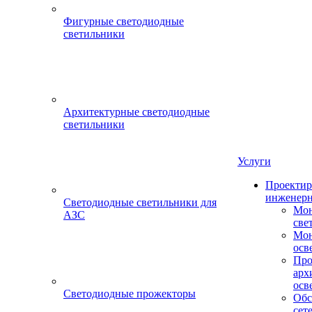
Фигурные светодиодные
светильники
Архитектурные светодиодные
светильники
Услуги
Проектир
инженерн
Светодиодные светильники для
Мон
АЗС
све
Мон
осв
Про
арх
осв
Светодиодные прожекторы
Обс
сет