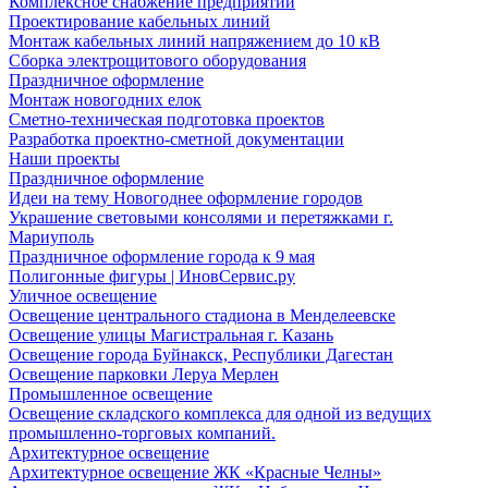
Комплексное снабжение предприятий
Проектирование кабельных линий
Монтаж кабельных линий напряжением до 10 кВ
Сборка электрощитового оборудования
Праздничное оформление
Монтаж новогодних елок
Сметно-техническая подготовка проектов
Разработка проектно-сметной документации
Наши проекты
Праздничное оформление
Идеи на тему Новогоднее оформление городов
Украшение световыми консолями и перетяжками г.
Мариуполь
Праздничное оформление города к 9 мая
Полигонные фигуры | ИновСервис.ру
Уличное освещение
Освещение центрального стадиона в Менделеевске
Освещение улицы Магистральная г. Казань
Освещение города Буйнакск, Республики Дагестан
Освещение парковки Леруа Мерлен
Промышленное освещение
Освещение складского комплекса для одной из ведущих
промышленно-торговых компаний.
Архитектурное освещение
Архитектурное освещение ЖК «Красные Челны»