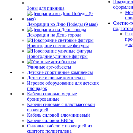
Празднич
оформле
Зоны для пикника
Мо
нов
Сметно-т
Декорации ко Дню Победы (9 мая)
подготов
Раз
Декорации на День города
про
док
Новогодние световые фигуры
Новогодние уличные фигуры
Уличные арт-объекты
Детские спортивные комплексы
Детские игровые комплексы
Игровое оборудование для детских
площадок
Кабели силовые медные
бронированные
Кабели силовые с пластмассовой
изоляцией
Кабель силовой алюминиевый
Кабель силовой ВВГнг
Силовые кабели с изоляцией из
сшитого полиэтилена