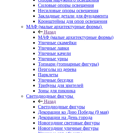
Силовые опоры освещения
Несиловые опоры освещения
Закладные детали для фундамента
Кронштейны для опор освещения
МАФ (малые архитектурные формы)
Назад
МАФ (малые архитектурные формы)
Уличные скамейки
Уличные лавки
Уличные качели
Уличные урны
Топиари (топиарные фигуры)
Перголы из дерева
Парклеты
Уличные беседки
Трибуны для зрителей
Зоны для пикника
Светодиодные фигуры
Назад
Светодиодные фигуры
Декорации ко Дню Победы (9 мая)
Декорации на День города
Новогодние световые фигуры
Новогодние уличные фигуры