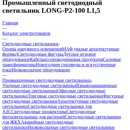
Промышленный светодиодный
светильник LONG-P2-100 L1,5
Главная
—
Каталог электротоваров
—
Светодиодные светильники
Опоры наружного освещения
МАФ (малые архитектурные
формы)
Светодиодные фигуры
Детское игровое
оборудование
Кабельно-проводниковая продукция
Силовые
трансформаторы
Новогодние гирлянды и искусственные
ёлки
Низковольтное оборудование
—
Промышленные светодиодные светильники
Уличные светодиодные светильники
Взрывозащищенные
светодиодные светильники
Офисные светодиодные
светильники
Торговые светодиодные светильники
Фигурные
светодиодные светильники
Архитектурные светодиодные
светильники
Светодиодные светильники для
АЗС
Светодиодные прожекторы
Светодиодные
фитосветильники для растений
Светодиодные светильники
для ЖКХ
Аварийные светодиодные
светильники
Низковольтные светодиодные светильники