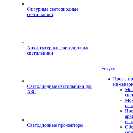
Фигурные светодиодные
светильники
Архитектурные светодиодные
светильники
Услуги
Проектир
инженерн
Светодиодные светильники для
Мон
АЗС
све
Мон
осв
Про
арх
осв
Светодиодные прожекторы
Обс
сет