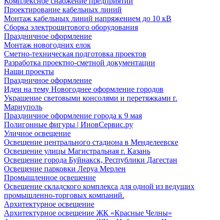
Комплексное снабжение предприятий
Проектирование кабельных линий
Монтаж кабельных линий напряжением до 10 кВ
Сборка электрощитового оборудования
Праздничное оформление
Монтаж новогодних елок
Сметно-техническая подготовка проектов
Разработка проектно-сметной документации
Наши проекты
Праздничное оформление
Идеи на тему Новогоднее оформление городов
Украшение световыми консолями и перетяжками г.
Мариуполь
Праздничное оформление города к 9 мая
Полигонные фигуры | ИновСервис.ру
Уличное освещение
Освещение центрального стадиона в Менделеевске
Освещение улицы Магистральная г. Казань
Освещение города Буйнакск, Республики Дагестан
Освещение парковки Леруа Мерлен
Промышленное освещение
Освещение складского комплекса для одной из ведущих
промышленно-торговых компаний.
Архитектурное освещение
Архитектурное освещение ЖК «Красные Челны»