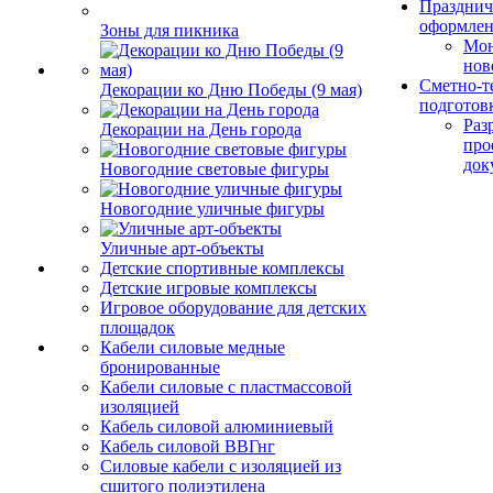
Празднич
оформле
Зоны для пикника
Мо
нов
Сметно-т
Декорации ко Дню Победы (9 мая)
подготов
Раз
Декорации на День города
про
док
Новогодние световые фигуры
Новогодние уличные фигуры
Уличные арт-объекты
Детские спортивные комплексы
Детские игровые комплексы
Игровое оборудование для детских
площадок
Кабели силовые медные
бронированные
Кабели силовые с пластмассовой
изоляцией
Кабель силовой алюминиевый
Кабель силовой ВВГнг
Силовые кабели с изоляцией из
сшитого полиэтилена