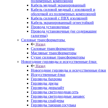
полимерных композиций
Кабель медный экранированный
Кабель силовой медный с изоляцией и
оболочкой из полимерных композиций
Кабель силовой с ПВХ изоляцией
Кабель экранированный огнестойкий
Провода установочные
Провода установочные (не содержащие
галогены)
Силовые трансформаторы
Назад
Силовые трансформаторы
Масляные трансформаторы
Сухие силовые трансформаторы
Новогодние гирлянды и искусственные ёлки
Назад
Новогодние гирлянды и искусственные ёлки
Искусственные ёлки
Гирлянды бахрома
Гирлянды дреды
Гирлянды дюралайт
Гирлянды светодиодная сеть
Гирлянды светодиодные занавес
Гирлянды спайдеры
Гирлянды тающая сосулька