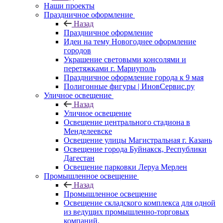
Наши проекты
Праздничное оформление
Назад
Праздничное оформление
Идеи на тему Новогоднее оформление
городов
Украшение световыми консолями и
перетяжками г. Мариуполь
Праздничное оформление города к 9 мая
Полигонные фигуры | ИновСервис.ру
Уличное освещение
Назад
Уличное освещение
Освещение центрального стадиона в
Менделеевске
Освещение улицы Магистральная г. Казань
Освещение города Буйнакск, Республики
Дагестан
Освещение парковки Леруа Мерлен
Промышленное освещение
Назад
Промышленное освещение
Освещение складского комплекса для одной
из ведущих промышленно-торговых
компаний.