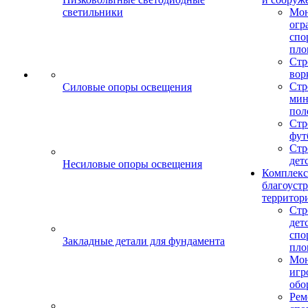
светильники
Мо
огр
спо
пло
Стр
вор
Стр
Силовые опоры освещения
мин
пол
Стр
фут
Стр
дет
Несиловые опоры освещения
Комплекс
благоуст
территор
Стр
дет
спо
Закладные детали для фундамента
пло
Мон
игр
обо
Рем