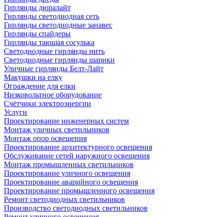
Гирлянды дюралайт
Гирлянды светодиодная сеть
Гирлянды светодиодные занавес
Гирлянды спайдеры
Гирлянды тающая сосулька
Светодиодные гирлянды нить
Светодиодные гирлянды шарики
Уличные гирлянды Белт-Лайт
Макушки на елку
Ограждение для елки
Низковольтное оборудование
Счётчики электроэнергии
Услуги
Проектирование инженерных систем
Монтаж уличных светильников
Монтаж опор освещения
Проектирование архитектурного освещения
Обслуживание сетей наружного освещения
Монтаж промышленных светильников
Проектирование уличного освещения
Проектирование аварийного освещения
Проектирование промышленного освещения
Ремонт светодиодных светильников
Производство светодиодных светильников
Ремонт уличного освещения