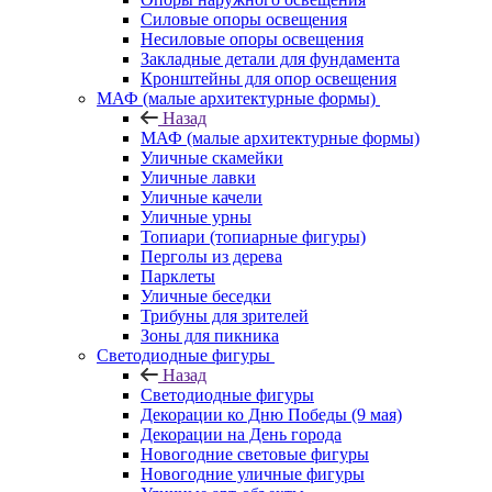
Силовые опоры освещения
Несиловые опоры освещения
Закладные детали для фундамента
Кронштейны для опор освещения
МАФ (малые архитектурные формы)
Назад
МАФ (малые архитектурные формы)
Уличные скамейки
Уличные лавки
Уличные качели
Уличные урны
Топиари (топиарные фигуры)
Перголы из дерева
Парклеты
Уличные беседки
Трибуны для зрителей
Зоны для пикника
Светодиодные фигуры
Назад
Светодиодные фигуры
Декорации ко Дню Победы (9 мая)
Декорации на День города
Новогодние световые фигуры
Новогодние уличные фигуры