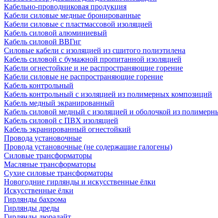
Кабельно-проводниковая продукция
Кабели силовые медные бронированные
Кабели силовые с пластмассовой изоляцией
Кабель силовой алюминиевый
Кабель силовой ВВГнг
Силовые кабели с изоляцией из сшитого полиэтилена
Кабель силовой с бумажной пропитанной изоляцией
Кабели огнестойкие и не распространяющие горение
Кабели силовые не распространяющие горение
Кабель контрольный
Кабель контрольный с изоляцией из полимерных композиций
Кабель медный экранированный
Кабель силовой медный с изоляцией и оболочкой из полимер
Кабель силовой с ПВХ изоляцией
Кабель экранированный огнестойкий
Провода установочные
Провода установочные (не содержащие галогены)
Силовые трансформаторы
Масляные трансформаторы
Сухие силовые трансформаторы
Новогодние гирлянды и искусственные ёлки
Искусственные ёлки
Гирлянды бахрома
Гирлянды дреды
Гирлянды дюралайт