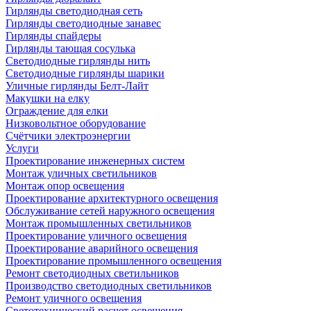
Гирлянды светодиодная сеть
Гирлянды светодиодные занавес
Гирлянды спайдеры
Гирлянды тающая сосулька
Светодиодные гирлянды нить
Светодиодные гирлянды шарики
Уличные гирлянды Белт-Лайт
Макушки на елку
Ограждение для елки
Низковольтное оборудование
Счётчики электроэнергии
Услуги
Проектирование инженерных систем
Монтаж уличных светильников
Монтаж опор освещения
Проектирование архитектурного освещения
Обслуживание сетей наружного освещения
Монтаж промышленных светильников
Проектирование уличного освещения
Проектирование аварийного освещения
Проектирование промышленного освещения
Ремонт светодиодных светильников
Производство светодиодных светильников
Ремонт уличного освещения
Светотехнический расчет освещения