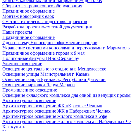
Монтаж кабельных линий напряжением до 10 кВ
Сборка электрощитового оборудования
Праздничное оформление
Монтаж новогодних елок
Сметно-техническая подготовка проектов
Разработка проектно-сметной документации
Наши проекты
Праздничное оформление
Идеи на тему Новогоднее оформление городов
Украшение световыми консолями и перетяжками г. Мариуполь
Праздничное оформление города к 9 мая
Полигонные фигуры | ИновСервис.ру
Уличное освещение
Освещение центрального стадиона в Менделеевске
Освещение улицы Магистральная г. Казань
Освещение города Буйнакск, Республики Дагестан
Освещение парковки Леруа Мерлен
Промышленное освещение
Освещение складского комплекса для одной из ведущих пром
Архитектурное освещение
Архитектурное освещение ЖК «Красные Челны»
Архитектурное освещение ЖК в Набережных Челнах
Архитектурное освещение жилого комплекса в Уфе
Архитектурное освещение жилого комплекса в Набережных Че
Как купить