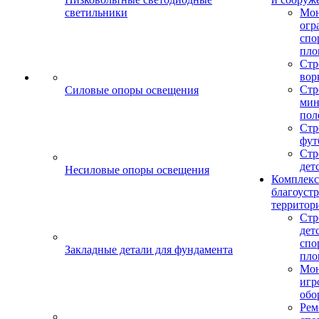
светильники
Мо
огр
спо
пло
Стр
вор
Стр
Силовые опоры освещения
мин
пол
Стр
фут
Стр
дет
Несиловые опоры освещения
Комплекс
благоуст
территор
Стр
дет
спо
Закладные детали для фундамента
пло
Мон
игр
обо
Рем