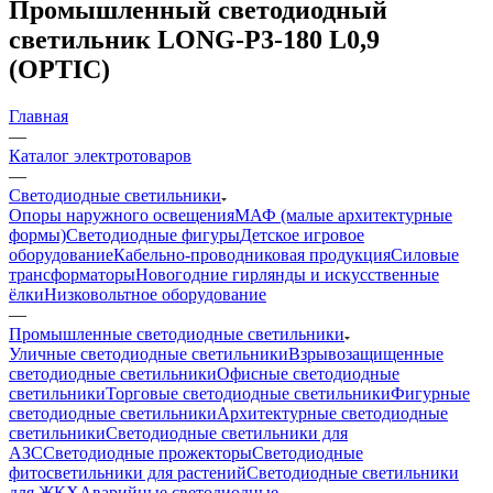
Промышленный светодиодный
светильник LONG-P3-180 L0,9
(OPTIC)
Главная
—
Каталог электротоваров
—
Светодиодные светильники
Опоры наружного освещения
МАФ (малые архитектурные
формы)
Светодиодные фигуры
Детское игровое
оборудование
Кабельно-проводниковая продукция
Силовые
трансформаторы
Новогодние гирлянды и искусственные
ёлки
Низковольтное оборудование
—
Промышленные светодиодные светильники
Уличные светодиодные светильники
Взрывозащищенные
светодиодные светильники
Офисные светодиодные
светильники
Торговые светодиодные светильники
Фигурные
светодиодные светильники
Архитектурные светодиодные
светильники
Светодиодные светильники для
АЗС
Светодиодные прожекторы
Светодиодные
фитосветильники для растений
Светодиодные светильники
для ЖКХ
Аварийные светодиодные