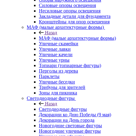
Силовые опоры освещения
Несиловые опоры освещения
Закладные детали для фундамента
Кронштейны для опор освещения
МАФ (малые архитектурные формы)
Назад
МАФ (малые архитектурные формы)
Уличные скамейки
Уличные лавки
Уличные качели
Уличные урны
Топиари (топиарные фигуры)
Перголы из дерева
Парклеты
Уличные беседки
Трибуны для зрителей
Зоны для пикника
Светодиодные фигуры
Назад
Светодиодные фигуры
Декорации ко Дню Победы (9 мая)
Декорации на День города
Новогодние световые фигуры
Новогодние уличные фигуры