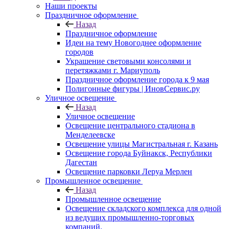
Наши проекты
Праздничное оформление
Назад
Праздничное оформление
Идеи на тему Новогоднее оформление
городов
Украшение световыми консолями и
перетяжками г. Мариуполь
Праздничное оформление города к 9 мая
Полигонные фигуры | ИновСервис.ру
Уличное освещение
Назад
Уличное освещение
Освещение центрального стадиона в
Менделеевске
Освещение улицы Магистральная г. Казань
Освещение города Буйнакск, Республики
Дагестан
Освещение парковки Леруа Мерлен
Промышленное освещение
Назад
Промышленное освещение
Освещение складского комплекса для одной
из ведущих промышленно-торговых
компаний.