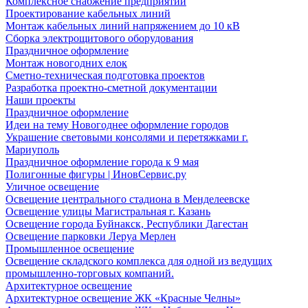
Комплексное снабжение предприятий
Проектирование кабельных линий
Монтаж кабельных линий напряжением до 10 кВ
Сборка электрощитового оборудования
Праздничное оформление
Монтаж новогодних елок
Сметно-техническая подготовка проектов
Разработка проектно-сметной документации
Наши проекты
Праздничное оформление
Идеи на тему Новогоднее оформление городов
Украшение световыми консолями и перетяжками г.
Мариуполь
Праздничное оформление города к 9 мая
Полигонные фигуры | ИновСервис.ру
Уличное освещение
Освещение центрального стадиона в Менделеевске
Освещение улицы Магистральная г. Казань
Освещение города Буйнакск, Республики Дагестан
Освещение парковки Леруа Мерлен
Промышленное освещение
Освещение складского комплекса для одной из ведущих
промышленно-торговых компаний.
Архитектурное освещение
Архитектурное освещение ЖК «Красные Челны»