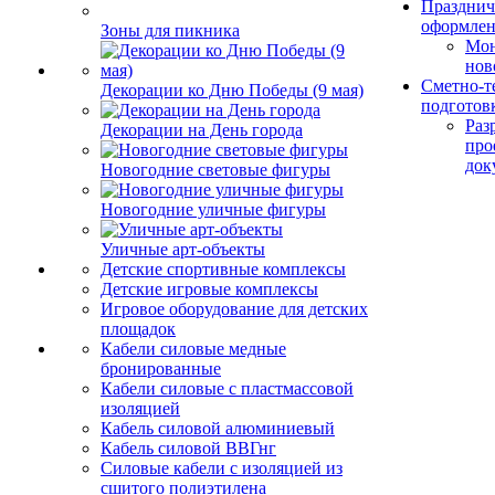
Празднич
оформле
Зоны для пикника
Мо
нов
Сметно-т
Декорации ко Дню Победы (9 мая)
подготов
Раз
Декорации на День города
про
док
Новогодние световые фигуры
Новогодние уличные фигуры
Уличные арт-объекты
Детские спортивные комплексы
Детские игровые комплексы
Игровое оборудование для детских
площадок
Кабели силовые медные
бронированные
Кабели силовые с пластмассовой
изоляцией
Кабель силовой алюминиевый
Кабель силовой ВВГнг
Силовые кабели с изоляцией из
сшитого полиэтилена