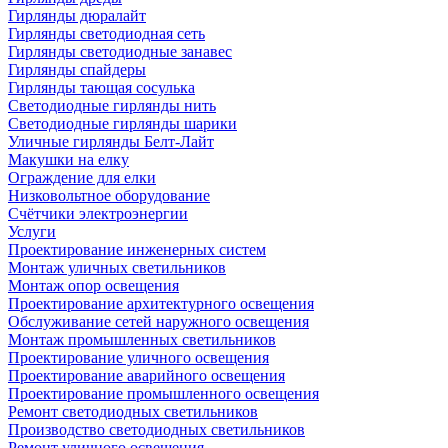
Гирлянды дюралайт
Гирлянды светодиодная сеть
Гирлянды светодиодные занавес
Гирлянды спайдеры
Гирлянды тающая сосулька
Светодиодные гирлянды нить
Светодиодные гирлянды шарики
Уличные гирлянды Белт-Лайт
Макушки на елку
Ограждение для елки
Низковольтное оборудование
Счётчики электроэнергии
Услуги
Проектирование инженерных систем
Монтаж уличных светильников
Монтаж опор освещения
Проектирование архитектурного освещения
Обслуживание сетей наружного освещения
Монтаж промышленных светильников
Проектирование уличного освещения
Проектирование аварийного освещения
Проектирование промышленного освещения
Ремонт светодиодных светильников
Производство светодиодных светильников
Ремонт уличного освещения