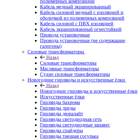
полимерных композиций
Кабель медный экранированный
Кабель силовой медный с изоляцией и
оболочкой из полимерных композиций
Кабель силовой с ПВХ изоляцией
Кабель экранированный огнестойкий
Провода установочные
Провода установочные (не содержащие
галогены)
Силовые трансформаторы
Назад
Силовые трансформаторы
Масляные трансформаторы
Сухие силовые трансформаторы
Новогодние гирлянды и искусственные ёлки
Назад
Новогодние гирлянды и искусственные ёлки
Искусственные ёлки
Гирлянды бахрома
Гирлянды дреды
Гирлянды дюралайт
Гирлянды светодиодная сеть
Гирлянды светодиодные занавес
Гирлянды спайдеры
Гирлянды тающая сосулька