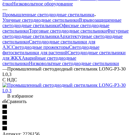
ёлки
Низковольтное оборудование
—
Промышленные светодиодные светильники
Уличные светодиодные светильники
Взрывозащищенные
светодиодные светильники
Офисные светодиодные
светильники
Торговые светодиодные светильники
Фигурные
светодиодные светильники
Архитектурные светодиодные
светильники
Светодиодные светильники для
АЗС
Светодиодные прожекторы
Светодиодные
фитосветильники для растений
Светодиодные светильники
для ЖКХ
Аварийные светодиодные
светильники
Низковольтные светодиодные светильники
—
Промышленный светодиодный светильник LONG-P3-30
L0,3
С НДС
В избранное
Сравнить
Артикул:
2226156