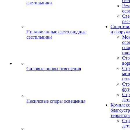
све
светильники
Рем
осв
Све
рас
Спортив
Низковольтные светодиодные
и сооруж
светильники
Мо
огр
спо
пло
Стр
вор
Стр
Силовые опоры освещения
мин
пол
Стр
фут
Стр
дет
Несиловые опоры освещения
Комплекс
благоуст
территор
Стр
дет