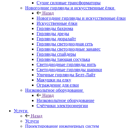
Сухие силовые трансформаторы
Новогодние гирлянды и искусственные ёлки
Назад
Новогодние гирлянды и искусственные ёлки
Искусственные ёлки
Гирлянды бахрома
Гирлянды дреды
Гирлянды дюралайт
Гирлянды светодиодная сеть
Гирлянды светодиодные занавес
Гирлянды спайдеры
Гирлянды тающая сосулька
Светодиодные гирлянды нить
Светодиодные гирлянды шарики
Уличные гирлянды Белт-Лайт
Макушки на елку
Ограждение для елки
Низковольтное оборудование
Назад
Низковольтное оборудование
Счётчики электроэнергии
Услуги
Назад
Услуги
Проектирование инженерных систем