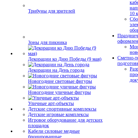
каб
нап
Трибуны для зрителей
10 
Сбо
эле
обо
Празднич
оформле
Зоны для пикника
Мо
нов
Сметно-т
Декорации ко Дню Победы (9 мая)
подготов
Раз
Декорации на День города
про
док
Новогодние световые фигуры
Новогодние уличные фигуры
Уличные арт-объекты
Детские спортивные комплексы
Детские игровые комплексы
Игровое оборудование для детских
площадок
Кабели силовые медные
бронированные