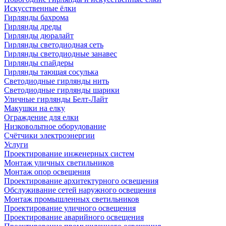
Искусственные ёлки
Гирлянды бахрома
Гирлянды дреды
Гирлянды дюралайт
Гирлянды светодиодная сеть
Гирлянды светодиодные занавес
Гирлянды спайдеры
Гирлянды тающая сосулька
Светодиодные гирлянды нить
Светодиодные гирлянды шарики
Уличные гирлянды Белт-Лайт
Макушки на елку
Ограждение для елки
Низковольтное оборудование
Счётчики электроэнергии
Услуги
Проектирование инженерных систем
Монтаж уличных светильников
Монтаж опор освещения
Проектирование архитектурного освещения
Обслуживание сетей наружного освещения
Монтаж промышленных светильников
Проектирование уличного освещения
Проектирование аварийного освещения