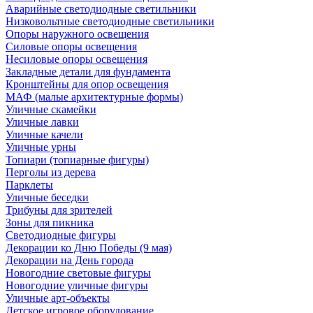
Аварийные светодиодные светильники
Низковольтные светодиодные светильники
Опоры наружного освещения
Силовые опоры освещения
Несиловые опоры освещения
Закладные детали для фундамента
Кронштейны для опор освещения
МАФ (малые архитектурные формы)
Уличные скамейки
Уличные лавки
Уличные качели
Уличные урны
Топиари (топиарные фигуры)
Перголы из дерева
Парклеты
Уличные беседки
Трибуны для зрителей
Зоны для пикника
Светодиодные фигуры
Декорации ко Дню Победы (9 мая)
Декорации на День города
Новогодние световые фигуры
Новогодние уличные фигуры
Уличные арт-объекты
Детское игровое оборудование