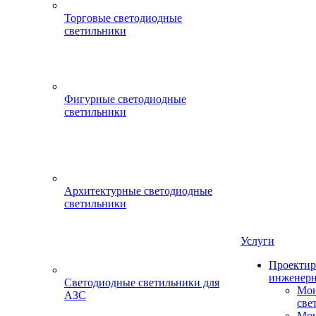
Торговые светодиодные
светильники
Фигурные светодиодные
светильники
Архитектурные светодиодные
светильники
Услуги
Проектир
инженерн
Светодиодные светильники для
Мон
АЗС
све
Мон