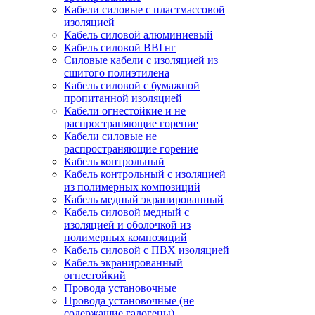
Кабели силовые с пластмассовой
изоляцией
Кабель силовой алюминиевый
Кабель силовой ВВГнг
Силовые кабели с изоляцией из
сшитого полиэтилена
Кабель силовой с бумажной
пропитанной изоляцией
Кабели огнестойкие и не
распространяющие горение
Кабели силовые не
распространяющие горение
Кабель контрольный
Кабель контрольный с изоляцией
из полимерных композиций
Кабель медный экранированный
Кабель силовой медный с
изоляцией и оболочкой из
полимерных композиций
Кабель силовой с ПВХ изоляцией
Кабель экранированный
огнестойкий
Провода установочные
Провода установочные (не
содержащие галогены)