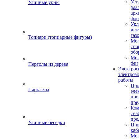
Уст
Уличные урны
(ма
арх
фор
Укл
иск
газ
Топиари (топиарные фигуры)
Мо
спо
обо
Мон
фиг
Перголы из дерева
Электрос
электром
работы
Про
Парклеты
эле
пр
пре
Ком
сна
пре
Уличные беседки
Про
каб
Мо