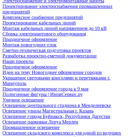
Электроснабжение и электромонтажные работы
Проектирование электроснабжения промышленных
предприятий
Комплексное снабжение предприятий
Проектирование кабельных линий
Монтаж кабельных линий напряжением до 10 кВ
Сборка электрощитового оборудования
Праздничное оформление
Монтаж новогодних елок
Сметно-техническая подготовка проектов
Разработка проектно-сметной документации
Наши проекты
Праздничное оформление
Идеи на тему Новогоднее оформление городов
Украшение световыми консолями и перетяжками г.
Мариуполь
Праздничное оформление города к 9 мая
Полигонные фигуры | ИновСервис.ру
Уличное освещение
Освещение центрального стадиона в Менделеевске
Освещение улицы Магистральная г. Казань
Освещение города Буйнакск, Республики Дагестан
Освещение парковки Леруа Мерлен
Промышленное освещение
Освещение складского комплекса для одной из ведущих