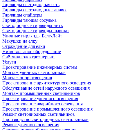
Гирлянды светодиодная сеть
Гирлянды светодиодные занавес
Гирлянды спайдеры
Гирлянды тающая сосулька
Светодиодные гирлянды нить
Светодиодные гирлянды шарики
Уличные гирлянды Белт-Лайт
Макушки на елку
Ограждение для елки
Низковольтное оборудование
Счётчики электроэнергии
Услуги
Проектирование инженерных систем
Монтаж уличных светильников
Монтаж опор освещения
Проектирование архитектурного освещения
Обслуживание сетей наружного освещения
Монтаж промышленных светильников
Проектирование уличного освещения
Проектирование аварийного освещения
Проектирование промышленного освещения
Ремонт светодиодных светильников
Производство светодиодных светильников
Ремонт уличного освещения
Светотехнический расчет освещения