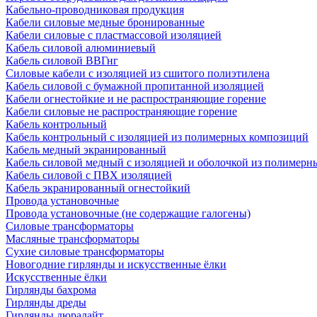
Кабельно-проводниковая продукция
Кабели силовые медные бронированные
Кабели силовые с пластмассовой изоляцией
Кабель силовой алюминиевый
Кабель силовой ВВГнг
Силовые кабели с изоляцией из сшитого полиэтилена
Кабель силовой с бумажной пропитанной изоляцией
Кабели огнестойкие и не распространяющие горение
Кабели силовые не распространяющие горение
Кабель контрольный
Кабель контрольный с изоляцией из полимерных композиций
Кабель медный экранированный
Кабель силовой медный с изоляцией и оболочкой из полимер
Кабель силовой с ПВХ изоляцией
Кабель экранированный огнестойкий
Провода установочные
Провода установочные (не содержащие галогены)
Силовые трансформаторы
Масляные трансформаторы
Сухие силовые трансформаторы
Новогодние гирлянды и искусственные ёлки
Искусственные ёлки
Гирлянды бахрома
Гирлянды дреды
Гирлянды дюралайт