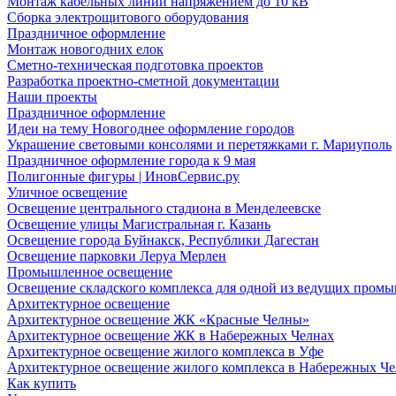
Монтаж кабельных линий напряжением до 10 кВ
Сборка электрощитового оборудования
Праздничное оформление
Монтаж новогодних елок
Сметно-техническая подготовка проектов
Разработка проектно-сметной документации
Наши проекты
Праздничное оформление
Идеи на тему Новогоднее оформление городов
Украшение световыми консолями и перетяжками г. Мариуполь
Праздничное оформление города к 9 мая
Полигонные фигуры | ИновСервис.ру
Уличное освещение
Освещение центрального стадиона в Менделеевске
Освещение улицы Магистральная г. Казань
Освещение города Буйнакск, Республики Дагестан
Освещение парковки Леруа Мерлен
Промышленное освещение
Освещение складского комплекса для одной из ведущих пром
Архитектурное освещение
Архитектурное освещение ЖК «Красные Челны»
Архитектурное освещение ЖК в Набережных Челнах
Архитектурное освещение жилого комплекса в Уфе
Архитектурное освещение жилого комплекса в Набережных Че
Как купить