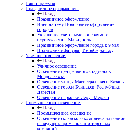
Наши проекты
Праздничное оформление
Назад
Праздничное оформление
Идеи на тему Новогоднее оформление
городов
Украшение световыми консолями и
перетяжками г. Мариуполь
Праздничное оформление города к 9 мая
Полигонные фигуры | ИновСервис.ру
Уличное освещение
Назад
Уличное освещение
Освещение центрального стадиона в
Менделеевске
Освещение улицы Магистральная г. Казань
Освещение города Буйнакск, Республики
Дагестан
Освещение парковки Леруа Мерлен
Промышленное освещение
Назад
Промышленное освещение
Освещение складского комплекса для одной
из ведущих промышленно-торговых
компаний.