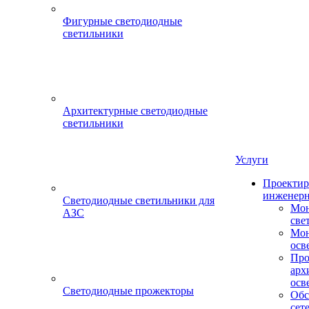
Фигурные светодиодные
светильники
Архитектурные светодиодные
светильники
Услуги
Проектир
инженерн
Светодиодные светильники для
Мон
АЗС
све
Мон
осв
Про
арх
осв
Светодиодные прожекторы
Обс
сет