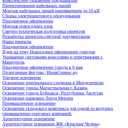
Комплексное снабжение предприятий
Проектирование кабельных линий
Монтаж кабельных линий напряжением до 10 кВ
Сборка электрощитового оборудования
Праздничное оформление
Монтаж новогодних елок
Сметно-техническая подготовка проектов
Разработка проектно-сметной документации
Наши проекты
Праздничное оформление
Идеи на тему Новогоднее оформление городов
Украшение световыми консолями и перетяжками г.
Мариуполь
Праздничное оформление города к 9 мая
Полигонные фигуры | ИновСервис.ру
Уличное освещение
Освещение центрального стадиона в Менделеевске
Освещение улицы Магистральная г. Казань
Освещение города Буйнакск, Республики Дагестан
Освещение парковки Леруа Мерлен
Промышленное освещение
Освещение складского комплекса для одной из ведущих
промышленно-торговых компаний.
Архитектурное освещение
Архитектурное освещение ЖК «Красные Челны»