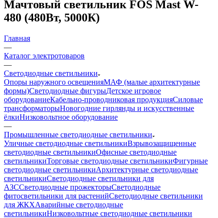
Мачтовый светильник FOS Mast W-
480 (480Вт, 5000К)
Главная
—
Каталог электротоваров
—
Светодиодные светильники
Опоры наружного освещения
МАФ (малые архитектурные
формы)
Светодиодные фигуры
Детское игровое
оборудование
Кабельно-проводниковая продукция
Силовые
трансформаторы
Новогодние гирлянды и искусственные
ёлки
Низковольтное оборудование
—
Промышленные светодиодные светильники
Уличные светодиодные светильники
Взрывозащищенные
светодиодные светильники
Офисные светодиодные
светильники
Торговые светодиодные светильники
Фигурные
светодиодные светильники
Архитектурные светодиодные
светильники
Светодиодные светильники для
АЗС
Светодиодные прожекторы
Светодиодные
фитосветильники для растений
Светодиодные светильники
для ЖКХ
Аварийные светодиодные
светильники
Низковольтные светодиодные светильники