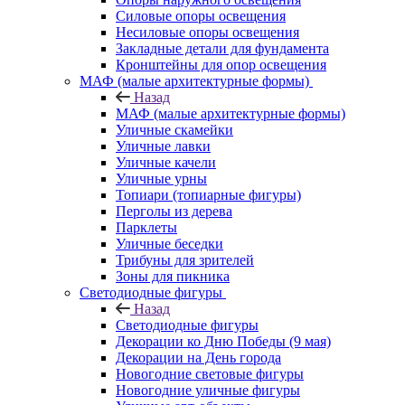
Силовые опоры освещения
Несиловые опоры освещения
Закладные детали для фундамента
Кронштейны для опор освещения
МАФ (малые архитектурные формы)
Назад
МАФ (малые архитектурные формы)
Уличные скамейки
Уличные лавки
Уличные качели
Уличные урны
Топиари (топиарные фигуры)
Перголы из дерева
Парклеты
Уличные беседки
Трибуны для зрителей
Зоны для пикника
Светодиодные фигуры
Назад
Светодиодные фигуры
Декорации ко Дню Победы (9 мая)
Декорации на День города
Новогодние световые фигуры
Новогодние уличные фигуры