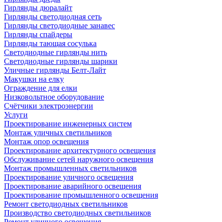
Гирлянды дюралайт
Гирлянды светодиодная сеть
Гирлянды светодиодные занавес
Гирлянды спайдеры
Гирлянды тающая сосулька
Светодиодные гирлянды нить
Светодиодные гирлянды шарики
Уличные гирлянды Белт-Лайт
Макушки на елку
Ограждение для елки
Низковольтное оборудование
Счётчики электроэнергии
Услуги
Проектирование инженерных систем
Монтаж уличных светильников
Монтаж опор освещения
Проектирование архитектурного освещения
Обслуживание сетей наружного освещения
Монтаж промышленных светильников
Проектирование уличного освещения
Проектирование аварийного освещения
Проектирование промышленного освещения
Ремонт светодиодных светильников
Производство светодиодных светильников
Ремонт уличного освещения