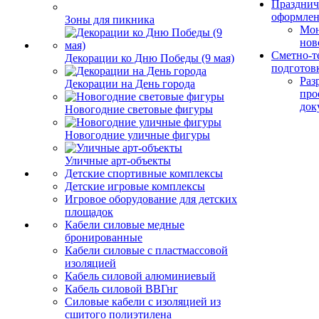
Празднич
оформле
Зоны для пикника
Мо
нов
Сметно-т
Декорации ко Дню Победы (9 мая)
подготов
Раз
Декорации на День города
про
док
Новогодние световые фигуры
Новогодние уличные фигуры
Уличные арт-объекты
Детские спортивные комплексы
Детские игровые комплексы
Игровое оборудование для детских
площадок
Кабели силовые медные
бронированные
Кабели силовые с пластмассовой
изоляцией
Кабель силовой алюминиевый
Кабель силовой ВВГнг
Силовые кабели с изоляцией из
сшитого полиэтилена