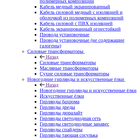
полимерных композиций
Кабель медный экранированный
Кабель силовой медный с изоляцией и
оболочкой из полимерных композиций
Кабель силовой с ПВХ изоляцией
Кабель экранированный огнестойкий
Провода установочные
Провода установочные (не содержащие
галогены)
Силовые трансформаторы
Назад
Силовые трансформаторы
Масляные трансформаторы
Сухие силовые трансформаторы
Новогодние гирлянды и искусственные ёлки
Назад
Новогодние гирлянды и искусственные ёлки
Искусственные ёлки
Гирлянды бахрома
Гирлянды дреды
Гирлянды дюралайт
Гирлянды светодиодная сеть
Гирлянды светодиодные занавес
Гирлянды спайдеры
Гирлянды тающая сосулька