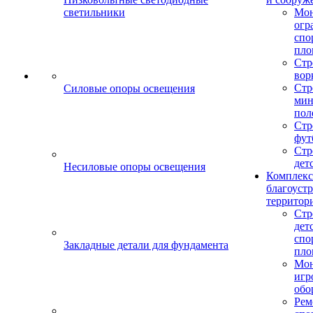
светильники
Мо
огр
спо
пло
Стр
вор
Стр
Силовые опоры освещения
мин
пол
Стр
фут
Стр
дет
Несиловые опоры освещения
Комплекс
благоуст
территор
Стр
дет
спо
Закладные детали для фундамента
пло
Мон
игр
обо
Рем