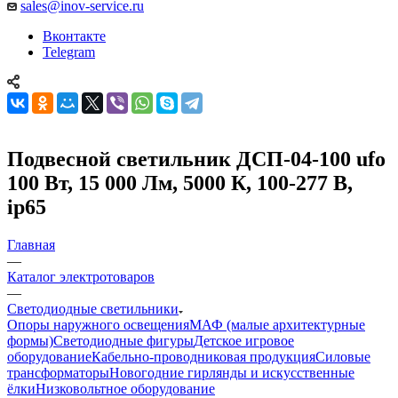
sales@inov-service.ru
Вконтакте
Telegram
Подвесной светильник ДСП-04-100 ufo
100 Вт, 15 000 Лм, 5000 К, 100-277 В,
ip65
Главная
—
Каталог электротоваров
—
Светодиодные светильники
Опоры наружного освещения
МАФ (малые архитектурные
формы)
Светодиодные фигуры
Детское игровое
оборудование
Кабельно-проводниковая продукция
Силовые
трансформаторы
Новогодние гирлянды и искусственные
ёлки
Низковольтное оборудование