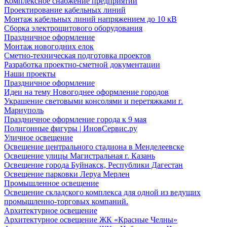
Комплексное снабжение предприятий
Проектирование кабельных линий
Монтаж кабельных линий напряжением до 10 кВ
Сборка электрощитового оборудования
Праздничное оформление
Монтаж новогодних елок
Сметно-техническая подготовка проектов
Разработка проектно-сметной документации
Наши проекты
Праздничное оформление
Идеи на тему Новогоднее оформление городов
Украшение световыми консолями и перетяжками г.
Мариуполь
Праздничное оформление города к 9 мая
Полигонные фигуры | ИновСервис.ру
Уличное освещение
Освещение центрального стадиона в Менделеевске
Освещение улицы Магистральная г. Казань
Освещение города Буйнакск, Республики Дагестан
Освещение парковки Леруа Мерлен
Промышленное освещение
Освещение складского комплекса для одной из ведущих
промышленно-торговых компаний.
Архитектурное освещение
Архитектурное освещение ЖК «Красные Челны»