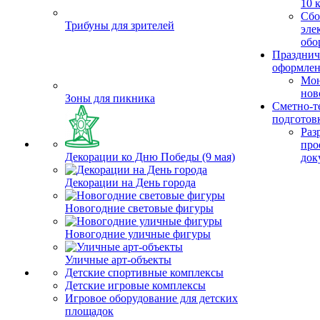
10 
Сбо
Трибуны для зрителей
эле
обо
Празднич
оформле
Мо
нов
Зоны для пикника
Сметно-т
подготов
Раз
про
Декорации ко Дню Победы (9 мая)
док
Декорации на День города
Новогодние световые фигуры
Новогодние уличные фигуры
Уличные арт-объекты
Детские спортивные комплексы
Детские игровые комплексы
Игровое оборудование для детских
площадок