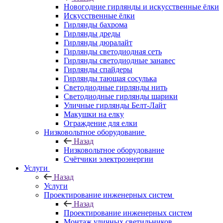
Новогодние гирлянды и искусственные ёлки
Искусственные ёлки
Гирлянды бахрома
Гирлянды дреды
Гирлянды дюралайт
Гирлянды светодиодная сеть
Гирлянды светодиодные занавес
Гирлянды спайдеры
Гирлянды тающая сосулька
Светодиодные гирлянды нить
Светодиодные гирлянды шарики
Уличные гирлянды Белт-Лайт
Макушки на елку
Ограждение для елки
Низковольтное оборудование
Назад
Низковольтное оборудование
Счётчики электроэнергии
Услуги
Назад
Услуги
Проектирование инженерных систем
Назад
Проектирование инженерных систем
Монтаж уличных светильников