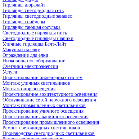
Гирлянды дюралайт
Гирлянды светодиодная сеть
Гирлянды светодиодные занавес
Гирлянды спайдеры
Гирлянды тающая сосулька
Светодиодные гирлянды нить
Светодиодные гирлянды шарики
Уличные гирлянды Белт-Лайт
Макушки на елку
Ограждение для елки
Низковольтное оборудование
Счётчики электроэнергии
Услуги
Проектирование инженерных систем
Монтаж уличных светильников
Монтаж опор освещения
Проектирование архитектурного освещения
Обслуживание сетей наружного освещения
Монтаж промышленных светильников
Проектирование уличного освещения
Проектирование аварийного освещения
Проектирование промышленного освещения
Ремонт светодиодных светильников
Производство светодиодных светильников
Ремонт уличного освещения