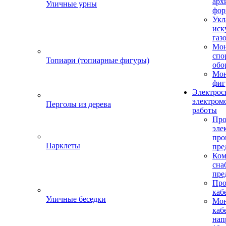
арх
Уличные урны
фор
Укл
иск
газ
Мо
спо
Топиари (топиарные фигуры)
обо
Мон
фиг
Электрос
электром
Перголы из дерева
работы
Про
эле
пр
Парклеты
пре
Ком
сна
пре
Про
каб
Уличные беседки
Мо
каб
нап