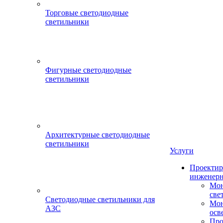
Торговые светодиодные
светильники
Фигурные светодиодные
светильники
Архитектурные светодиодные
светильники
Услуги
Проектир
инженерн
Мон
све
Светодиодные светильники для
Мон
АЗС
осв
Про