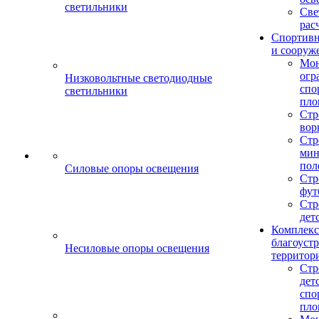
светильники
Све
рас
Спортив
и сооруж
Мо
огр
Низковольтные светодиодные
спо
светильники
пло
Стр
вор
Стр
мин
пол
Силовые опоры освещения
Стр
фут
Стр
дет
Комплекс
благоуст
Несиловые опоры освещения
территор
Стр
дет
спо
пло