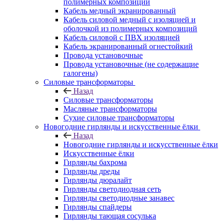
полимерных композиций
Кабель медный экранированный
Кабель силовой медный с изоляцией и
оболочкой из полимерных композиций
Кабель силовой с ПВХ изоляцией
Кабель экранированный огнестойкий
Провода установочные
Провода установочные (не содержащие
галогены)
Силовые трансформаторы
Назад
Силовые трансформаторы
Масляные трансформаторы
Сухие силовые трансформаторы
Новогодние гирлянды и искусственные ёлки
Назад
Новогодние гирлянды и искусственные ёлки
Искусственные ёлки
Гирлянды бахрома
Гирлянды дреды
Гирлянды дюралайт
Гирлянды светодиодная сеть
Гирлянды светодиодные занавес
Гирлянды спайдеры
Гирлянды тающая сосулька