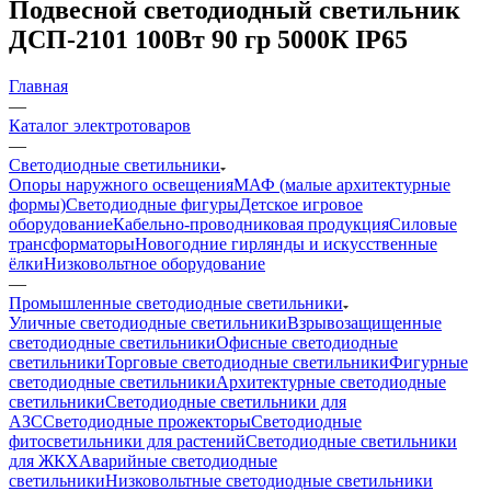
Подвесной светодиодный светильник
ДСП-2101 100Вт 90 гр 5000К IP65
Главная
—
Каталог электротоваров
—
Светодиодные светильники
Опоры наружного освещения
МАФ (малые архитектурные
формы)
Светодиодные фигуры
Детское игровое
оборудование
Кабельно-проводниковая продукция
Силовые
трансформаторы
Новогодние гирлянды и искусственные
ёлки
Низковольтное оборудование
—
Промышленные светодиодные светильники
Уличные светодиодные светильники
Взрывозащищенные
светодиодные светильники
Офисные светодиодные
светильники
Торговые светодиодные светильники
Фигурные
светодиодные светильники
Архитектурные светодиодные
светильники
Светодиодные светильники для
АЗС
Светодиодные прожекторы
Светодиодные
фитосветильники для растений
Светодиодные светильники
для ЖКХ
Аварийные светодиодные
светильники
Низковольтные светодиодные светильники