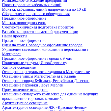
Комплексное снабжение предприятий
Проектирование кабельных линий
Монтаж кабельных линий напряжением до 10 кВ
Сборка электрощитового оборудования
Праздничное оформление
Монтаж новогодних елок
Сметно-техническая подготовка проектов
Разработка проектно-сметной документации
Наши проекты
Праздничное оформление
Идеи на тему Новогоднее оформление городов
Украшение световыми консолями и перетяжками г.
Мариуполь
Праздничное оформление города к 9 мая
Полигонные фигуры | ИновСервис.ру
Уличное освещение
Освещение центрального стадиона в Менделеевске
Освещение улицы Магистральная г. Казань
Освещение города Буйнакск, Республики Дагестан
Освещение парковки Леруа Мерлен
Промышленное освещение
Освещение складского комплекса для одной из ведущих
промышленно-торговых компаний.
Архитектурное освещение
Архитектурное освещение ЖК «Красные Челны»