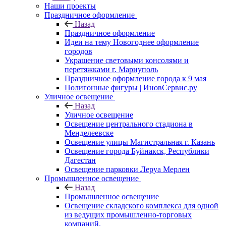
Наши проекты
Праздничное оформление
Назад
Праздничное оформление
Идеи на тему Новогоднее оформление
городов
Украшение световыми консолями и
перетяжками г. Мариуполь
Праздничное оформление города к 9 мая
Полигонные фигуры | ИновСервис.ру
Уличное освещение
Назад
Уличное освещение
Освещение центрального стадиона в
Менделеевске
Освещение улицы Магистральная г. Казань
Освещение города Буйнакск, Республики
Дагестан
Освещение парковки Леруа Мерлен
Промышленное освещение
Назад
Промышленное освещение
Освещение складского комплекса для одной
из ведущих промышленно-торговых
компаний.