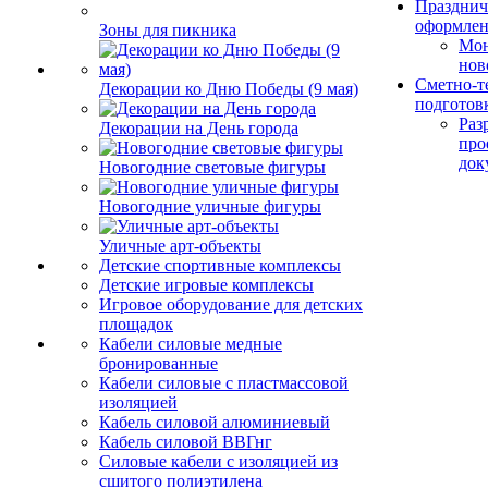
Празднич
оформле
Зоны для пикника
Мо
нов
Сметно-т
Декорации ко Дню Победы (9 мая)
подготов
Раз
Декорации на День города
про
док
Новогодние световые фигуры
Новогодние уличные фигуры
Уличные арт-объекты
Детские спортивные комплексы
Детские игровые комплексы
Игровое оборудование для детских
площадок
Кабели силовые медные
бронированные
Кабели силовые с пластмассовой
изоляцией
Кабель силовой алюминиевый
Кабель силовой ВВГнг
Силовые кабели с изоляцией из
сшитого полиэтилена