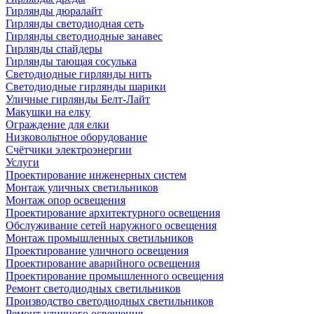
Гирлянды дюралайт
Гирлянды светодиодная сеть
Гирлянды светодиодные занавес
Гирлянды спайдеры
Гирлянды тающая сосулька
Светодиодные гирлянды нить
Светодиодные гирлянды шарики
Уличные гирлянды Белт-Лайт
Макушки на елку
Ограждение для елки
Низковольтное оборудование
Счётчики электроэнергии
Услуги
Проектирование инженерных систем
Монтаж уличных светильников
Монтаж опор освещения
Проектирование архитектурного освещения
Обслуживание сетей наружного освещения
Монтаж промышленных светильников
Проектирование уличного освещения
Проектирование аварийного освещения
Проектирование промышленного освещения
Ремонт светодиодных светильников
Производство светодиодных светильников
Ремонт уличного освещения