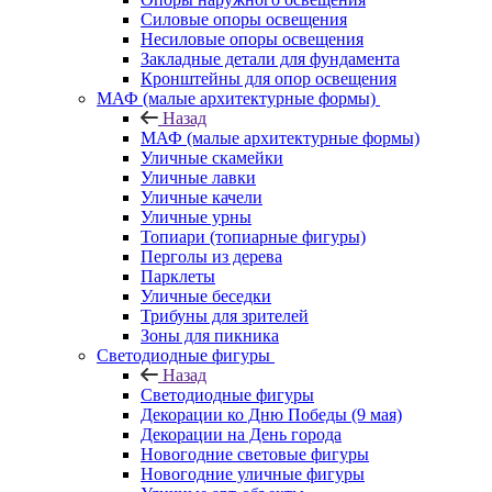
Силовые опоры освещения
Несиловые опоры освещения
Закладные детали для фундамента
Кронштейны для опор освещения
МАФ (малые архитектурные формы)
Назад
МАФ (малые архитектурные формы)
Уличные скамейки
Уличные лавки
Уличные качели
Уличные урны
Топиари (топиарные фигуры)
Перголы из дерева
Парклеты
Уличные беседки
Трибуны для зрителей
Зоны для пикника
Светодиодные фигуры
Назад
Светодиодные фигуры
Декорации ко Дню Победы (9 мая)
Декорации на День города
Новогодние световые фигуры
Новогодние уличные фигуры