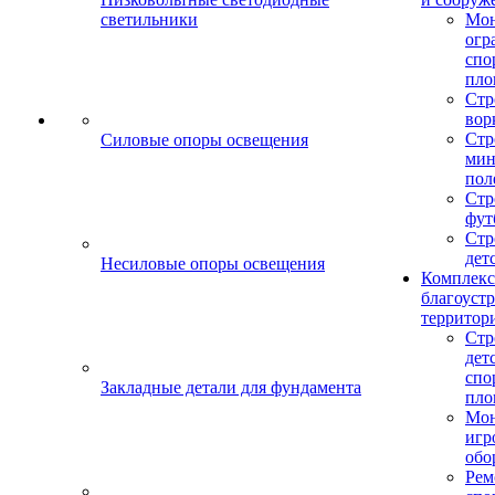
светильники
Мо
огр
спо
пло
Стр
вор
Стр
Силовые опоры освещения
мин
пол
Стр
фут
Стр
дет
Несиловые опоры освещения
Комплекс
благоуст
территор
Стр
дет
спо
Закладные детали для фундамента
пло
Мон
игр
обо
Рем