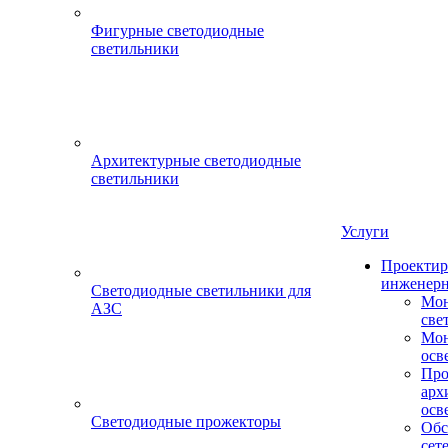
Фигурные светодиодные
светильники
Архитектурные светодиодные
светильники
Услуги
Проектир
инженерн
Светодиодные светильники для
Мон
АЗС
све
Мон
осв
Про
арх
осв
Светодиодные прожекторы
Обс
сет