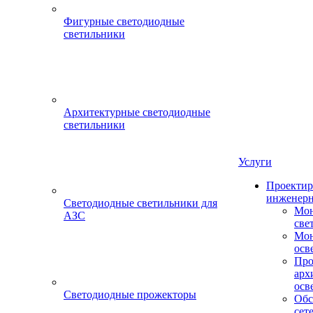
Фигурные светодиодные
светильники
Архитектурные светодиодные
светильники
Услуги
Проектир
инженерн
Светодиодные светильники для
Мон
АЗС
све
Мон
осв
Про
арх
осв
Светодиодные прожекторы
Обс
сет