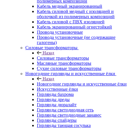
полимерных композиций
Кабель медный экранированный
Кабель силовой медный с изоляцией и
оболочкой из полимерных композиций
Кабель силовой с ПВХ изоляцией
Кабель экранированный огнестойкий
Провода установочные
Провода установочные (не содержащие
галогены)
Силовые трансформаторы
Назад
Силовые трансформаторы
Масляные трансформаторы
Сухие силовые трансформаторы
Новогодние гирлянды и искусственные ёлки
Назад
Новогодние гирлянды и искусственные ёлки
Искусственные ёлки
Гирлянды бахрома
Гирлянды дреды
Гирлянды дюралайт
Гирлянды светодиодная сеть
Гирлянды светодиодные занавес
Гирлянды спайдеры
Гирлянды тающая сосулька