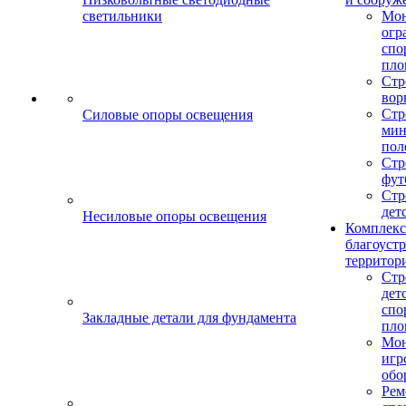
светильники
Мо
огр
спо
пло
Стр
вор
Стр
Силовые опоры освещения
мин
пол
Стр
фут
Стр
дет
Несиловые опоры освещения
Комплекс
благоуст
территор
Стр
дет
спо
Закладные детали для фундамента
пло
Мон
игр
обо
Рем