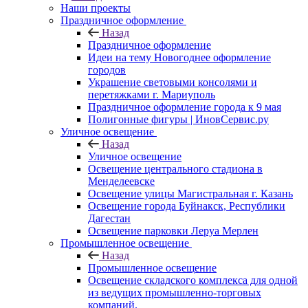
Наши проекты
Праздничное оформление
Назад
Праздничное оформление
Идеи на тему Новогоднее оформление
городов
Украшение световыми консолями и
перетяжками г. Мариуполь
Праздничное оформление города к 9 мая
Полигонные фигуры | ИновСервис.ру
Уличное освещение
Назад
Уличное освещение
Освещение центрального стадиона в
Менделеевске
Освещение улицы Магистральная г. Казань
Освещение города Буйнакск, Республики
Дагестан
Освещение парковки Леруа Мерлен
Промышленное освещение
Назад
Промышленное освещение
Освещение складского комплекса для одной
из ведущих промышленно-торговых
компаний.