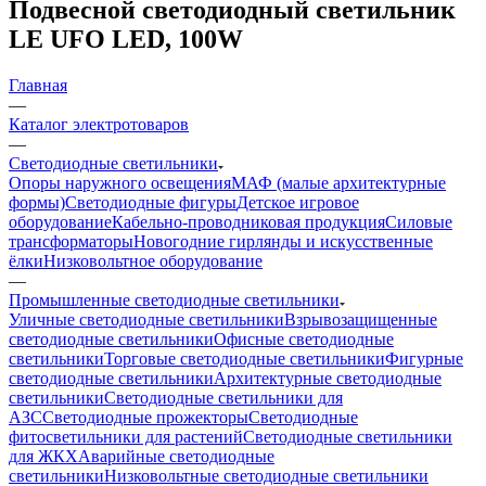
Подвесной светодиодный светильник
LE UFO LED, 100W
Главная
—
Каталог электротоваров
—
Светодиодные светильники
Опоры наружного освещения
МАФ (малые архитектурные
формы)
Светодиодные фигуры
Детское игровое
оборудование
Кабельно-проводниковая продукция
Силовые
трансформаторы
Новогодние гирлянды и искусственные
ёлки
Низковольтное оборудование
—
Промышленные светодиодные светильники
Уличные светодиодные светильники
Взрывозащищенные
светодиодные светильники
Офисные светодиодные
светильники
Торговые светодиодные светильники
Фигурные
светодиодные светильники
Архитектурные светодиодные
светильники
Светодиодные светильники для
АЗС
Светодиодные прожекторы
Светодиодные
фитосветильники для растений
Светодиодные светильники
для ЖКХ
Аварийные светодиодные
светильники
Низковольтные светодиодные светильники