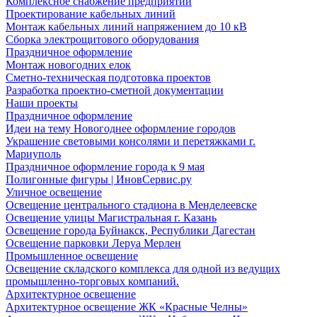
Комплексное снабжение предприятий
Проектирование кабельных линий
Монтаж кабельных линий напряжением до 10 кВ
Сборка электрощитового оборудования
Праздничное оформление
Монтаж новогодних елок
Сметно-техническая подготовка проектов
Разработка проектно-сметной документации
Наши проекты
Праздничное оформление
Идеи на тему Новогоднее оформление городов
Украшение световыми консолями и перетяжками г.
Мариуполь
Праздничное оформление города к 9 мая
Полигонные фигуры | ИновСервис.ру
Уличное освещение
Освещение центрального стадиона в Менделеевске
Освещение улицы Магистральная г. Казань
Освещение города Буйнакск, Республики Дагестан
Освещение парковки Леруа Мерлен
Промышленное освещение
Освещение складского комплекса для одной из ведущих
промышленно-торговых компаний.
Архитектурное освещение
Архитектурное освещение ЖК «Красные Челны»