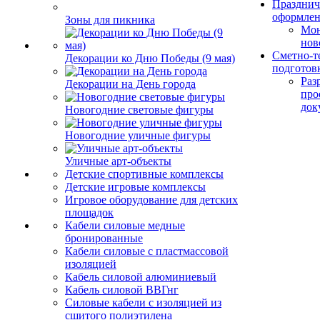
Празднич
оформле
Зоны для пикника
Мо
нов
Сметно-т
Декорации ко Дню Победы (9 мая)
подготов
Раз
Декорации на День города
про
док
Новогодние световые фигуры
Новогодние уличные фигуры
Уличные арт-объекты
Детские спортивные комплексы
Детские игровые комплексы
Игровое оборудование для детских
площадок
Кабели силовые медные
бронированные
Кабели силовые с пластмассовой
изоляцией
Кабель силовой алюминиевый
Кабель силовой ВВГнг
Силовые кабели с изоляцией из
сшитого полиэтилена