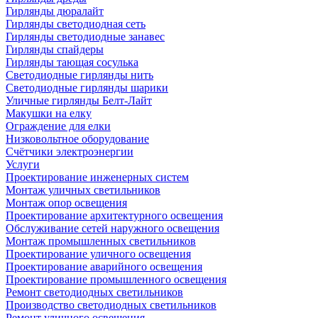
Гирлянды дюралайт
Гирлянды светодиодная сеть
Гирлянды светодиодные занавес
Гирлянды спайдеры
Гирлянды тающая сосулька
Светодиодные гирлянды нить
Светодиодные гирлянды шарики
Уличные гирлянды Белт-Лайт
Макушки на елку
Ограждение для елки
Низковольтное оборудование
Счётчики электроэнергии
Услуги
Проектирование инженерных систем
Монтаж уличных светильников
Монтаж опор освещения
Проектирование архитектурного освещения
Обслуживание сетей наружного освещения
Монтаж промышленных светильников
Проектирование уличного освещения
Проектирование аварийного освещения
Проектирование промышленного освещения
Ремонт светодиодных светильников
Производство светодиодных светильников
Ремонт уличного освещения