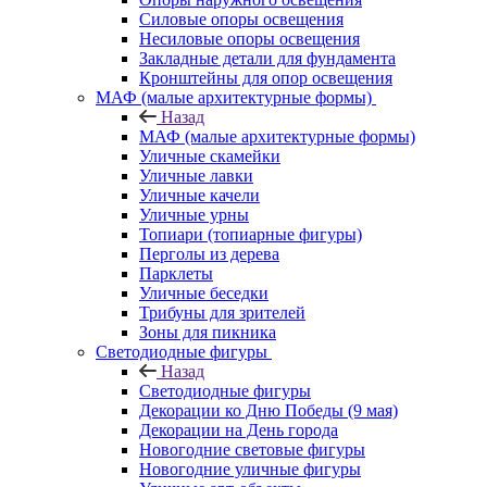
Силовые опоры освещения
Несиловые опоры освещения
Закладные детали для фундамента
Кронштейны для опор освещения
МАФ (малые архитектурные формы)
Назад
МАФ (малые архитектурные формы)
Уличные скамейки
Уличные лавки
Уличные качели
Уличные урны
Топиари (топиарные фигуры)
Перголы из дерева
Парклеты
Уличные беседки
Трибуны для зрителей
Зоны для пикника
Светодиодные фигуры
Назад
Светодиодные фигуры
Декорации ко Дню Победы (9 мая)
Декорации на День города
Новогодние световые фигуры
Новогодние уличные фигуры