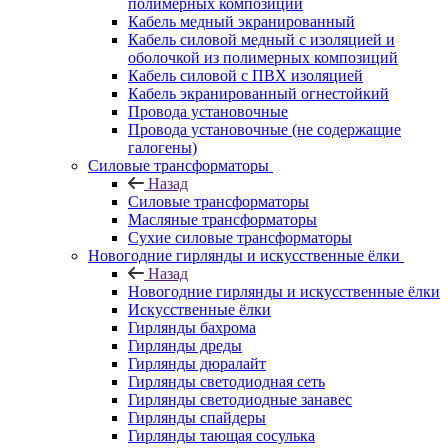
полимерных композиций
Кабель медный экранированный
Кабель силовой медный с изоляцией и
оболочкой из полимерных композиций
Кабель силовой с ПВХ изоляцией
Кабель экранированный огнестойкий
Провода установочные
Провода установочные (не содержащие
галогены)
Силовые трансформаторы
Назад
Силовые трансформаторы
Масляные трансформаторы
Сухие силовые трансформаторы
Новогодние гирлянды и искусственные ёлки
Назад
Новогодние гирлянды и искусственные ёлки
Искусственные ёлки
Гирлянды бахрома
Гирлянды дреды
Гирлянды дюралайт
Гирлянды светодиодная сеть
Гирлянды светодиодные занавес
Гирлянды спайдеры
Гирлянды тающая сосулька