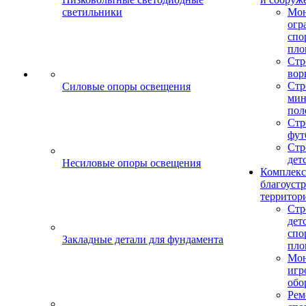
светильники
Мо
огр
спо
пло
Стр
вор
Стр
Силовые опоры освещения
мин
пол
Стр
фут
Стр
дет
Несиловые опоры освещения
Комплекс
благоуст
территор
Стр
дет
спо
Закладные детали для фундамента
пло
Мон
игр
обо
Рем