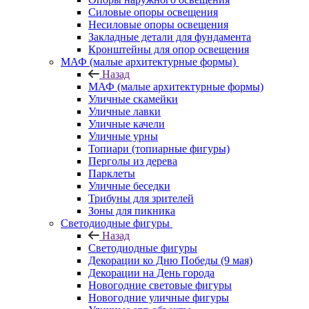
Силовые опоры освещения
Несиловые опоры освещения
Закладные детали для фундамента
Кронштейны для опор освещения
МАФ (малые архитектурные формы)
Назад
МАФ (малые архитектурные формы)
Уличные скамейки
Уличные лавки
Уличные качели
Уличные урны
Топиари (топиарные фигуры)
Перголы из дерева
Парклеты
Уличные беседки
Трибуны для зрителей
Зоны для пикника
Светодиодные фигуры
Назад
Светодиодные фигуры
Декорации ко Дню Победы (9 мая)
Декорации на День города
Новогодние световые фигуры
Новогодние уличные фигуры