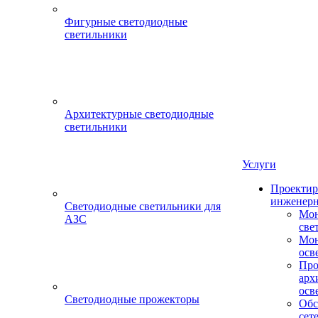
Фигурные светодиодные
светильники
Архитектурные светодиодные
светильники
Услуги
Проектир
инженерн
Светодиодные светильники для
Мон
АЗС
све
Мон
осв
Про
арх
осв
Светодиодные прожекторы
Обс
сет