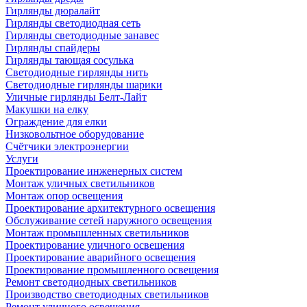
Гирлянды дюралайт
Гирлянды светодиодная сеть
Гирлянды светодиодные занавес
Гирлянды спайдеры
Гирлянды тающая сосулька
Светодиодные гирлянды нить
Светодиодные гирлянды шарики
Уличные гирлянды Белт-Лайт
Макушки на елку
Ограждение для елки
Низковольтное оборудование
Счётчики электроэнергии
Услуги
Проектирование инженерных систем
Монтаж уличных светильников
Монтаж опор освещения
Проектирование архитектурного освещения
Обслуживание сетей наружного освещения
Монтаж промышленных светильников
Проектирование уличного освещения
Проектирование аварийного освещения
Проектирование промышленного освещения
Ремонт светодиодных светильников
Производство светодиодных светильников
Ремонт уличного освещения