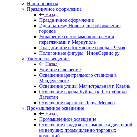
Наши проекты
Праздничное оформление
Назад
Праздничное оформление
Идеи на тему Новогоднее оформление
городов
Украшение световыми консолями и
перетяжками г. Мариуполь
Праздничное оформление города к 9 мая
Полигонные фигуры | ИновСервис.ру
Уличное освещение
Назад
Уличное освещение
Освещение центрального стадиона в
Менделеевске
Освещение улицы Магистральная г. Казань
Освещение города Буйнакск, Республики
Дагестан
Освещение парковки Леруа Мерлен
Промышленное освещение
Назад
Промышленное освещение
Освещение складского комплекса для одной
из ведущих промышленно-торговых
компаний.