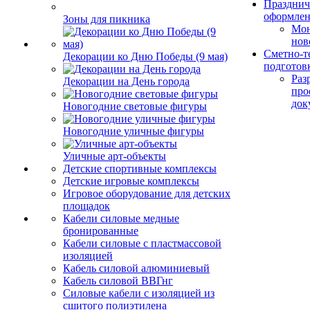
Празднич
оформле
Зоны для пикника
Мо
нов
Сметно-т
Декорации ко Дню Победы (9 мая)
подготов
Раз
Декорации на День города
про
док
Новогодние световые фигуры
Новогодние уличные фигуры
Уличные арт-объекты
Детские спортивные комплексы
Детские игровые комплексы
Игровое оборудование для детских
площадок
Кабели силовые медные
бронированные
Кабели силовые с пластмассовой
изоляцией
Кабель силовой алюминиевый
Кабель силовой ВВГнг
Силовые кабели с изоляцией из
сшитого полиэтилена