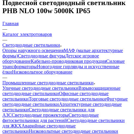
Подвесной светодиодный светильник
PHB NLO 100w 5000K IP65
Главная
—
Каталог электротоваров
—
Светодиодные светильники
Опоры наружного освещения
МАФ (малые архитектурные
формы)
Светодиодные фигуры
Детское игровое
оборудование
Кабельно-проводниковая продукция
Силовые
трансформаторы
Новогодние гирлянды и искусственные
ёлки
Низковольтное оборудование
—
Промышленные светодиодные светильники
Уличные светодиодные светильники
Взрывозащищенные
светодиодные светильники
Офисные светодиодные
светильники
Торговые светодиодные светильники
Фигурные
светодиодные светильники
Архитектурные светодиодные
светильники
Светодиодные светильники для
АЗС
Светодиодные прожекторы
Светодиодные
фитосветильники для растений
Светодиодные светильники
для ЖКХ
Аварийные светодиодные
светильники
Низковольтные светодиодные светильники