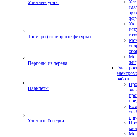
Уст
Уличные урны
(ма
арх
фор
Укл
иск
газ
Топиари (топиарные фигуры)
Мо
спо
обо
Мон
фиг
Перголы из дерева
Электрос
электром
работы
Про
Парклеты
эле
пр
пре
Ком
сна
пре
Уличные беседки
Про
каб
Мо