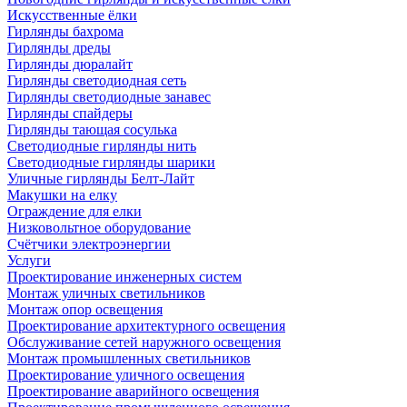
Искусственные ёлки
Гирлянды бахрома
Гирлянды дреды
Гирлянды дюралайт
Гирлянды светодиодная сеть
Гирлянды светодиодные занавес
Гирлянды спайдеры
Гирлянды тающая сосулька
Светодиодные гирлянды нить
Светодиодные гирлянды шарики
Уличные гирлянды Белт-Лайт
Макушки на елку
Ограждение для елки
Низковольтное оборудование
Счётчики электроэнергии
Услуги
Проектирование инженерных систем
Монтаж уличных светильников
Монтаж опор освещения
Проектирование архитектурного освещения
Обслуживание сетей наружного освещения
Монтаж промышленных светильников
Проектирование уличного освещения
Проектирование аварийного освещения