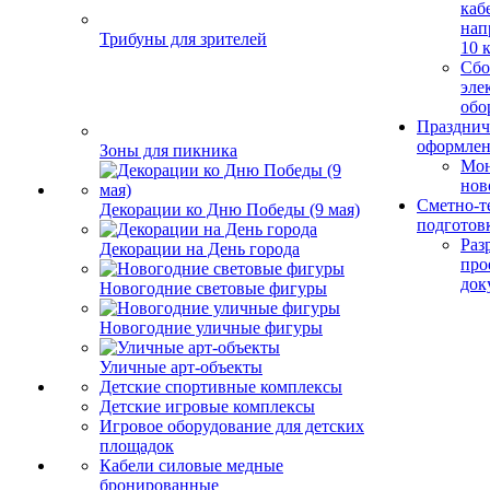
каб
нап
Трибуны для зрителей
10 
Сбо
эле
обо
Празднич
оформле
Зоны для пикника
Мо
нов
Сметно-т
Декорации ко Дню Победы (9 мая)
подготов
Раз
Декорации на День города
про
док
Новогодние световые фигуры
Новогодние уличные фигуры
Уличные арт-объекты
Детские спортивные комплексы
Детские игровые комплексы
Игровое оборудование для детских
площадок
Кабели силовые медные
бронированные