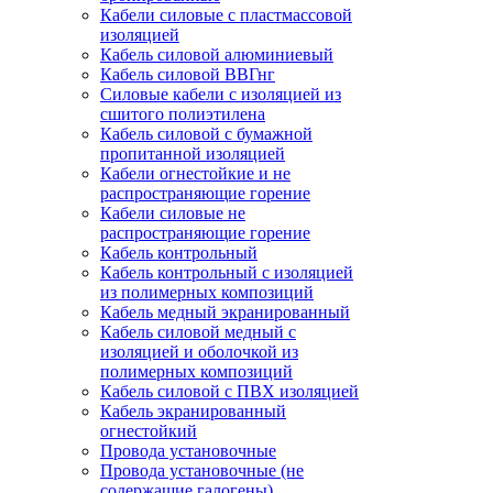
Кабели силовые с пластмассовой
изоляцией
Кабель силовой алюминиевый
Кабель силовой ВВГнг
Силовые кабели с изоляцией из
сшитого полиэтилена
Кабель силовой с бумажной
пропитанной изоляцией
Кабели огнестойкие и не
распространяющие горение
Кабели силовые не
распространяющие горение
Кабель контрольный
Кабель контрольный с изоляцией
из полимерных композиций
Кабель медный экранированный
Кабель силовой медный с
изоляцией и оболочкой из
полимерных композиций
Кабель силовой с ПВХ изоляцией
Кабель экранированный
огнестойкий
Провода установочные
Провода установочные (не
содержащие галогены)