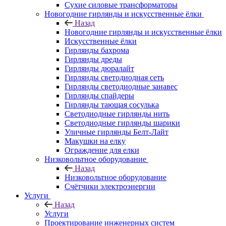
Сухие силовые трансформаторы
Новогодние гирлянды и искусственные ёлки
Назад
Новогодние гирлянды и искусственные ёлки
Искусственные ёлки
Гирлянды бахрома
Гирлянды дреды
Гирлянды дюралайт
Гирлянды светодиодная сеть
Гирлянды светодиодные занавес
Гирлянды спайдеры
Гирлянды тающая сосулька
Светодиодные гирлянды нить
Светодиодные гирлянды шарики
Уличные гирлянды Белт-Лайт
Макушки на елку
Ограждение для елки
Низковольтное оборудование
Назад
Низковольтное оборудование
Счётчики электроэнергии
Услуги
Назад
Услуги
Проектирование инженерных систем