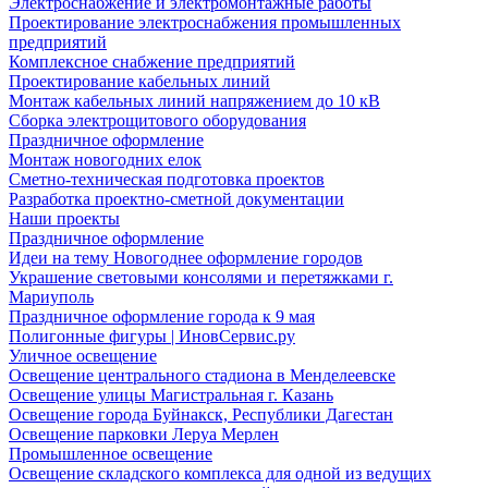
Электроснабжение и электромонтажные работы
Проектирование электроснабжения промышленных
предприятий
Комплексное снабжение предприятий
Проектирование кабельных линий
Монтаж кабельных линий напряжением до 10 кВ
Сборка электрощитового оборудования
Праздничное оформление
Монтаж новогодних елок
Сметно-техническая подготовка проектов
Разработка проектно-сметной документации
Наши проекты
Праздничное оформление
Идеи на тему Новогоднее оформление городов
Украшение световыми консолями и перетяжками г.
Мариуполь
Праздничное оформление города к 9 мая
Полигонные фигуры | ИновСервис.ру
Уличное освещение
Освещение центрального стадиона в Менделеевске
Освещение улицы Магистральная г. Казань
Освещение города Буйнакск, Республики Дагестан
Освещение парковки Леруа Мерлен
Промышленное освещение
Освещение складского комплекса для одной из ведущих