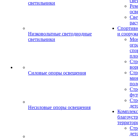
све
светильники
Рем
осв
Све
рас
Спортив
Низковольтные светодиодные
и сооруж
светильники
Мо
огр
спо
пло
Стр
вор
Стр
Силовые опоры освещения
мин
пол
Стр
фут
Стр
дет
Несиловые опоры освещения
Комплекс
благоуст
территор
Стр
дет