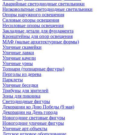
Аварийные светодиодные светильники
Низковольтные светодиодные светильники
Опоры наружного освещения
Силовые опоры освещения
Несиловые опоры освещения
Закладные детали для фундамента
Кронштейны для опор освещения
МАФ (малые архитектурные формы)
Уличные скамейки
Уличные лавки
Уличные качели
Уличные урны
Топиари (топиарные фигуры)
Перголы из дерева
Парклеты
Уличные беседки
Трибуны для зрителей
Зоны для пикника
Светодиодные фигуры
Декорации ко Дню Победы (9 мая)
Декорации на День города
Новогодние световые фигуры
Новогодние уличные фигуры
Уличные арт-объекты
Детское игровое оборудование