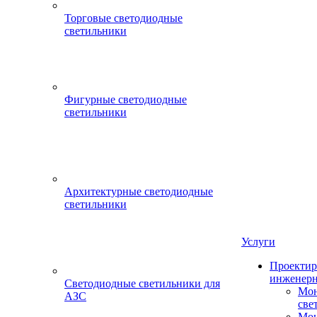
Торговые светодиодные
светильники
Фигурные светодиодные
светильники
Архитектурные светодиодные
светильники
Услуги
Проектир
инженерн
Светодиодные светильники для
Мон
АЗС
све
Мон