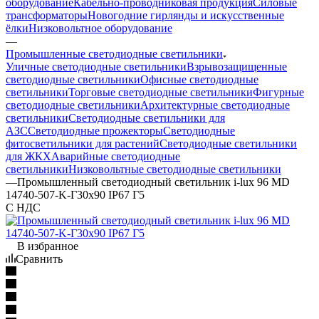
оборудование
Кабельно-проводниковая продукция
Силовые
трансформаторы
Новогодние гирлянды и искусственные
ёлки
Низковольтное оборудование
—
Промышленные светодиодные светильники
Уличные светодиодные светильники
Взрывозащищенные
светодиодные светильники
Офисные светодиодные
светильники
Торговые светодиодные светильники
Фигурные
светодиодные светильники
Архитектурные светодиодные
светильники
Светодиодные светильники для
АЗС
Светодиодные прожекторы
Светодиодные
фитосветильники для растений
Светодиодные светильники
для ЖКХ
Аварийные светодиодные
светильники
Низковольтные светодиодные светильники
—
Промышленный светодиодный светильник i-lux 96 MD
14740-507-K-Г30х90 IP67 Г5
С НДС
В избранное
Сравнить