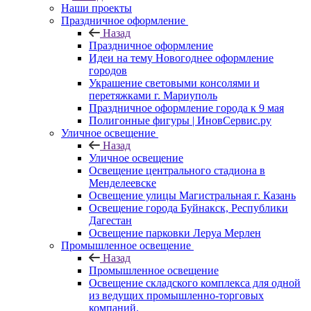
Наши проекты
Праздничное оформление
Назад
Праздничное оформление
Идеи на тему Новогоднее оформление
городов
Украшение световыми консолями и
перетяжками г. Мариуполь
Праздничное оформление города к 9 мая
Полигонные фигуры | ИновСервис.ру
Уличное освещение
Назад
Уличное освещение
Освещение центрального стадиона в
Менделеевске
Освещение улицы Магистральная г. Казань
Освещение города Буйнакск, Республики
Дагестан
Освещение парковки Леруа Мерлен
Промышленное освещение
Назад
Промышленное освещение
Освещение складского комплекса для одной
из ведущих промышленно-торговых
компаний.