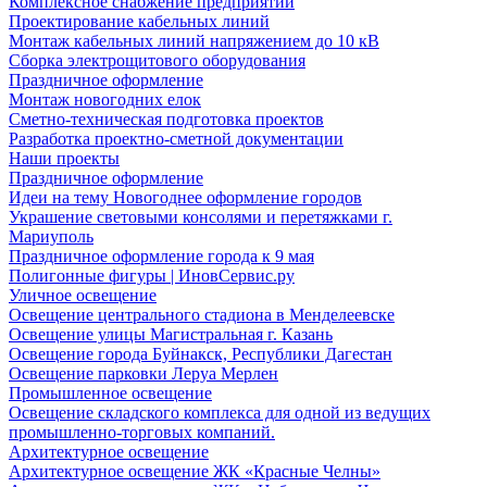
Комплексное снабжение предприятий
Проектирование кабельных линий
Монтаж кабельных линий напряжением до 10 кВ
Сборка электрощитового оборудования
Праздничное оформление
Монтаж новогодних елок
Сметно-техническая подготовка проектов
Разработка проектно-сметной документации
Наши проекты
Праздничное оформление
Идеи на тему Новогоднее оформление городов
Украшение световыми консолями и перетяжками г.
Мариуполь
Праздничное оформление города к 9 мая
Полигонные фигуры | ИновСервис.ру
Уличное освещение
Освещение центрального стадиона в Менделеевске
Освещение улицы Магистральная г. Казань
Освещение города Буйнакск, Республики Дагестан
Освещение парковки Леруа Мерлен
Промышленное освещение
Освещение складского комплекса для одной из ведущих
промышленно-торговых компаний.
Архитектурное освещение
Архитектурное освещение ЖК «Красные Челны»