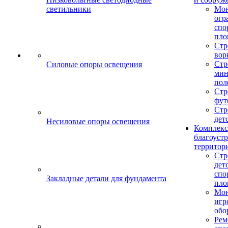
светильники
Мо
огр
спо
пло
Стр
вор
Стр
Силовые опоры освещения
мин
пол
Стр
фут
Стр
дет
Несиловые опоры освещения
Комплекс
благоуст
территор
Стр
дет
спо
Закладные детали для фундамента
пло
Мон
игр
обо
Рем