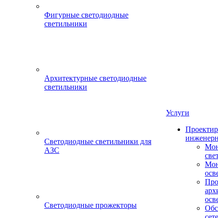
Фигурные светодиодные
светильники
Архитектурные светодиодные
светильники
Услуги
Проектир
инженерн
Светодиодные светильники для
Мон
АЗС
све
Мон
осв
Про
арх
осв
Светодиодные прожекторы
Обс
сет