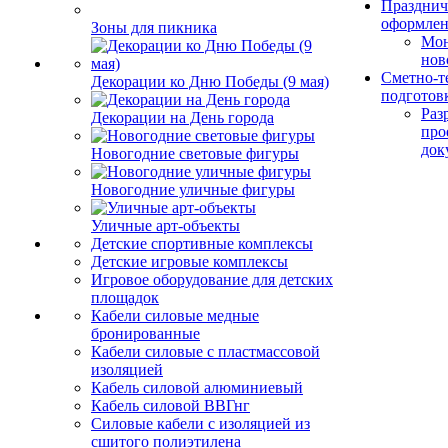
Празднич
оформле
Зоны для пикника
Мо
нов
Сметно-т
Декорации ко Дню Победы (9 мая)
подготов
Раз
Декорации на День города
про
док
Новогодние световые фигуры
Новогодние уличные фигуры
Уличные арт-объекты
Детские спортивные комплексы
Детские игровые комплексы
Игровое оборудование для детских
площадок
Кабели силовые медные
бронированные
Кабели силовые с пластмассовой
изоляцией
Кабель силовой алюминиевый
Кабель силовой ВВГнг
Силовые кабели с изоляцией из
сшитого полиэтилена