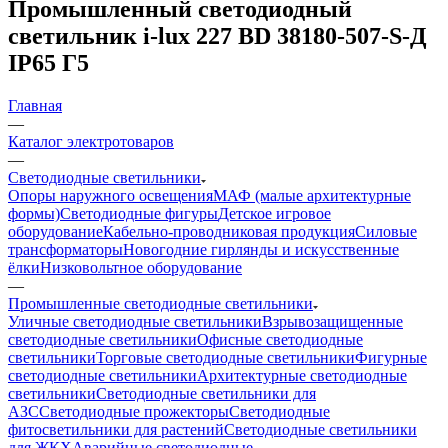
Промышленный светодиодный
светильник i-lux 227 BD 38180-507-S-Д
IP65 Г5
Главная
—
Каталог электротоваров
—
Светодиодные светильники
Опоры наружного освещения
МАФ (малые архитектурные
формы)
Светодиодные фигуры
Детское игровое
оборудование
Кабельно-проводниковая продукция
Силовые
трансформаторы
Новогодние гирлянды и искусственные
ёлки
Низковольтное оборудование
—
Промышленные светодиодные светильники
Уличные светодиодные светильники
Взрывозащищенные
светодиодные светильники
Офисные светодиодные
светильники
Торговые светодиодные светильники
Фигурные
светодиодные светильники
Архитектурные светодиодные
светильники
Светодиодные светильники для
АЗС
Светодиодные прожекторы
Светодиодные
фитосветильники для растений
Светодиодные светильники
для ЖКХ
Аварийные светодиодные