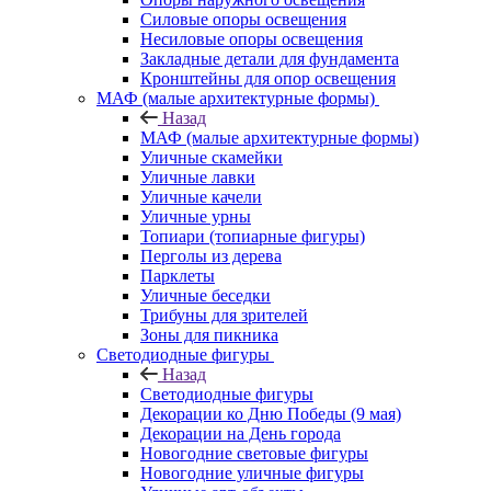
Силовые опоры освещения
Несиловые опоры освещения
Закладные детали для фундамента
Кронштейны для опор освещения
МАФ (малые архитектурные формы)
Назад
МАФ (малые архитектурные формы)
Уличные скамейки
Уличные лавки
Уличные качели
Уличные урны
Топиари (топиарные фигуры)
Перголы из дерева
Парклеты
Уличные беседки
Трибуны для зрителей
Зоны для пикника
Светодиодные фигуры
Назад
Светодиодные фигуры
Декорации ко Дню Победы (9 мая)
Декорации на День города
Новогодние световые фигуры
Новогодние уличные фигуры