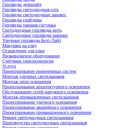
Гирлянды дюралайт
Гирлянды светодиодная сеть
Гирлянды светодиодные занавес
Гирлянды спайдеры
Гирлянды тающая сосулька
Светодиодные гирлянды нить
Светодиодные гирлянды шарики
Уличные гирлянды Белт-Лайт
Макушки на елку
Ограждение для елки
Низковольтное оборудование
Счётчики электроэнергии
Услуги
Проектирование инженерных систем
Монтаж уличных светильников
Монтаж опор освещения
Проектирование архитектурного освещения
Обслуживание сетей наружного освещения
Монтаж промышленных светильников
Проектирование уличного освещения
Проектирование аварийного освещения
Проектирование промышленного освещения
Ремонт светодиодных светильников
Производство светодиодных светильников
Ремонт уличного освещения