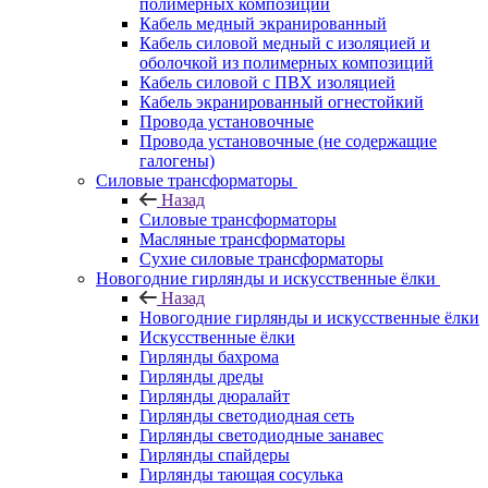
полимерных композиций
Кабель медный экранированный
Кабель силовой медный с изоляцией и
оболочкой из полимерных композиций
Кабель силовой с ПВХ изоляцией
Кабель экранированный огнестойкий
Провода установочные
Провода установочные (не содержащие
галогены)
Силовые трансформаторы
Назад
Силовые трансформаторы
Масляные трансформаторы
Сухие силовые трансформаторы
Новогодние гирлянды и искусственные ёлки
Назад
Новогодние гирлянды и искусственные ёлки
Искусственные ёлки
Гирлянды бахрома
Гирлянды дреды
Гирлянды дюралайт
Гирлянды светодиодная сеть
Гирлянды светодиодные занавес
Гирлянды спайдеры
Гирлянды тающая сосулька