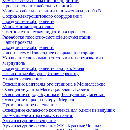
Комплексное снабжение предприятий
Проектирование кабельных линий
Монтаж кабельных линий напряжением до 10 кВ
Сборка электрощитового оборудования
Праздничное оформление
Монтаж новогодних елок
Сметно-техническая подготовка проектов
Разработка проектно-сметной документации
Наши проекты
Праздничное оформление
Идеи на тему Новогоднее оформление городов
Украшение световыми консолями и перетяжками г.
Мариуполь
Праздничное оформление города к 9 мая
Полигонные фигуры | ИновСервис.ру
Уличное освещение
Освещение центрального стадиона в Менделеевске
Освещение улицы Магистральная г. Казань
Освещение города Буйнакск, Республики Дагестан
Освещение парковки Леруа Мерлен
Промышленное освещение
Освещение складского комплекса для одной из ведущих
промышленно-торговых компаний.
Архитектурное освещение
Архитектурное освещение ЖК «Красные Челны»