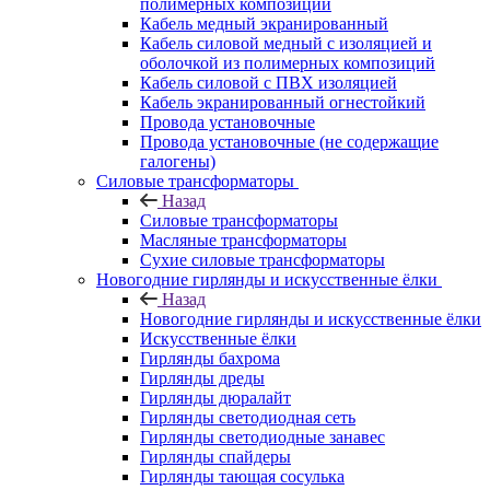
полимерных композиций
Кабель медный экранированный
Кабель силовой медный с изоляцией и
оболочкой из полимерных композиций
Кабель силовой с ПВХ изоляцией
Кабель экранированный огнестойкий
Провода установочные
Провода установочные (не содержащие
галогены)
Силовые трансформаторы
Назад
Силовые трансформаторы
Масляные трансформаторы
Сухие силовые трансформаторы
Новогодние гирлянды и искусственные ёлки
Назад
Новогодние гирлянды и искусственные ёлки
Искусственные ёлки
Гирлянды бахрома
Гирлянды дреды
Гирлянды дюралайт
Гирлянды светодиодная сеть
Гирлянды светодиодные занавес
Гирлянды спайдеры
Гирлянды тающая сосулька