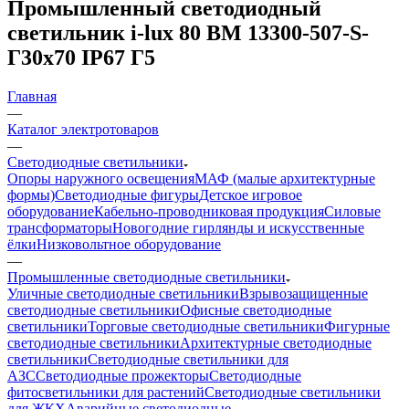
Промышленный светодиодный
светильник i-lux 80 BM 13300-507-S-
Г30х70 IP67 Г5
Главная
—
Каталог электротоваров
—
Светодиодные светильники
Опоры наружного освещения
МАФ (малые архитектурные
формы)
Светодиодные фигуры
Детское игровое
оборудование
Кабельно-проводниковая продукция
Силовые
трансформаторы
Новогодние гирлянды и искусственные
ёлки
Низковольтное оборудование
—
Промышленные светодиодные светильники
Уличные светодиодные светильники
Взрывозащищенные
светодиодные светильники
Офисные светодиодные
светильники
Торговые светодиодные светильники
Фигурные
светодиодные светильники
Архитектурные светодиодные
светильники
Светодиодные светильники для
АЗС
Светодиодные прожекторы
Светодиодные
фитосветильники для растений
Светодиодные светильники
для ЖКХ
Аварийные светодиодные