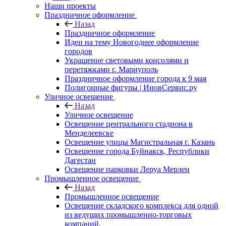
Наши проекты
Праздничное оформление
Назад
Праздничное оформление
Идеи на тему Новогоднее оформление
городов
Украшение световыми консолями и
перетяжками г. Мариуполь
Праздничное оформление города к 9 мая
Полигонные фигуры | ИновСервис.ру
Уличное освещение
Назад
Уличное освещение
Освещение центрального стадиона в
Менделеевске
Освещение улицы Магистральная г. Казань
Освещение города Буйнакск, Республики
Дагестан
Освещение парковки Леруа Мерлен
Промышленное освещение
Назад
Промышленное освещение
Освещение складского комплекса для одной
из ведущих промышленно-торговых
компаний.