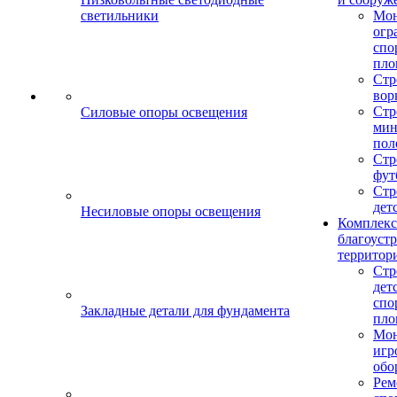
светильники
Мо
огр
спо
пло
Стр
вор
Стр
Силовые опоры освещения
мин
пол
Стр
фут
Стр
дет
Несиловые опоры освещения
Комплекс
благоуст
территор
Стр
дет
спо
Закладные детали для фундамента
пло
Мон
игр
обо
Рем