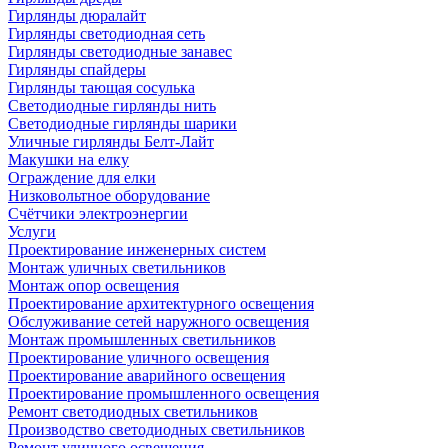
Гирлянды дюралайт
Гирлянды светодиодная сеть
Гирлянды светодиодные занавес
Гирлянды спайдеры
Гирлянды тающая сосулька
Светодиодные гирлянды нить
Светодиодные гирлянды шарики
Уличные гирлянды Белт-Лайт
Макушки на елку
Ограждение для елки
Низковольтное оборудование
Счётчики электроэнергии
Услуги
Проектирование инженерных систем
Монтаж уличных светильников
Монтаж опор освещения
Проектирование архитектурного освещения
Обслуживание сетей наружного освещения
Монтаж промышленных светильников
Проектирование уличного освещения
Проектирование аварийного освещения
Проектирование промышленного освещения
Ремонт светодиодных светильников
Производство светодиодных светильников
Ремонт уличного освещения