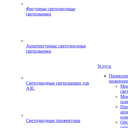
Фигурные светодиодные
светильники
Архитектурные светодиодные
светильники
Услуги
Проектир
инженерн
Светодиодные светильники для
Мон
АЗС
све
Мон
осв
Про
арх
осв
Светодиодные прожекторы
Обс
сет