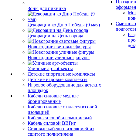
Празднич
оформле
Зоны для пикника
Мо
нов
Сметно-т
Декорации ко Дню Победы (9 мая)
подготов
Раз
Декорации на День города
про
док
Новогодние световые фигуры
Новогодние уличные фигуры
Уличные арт-объекты
Детские спортивные комплексы
Детские игровые комплексы
Игровое оборудование для детских
площадок
Кабели силовые медные
бронированные
Кабели силовые с пластмассовой
изоляцией
Кабель силовой алюминиевый
Кабель силовой ВВГнг
Силовые кабели с изоляцией из
сшитого полиэтилена