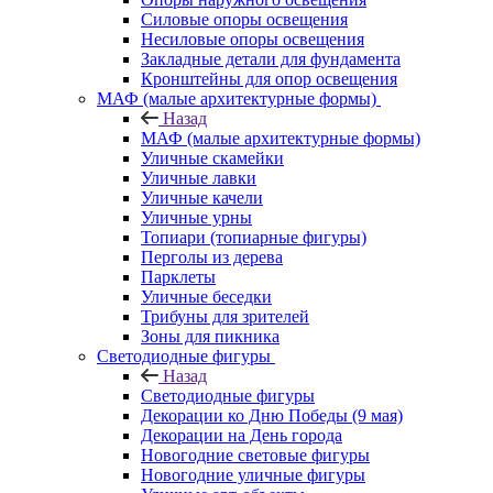
Силовые опоры освещения
Несиловые опоры освещения
Закладные детали для фундамента
Кронштейны для опор освещения
МАФ (малые архитектурные формы)
Назад
МАФ (малые архитектурные формы)
Уличные скамейки
Уличные лавки
Уличные качели
Уличные урны
Топиари (топиарные фигуры)
Перголы из дерева
Парклеты
Уличные беседки
Трибуны для зрителей
Зоны для пикника
Светодиодные фигуры
Назад
Светодиодные фигуры
Декорации ко Дню Победы (9 мая)
Декорации на День города
Новогодние световые фигуры
Новогодние уличные фигуры