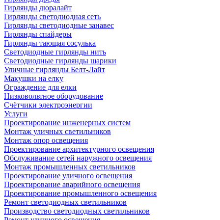
Гирлянды дюралайт
Гирлянды светодиодная сеть
Гирлянды светодиодные занавес
Гирлянды спайдеры
Гирлянды тающая сосулька
Светодиодные гирлянды нить
Светодиодные гирлянды шарики
Уличные гирлянды Белт-Лайт
Макушки на елку
Ограждение для елки
Низковольтное оборудование
Счётчики электроэнергии
Услуги
Проектирование инженерных систем
Монтаж уличных светильников
Монтаж опор освещения
Проектирование архитектурного освещения
Обслуживание сетей наружного освещения
Монтаж промышленных светильников
Проектирование уличного освещения
Проектирование аварийного освещения
Проектирование промышленного освещения
Ремонт светодиодных светильников
Производство светодиодных светильников
Ремонт уличного освещения