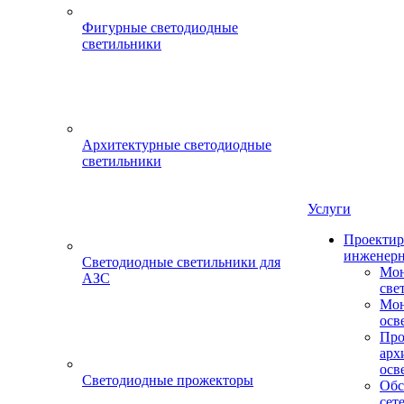
Фигурные светодиодные
светильники
Архитектурные светодиодные
светильники
Услуги
Проектир
инженерн
Светодиодные светильники для
Мон
АЗС
све
Мон
осв
Про
арх
осв
Светодиодные прожекторы
Обс
сет