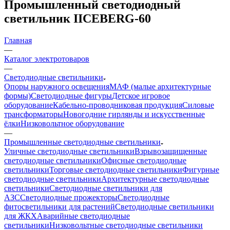
Промышленный светодиодный
светильник IICEBERG-60
Главная
—
Каталог электротоваров
—
Светодиодные светильники
Опоры наружного освещения
МАФ (малые архитектурные
формы)
Светодиодные фигуры
Детское игровое
оборудование
Кабельно-проводниковая продукция
Силовые
трансформаторы
Новогодние гирлянды и искусственные
ёлки
Низковольтное оборудование
—
Промышленные светодиодные светильники
Уличные светодиодные светильники
Взрывозащищенные
светодиодные светильники
Офисные светодиодные
светильники
Торговые светодиодные светильники
Фигурные
светодиодные светильники
Архитектурные светодиодные
светильники
Светодиодные светильники для
АЗС
Светодиодные прожекторы
Светодиодные
фитосветильники для растений
Светодиодные светильники
для ЖКХ
Аварийные светодиодные
светильники
Низковольтные светодиодные светильники