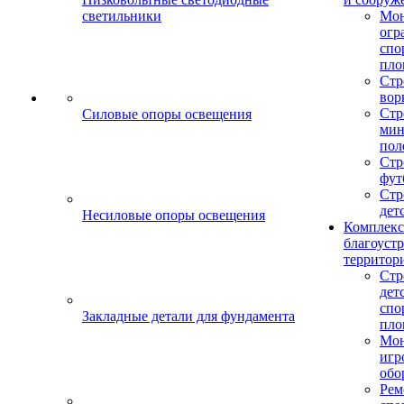
светильники
Мо
огр
спо
пло
Стр
вор
Стр
Силовые опоры освещения
мин
пол
Стр
фут
Стр
дет
Несиловые опоры освещения
Комплекс
благоуст
территор
Стр
дет
спо
Закладные детали для фундамента
пло
Мон
игр
обо
Рем