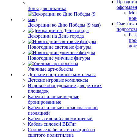
Празднич
оформле
Зоны для пикника
Мо
нов
Сметно-т
Декорации ко Дню Победы (9 мая)
подготов
Раз
Декорации на День города
про
док
Новогодние световые фигуры
Новогодние уличные фигуры
Уличные арт-объекты
Детские спортивные комплексы
Детские игровые комплексы
Игровое оборудование для детских
площадок
Кабели силовые медные
бронированные
Кабели силовые с пластмассовой
изоляцией
Кабель силовой алюминиевый
Кабель силовой ВВГнг
Силовые кабели с изоляцией из
сшитого полиэтилена