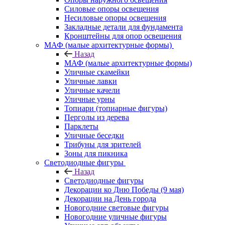
Силовые опоры освещения
Несиловые опоры освещения
Закладные детали для фундамента
Кронштейны для опор освещения
МАФ (малые архитектурные формы)
Назад
МАФ (малые архитектурные формы)
Уличные скамейки
Уличные лавки
Уличные качели
Уличные урны
Топиари (топиарные фигуры)
Перголы из дерева
Парклеты
Уличные беседки
Трибуны для зрителей
Зоны для пикника
Светодиодные фигуры
Назад
Светодиодные фигуры
Декорации ко Дню Победы (9 мая)
Декорации на День города
Новогодние световые фигуры
Новогодние уличные фигуры