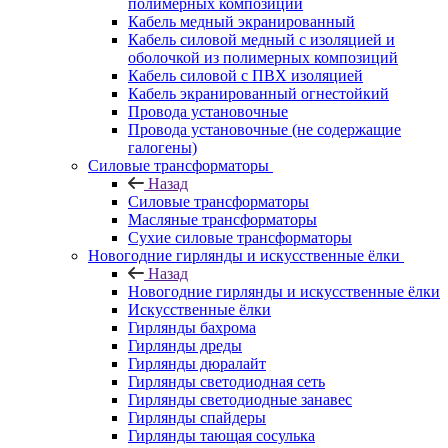
полимерных композиций
Кабель медный экранированный
Кабель силовой медный с изоляцией и
оболочкой из полимерных композиций
Кабель силовой с ПВХ изоляцией
Кабель экранированный огнестойкий
Провода установочные
Провода установочные (не содержащие
галогены)
Силовые трансформаторы
Назад
Силовые трансформаторы
Масляные трансформаторы
Сухие силовые трансформаторы
Новогодние гирлянды и искусственные ёлки
Назад
Новогодние гирлянды и искусственные ёлки
Искусственные ёлки
Гирлянды бахрома
Гирлянды дреды
Гирлянды дюралайт
Гирлянды светодиодная сеть
Гирлянды светодиодные занавес
Гирлянды спайдеры
Гирлянды тающая сосулька