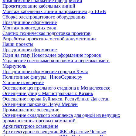
Комплексное снабжение предприятий
Проектирование кабельных линий
Монтаж кабельных линий напряжением до 10 кВ
Сборка электрощитового оборудования
Праздничное оформление
Монтаж новогодних елок
Сметно-техническая подготовка проектов
Разработка проектно-сметной документации
Наши проекты
Праздничное оформление
Идеи на тему Новогоднее оформление городов
Украшение световыми консолями и перетяжками г.
Мариуполь
Праздничное оформление города к 9 мая
Полигонные фигуры | ИновСервис.ру
Уличное освещение
Освещение центрального стадиона в Менделеевске
Освещение улицы Магистральная г. Казань
Освещение города Буйнакск, Республики Дагестан
Освещение парковки Леруа Мерлен
Промышленное освещение
Освещение складского комплекса для одной из ведущих
промышленно-торговых компаний.
Архитектурное освещение
Архитектурное освещение ЖК «Красные Челны»