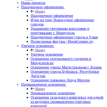
Наши проекты
Праздничное оформление
Назад
Праздничное оформление
Идеи на тему Новогоднее оформление
городов
Украшение световыми консолями и
перетяжками г. Мариуполь
Праздничное оформление города к 9 мая
Полигонные фигуры | ИновСервис.ру
Уличное освещение
Назад
Уличное освещение
Освещение центрального стадиона в
Менделеевске
Освещение улицы Магистральная г. Казань
Освещение города Буйнакск, Республики
Дагестан
Освещение парковки Леруа Мерлен
Промышленное освещение
Назад
Промышленное освещение
Освещение складского комплекса для одной
из ведущих промышленно-торговых
компаний.