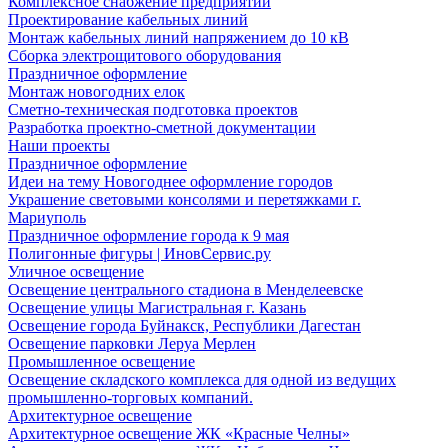
Комплексное снабжение предприятий
Проектирование кабельных линий
Монтаж кабельных линий напряжением до 10 кВ
Сборка электрощитового оборудования
Праздничное оформление
Монтаж новогодних елок
Сметно-техническая подготовка проектов
Разработка проектно-сметной документации
Наши проекты
Праздничное оформление
Идеи на тему Новогоднее оформление городов
Украшение световыми консолями и перетяжками г.
Мариуполь
Праздничное оформление города к 9 мая
Полигонные фигуры | ИновСервис.ру
Уличное освещение
Освещение центрального стадиона в Менделеевске
Освещение улицы Магистральная г. Казань
Освещение города Буйнакск, Республики Дагестан
Освещение парковки Леруа Мерлен
Промышленное освещение
Освещение складского комплекса для одной из ведущих
промышленно-торговых компаний.
Архитектурное освещение
Архитектурное освещение ЖК «Красные Челны»