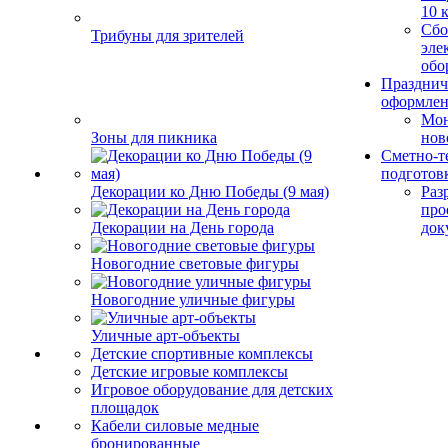
10 
Сбо
Трибуны для зрителей
эле
обо
Празднич
оформле
Мо
Зоны для пикника
нов
Сметно-т
подготов
Декорации ко Дню Победы (9 мая)
Раз
про
Декорации на День города
док
Новогодние световые фигуры
Новогодние уличные фигуры
Уличные арт-объекты
Детские спортивные комплексы
Детские игровые комплексы
Игровое оборудование для детских
площадок
Кабели силовые медные
бронированные