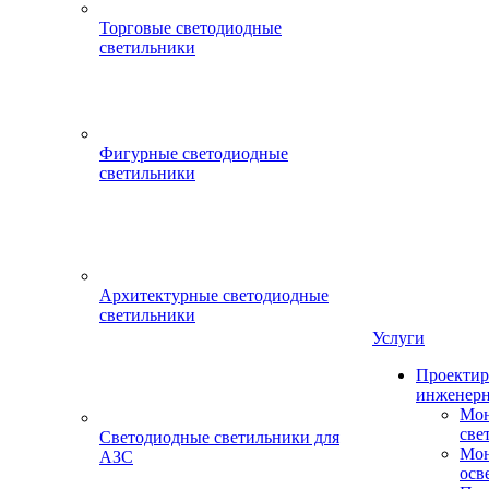
Торговые светодиодные
светильники
Фигурные светодиодные
светильники
Архитектурные светодиодные
светильники
Услуги
Проектир
инженерн
Мон
све
Светодиодные светильники для
Мон
АЗС
осв