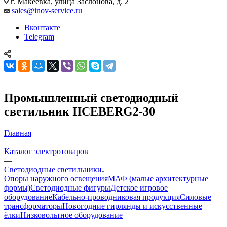
г. Макеевка, улица Заслонова, д. 2
sales@inov-service.ru
Вконтакте
Telegram
Промышленный светодиодный
светильник IICEBERG2-30
Главная
—
Каталог электротоваров
—
Светодиодные светильники
Опоры наружного освещения
МАФ (малые архитектурные
формы)
Светодиодные фигуры
Детское игровое
оборудование
Кабельно-проводниковая продукция
Силовые
трансформаторы
Новогодние гирлянды и искусственные
ёлки
Низковольтное оборудование
—