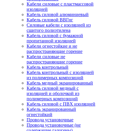
Кабели силовые с пластмассовой
изоляцией
Кабель силовой алюминиевый
Кабель силовой ВВГнг
Силовые кабели с изоляцией из
сшитого полиэтилена
Кабель силовой с бумажной
пропитанной изоляцией
Кабели огнестойкие и не
распространяющие горение
Кабели силовые не
распространяющие горение
Кабель контрольный
Кабель контрольный с изоляцией
из полимерных композиций
Кабель медный экранированный
Кабель силовой медный с
изоляцией и оболочкой из
полимерных композиций
Кабель силовой с ПВХ изоляцией
Кабель экранированный
огнестойкий
Провода установочные
Провода установочные (не
содержащие галогены)