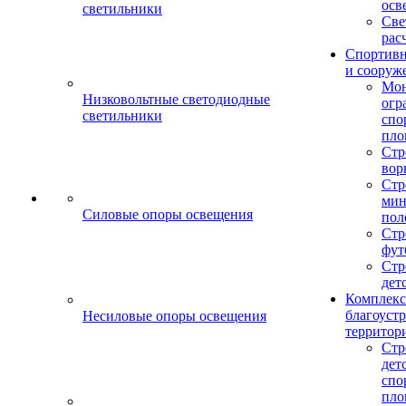
осв
светильники
Све
рас
Спортив
и сооруж
Мо
Низковольтные светодиодные
огр
светильники
спо
пло
Стр
вор
Стр
мин
Силовые опоры освещения
пол
Стр
фут
Стр
дет
Комплекс
благоуст
Несиловые опоры освещения
территор
Стр
дет
спо
пло