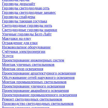
Гирлянды дюралайт
Гирлянды светодиодная сеть
Гирлянды светодиодные занавес
Гирлянды спайдеры
Гирлянды тающая сосулька
Светодиодные гирлянды нить
Светодиодные гирлянды шарики
Уличные гирлянды Белт-Лайт
Макушки на елку
Ограждение для елки
Низковольтное оборудование
Счётчики электроэнергии
Услуги
Проектирование инженерных систем
Монтаж уличных светильников
Монтаж опор освещения
Проектирование архитектурного освещения
Обслуживание сетей наружного освещения
Монтаж промышленных светильников
Проектирование уличного освещения
Проектирование аварийного освещения
Проектирование промышленного освещения
Ремонт светодиодных светильников
Производство светодиодных светильников
Ремонт уличного освещения